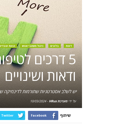
דעות
בלוגים
ניהול משאבי אנוש
הנעת עובדים
5 דרכים לטיפו
ודאות ושינויים
יש לשלב אסטרטגיות שתורמות לדינמיקה של 
על ידי
מערכת HRus
-
10/03/2024
שיתוף
Twitter
Facebook