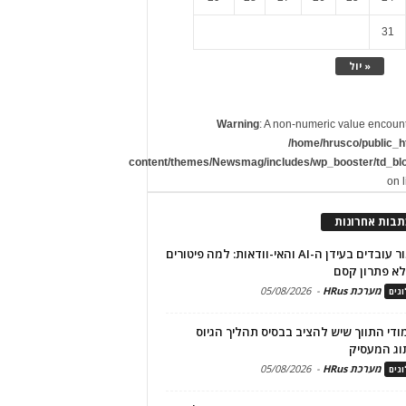
31
« יול
Warning
: A non-numeric value encoun
/home/hrusco/public_h
content/themes/Newsmag/includes/wp_booster/td_bl
on 
תבות אחרונות
שימור עובדים בעידן ה-AI והאי-וודאות: למה פיטורים
א פתרון קסם
מערכת HRus
-
05/08/2026
גים
מודי התווך שיש להציב בבסיס תהליך הגיוס
וג המעסיק
מערכת HRus
-
05/08/2026
גים