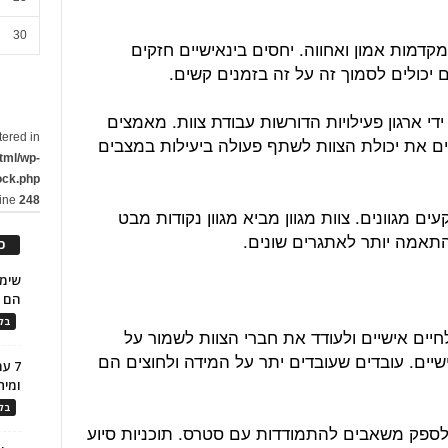
30
מקדמות אמון ואחווה. יחסים בינאישיים חזקים
יכולים לסמוך זה על זה בזמנים קשים.
י ארגון פעילויות הדורשות עבודת צוות. מאמצים
tered in
 את יכולת הצוות לשתף פעולה ביעילות במצבים
tml/wp-
ock.php
line
248
עים מגוונים. צוות מגוון מביא מגוון נקודות מבט
התאמה יותר לאתגרים שונים.
כ
הם ל
בלו
לחיים אישיים ולעודד את חברי הצוות לשמור על
שיים. עובדים שעובדים יתר על המידה ולחוצים הם
7 ע
ומית
בלו
לספק משאבים להתמודדות עם סטרס. תוכניות סיוע