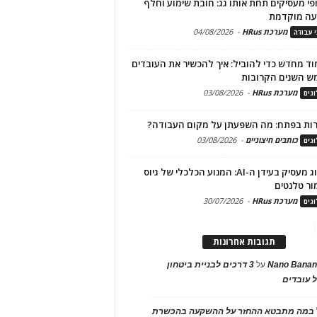
פי מעסיקים תחת אותו גג: חובת שימוע וחלף
עה מוקדמת
מערכת HRus
-
04/08/2026
י עבודה
ד מחדש כדי להוביל: איך להכשיר את העובדים
ש השנים הקרובות
מערכת HRus
-
03/08/2026
גים
ות בפתח: מה השפעתן על מקום העבודה?
כותבים חיצוניים
-
03/08/2026
גים
מיתוג מעסיק בעידן ה-AI: המנוע הכלכלי של גיוס
ור טלנטים
מערכת HRus
-
30/07/2026
גים
תגובות אחרונות
Nano Banan
על
3 דרכים לבניית ביטחון
 עובדים
במה מתבטא ההחזר על ההשקעה בהכשרת