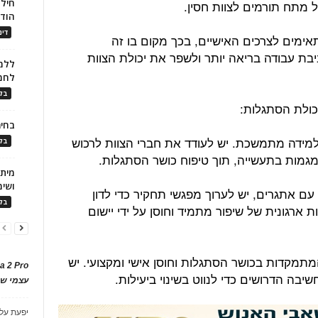
חילו
ול מתח תורמים לצוות חסין.
הוד
דינ
אימים לצרכים האישיים, בכך מקום בו זה
בת עבודה בריאה יותר ולשפר את יכולת הצוות
ללמו
לחמ
בלו
בחיר
 ולמידה מתמשכת. יש לעודד את חברי הצוות לרכוש
בלו
מגמות בתעשייה, תוך טיפוח כושר הסתגלות.
ושימ
ם אתגרים, יש לערוך מפגשי תחקיר כדי לדון
בלו
ארגונית של שיפור מתמיד וחוסן על ידי יישום
 המתמקדות בכושר הסתגלות וחוסן אישי ומקצועי. יש
a 2 Pro
יבה הדרושים כדי לנווט בשינוי ביעילות.
עצמי של
יפעת
על