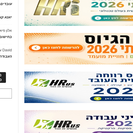
עובדים
יאנא ק
אלון פיא
בחישוב 
David
ע
העבודה 
מ
כ