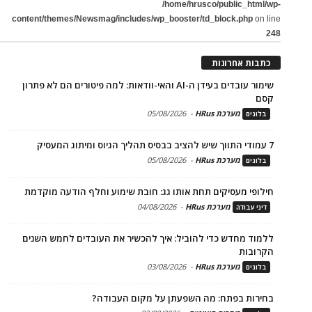
/home/hrusco/public_html/wp-
content/themes/Newsmag/includes/wp_booster/td_block.php
on line
248
כתבות אחרונות
שימור עובדים בעידן ה-AI והאי-וודאות: למה פיטורים הם לא פתרון
קסם
מערכת HRus
-
05/08/2026
בלוגים
7 עמודי התווך שיש להציב בבסיס תהליך הגיוס ומיתוג המעסיק
מערכת HRus
-
05/08/2026
בלוגים
חילופי מעסיקים תחת אותו גג: חובת שימוע וחלף הודעה מוקדמת
מערכת HRus
-
04/08/2026
דיני עבודה
ללמוד מחדש כדי להוביל: איך להכשיר את העובדים לחמש השנים
הקרובות
מערכת HRus
-
03/08/2026
בלוגים
בחירות בפתח: מה השפעתן על מקום העבודה?