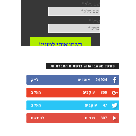
פורטל משאבי אנוש ברשתות החברתיות
24,924
אוהדים
לייק
300
עוקבים
מעקב
47
עוקבים
מעקב
307
מנויים
להירשם