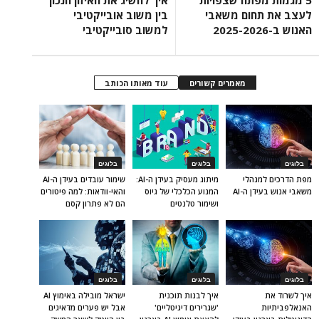
לעצב את תחום משאבי
בין משוב אובייקטיבי
האנוש ב-2025-2026
למשוב סובייקטיבי
מאמרים קשורים
עוד מאותו הכותב
בלוגים
בלוגים
בלוגים
מפת הדרכים למנהלי
מיתוג מעסיק בעידן ה-AI:
שימור עובדים בעידן ה-AI
משאבי אנוש בעידן ה-AI
המנוע הכלכלי של גיוס
והאי-וודאות: למה פיטורים
ושימור טלנטים
הם לא פתרון קסם
בלוגים
בלוגים
בלוגים
איך לשרוד את
איך לבנות תוכנית
ישראל מובילה באימוץ AI
האנאלפביתיוּת
'שגרירים דיגיטליים'
אבל יש פערים מדאיגים