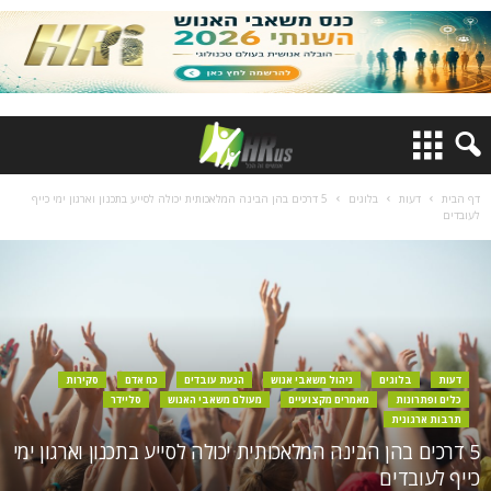
דף הבית
דעות
בלוגים
5 דרכים בהן הבינה המלאכותית יכולה לסייע בתכנון וארגון ימי כייף
לעובדים
דעות
בלוגים
ניהול משאבי אנוש
הנעת עובדים
כח אדם
סקירות
כלים ופתרונות
מאמרים מקצועיים
מעולם משאבי האנוש
סליידר
תרבות ארגונית
5 דרכים בהן הבינה המלאכותית יכולה לסייע בתכנון וארגון ימי
כייף לעובדים