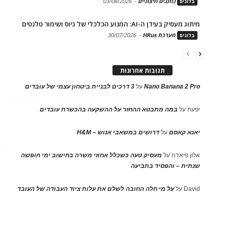
כותבים חיצוניים
-
03/08/2026
בלוגים
מיתוג מעסיק בעידן ה-AI: המנוע הכלכלי של גיוס ושימור טלנטים
מערכת HRus
-
30/07/2026
בלוגים
תגובות אחרונות
Nano Banana 2 Pro
על
3 דרכים לבניית ביטחון עצמי של עובדים
יפעת
על
במה מתבטא ההחזר על ההשקעה בהכשרת עובדים
יאנא קאסם
על
דרושים במשאבי אנוש – H&M
אלון פיאדה
על
מעסיק טעה כשכלל אחוזי משרה בחישוב ימי חופשה
שנתית – והפסיד בתביעה
David
על
על מי חלה החובה לשלם את עלות ציוד העבודה של העובד