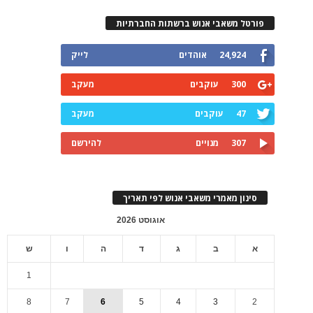
פורטל משאבי אנוש ברשתות החברתיות
24,924
אוהדים
לייק
300
עוקבים
מעקב
47
עוקבים
מעקב
307
מנויים
להירשם
סינון מאמרי משאבי אנוש לפי תאריך
אוגוסט 2026
א
ב
ג
ד
ה
ו
ש
1
8
7
6
5
4
3
2