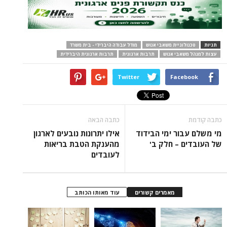
תגיות
טכנולוגיית משאבי אנוש
מודל עבודה היברידי - בית משרד
עצות למנהל משאבי אנוש
תרבות ארגונית
תרבות ארגונית היברידית
Twitter
Facebook
כתבה קודמת
כתבה הבאה
מי משלם עבור ימי הבידוד
אילו יתרונות נובעים לארגון
של העובדים – חלק ב'
מהענקת הטבת בריאות
לעובדים
מאמרים קשורים
עוד מאותו הכותב