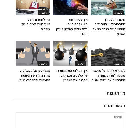
בלוגים
בלוגים
בלוגים
הישרדות בעידן
איך לשרוד את
איך להתמודד עם
התהפוכות: 3 האתגרים
האנאלפביתיוּת
היעדרויות תכופות של
הסמויים של מנהל משאבי
הדיגיטלית בארגון בעידן
עובדים
האנוש
ה-AI
בלוגים
בלוגים
בלוגים
למה לא לוותר על מועמד
איך רעילות התנהגותית
מאפיינים של מנהל טוב
מוכשר למרות שמגיע
של טלנטים מבריקים
מול מנהל רע בתקופה
מתרבויות ארגוניות שונות
מסכנת את הארגון
הנוכחית ובמבט ל-2031
אין תגובות
השאר תגובה