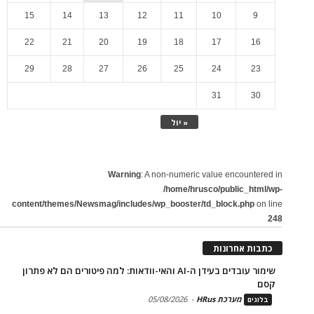
15
14
13
12
11
10
9
22
21
20
19
18
17
16
29
28
27
26
25
24
23
31
30
« יול
Warning
: A non-numeric value encountered in
/home/hrusco/public_html/wp-
content/themes/Newsmag/includes/wp_booster/td_block.php
on line
248
כתבות אחרונות
שימור עובדים בעידן ה-AI והאי-וודאות: למה פיטורים הם לא פתרון
קסם
מערכת HRus
-
05/08/2026
בלוגים