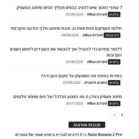
7 עמודי התווך שיש להציב בבסיס תהליך הגיוס ומיתוג המעסיק
מערכת HRus
-
05/08/2026
בלוגים
חילופי מעסיקים תחת אותו גג: חובת שימוע וחלף הודעה מוקדמת
מערכת HRus
-
04/08/2026
דיני עבודה
ללמוד מחדש כדי להוביל: איך להכשיר את העובדים לחמש השנים
הקרובות
מערכת HRus
-
03/08/2026
בלוגים
בחירות בפתח: מה השפעתן על מקום העבודה?
כותבים חיצוניים
-
03/08/2026
בלוגים
מיתוג מעסיק בעידן ה-AI: המנוע הכלכלי של גיוס ושימור טלנטים
מערכת HRus
-
30/07/2026
בלוגים
תגובות אחרונות
Nano Banana 2 Pro
על
3 דרכים לבניית ביטחון עצמי של עובדים