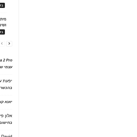
בלו
ושימ
בלו
a 2 Pro
עצמי של
יפעת
ע
בהכשרת
יאנא ק
אלון פי
בחישוב 
David
ע