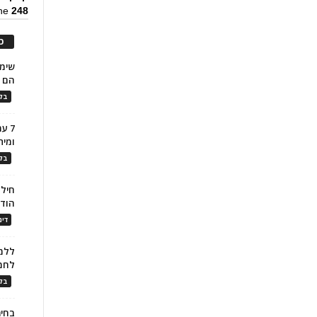
ine
248
כ
הם ל
בלו
7 ע
ומית
בלו
חילו
הוד
דינ
ללמו
לחמ
בלו
בחיר