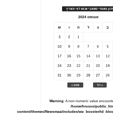
ינון מאמרי משאבי אנוש לפי תאריך
אוגוסט 2024
ב
ג
ד
ה
ו
ש
3
2
1
10
9
8
7
6
5
17
16
15
14
13
12
24
23
22
21
20
19
31
30
29
28
27
26
« יול
ספט »
Warning
: A non-numeric value encount
/home/hrusco/public_ht
content/themes/Newsmag/includes/wp_booster/td_blo