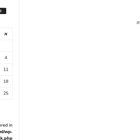
ס
ה
א
4
11
18
25
ered in
ml/wp-
ck.php