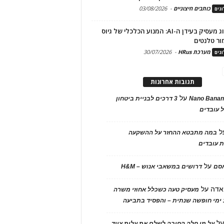
כותבים חיצוניים
-
03/08/2026
גים
מיתוג מעסיק בעידן ה-AI: המנוע הכלכלי של גיוס
ור טלנטים
מערכת HRus
-
30/07/2026
גים
תגובות אחרונות
על
Nano Banan
3 דרכים לבניית ביטחון
 עובדים
ל
במה מתבטא ההחזר על ההשקעה
 עובדים
על
אסם
דרושים במשאבי אנוש – H&M
אדה
על
מעסיק טעה כשכלל אחוזי משרה
ימי חופשה שנתית – והפסיד בתביעה
ל
על מי חלה החובה לשלם את עלות ציוד