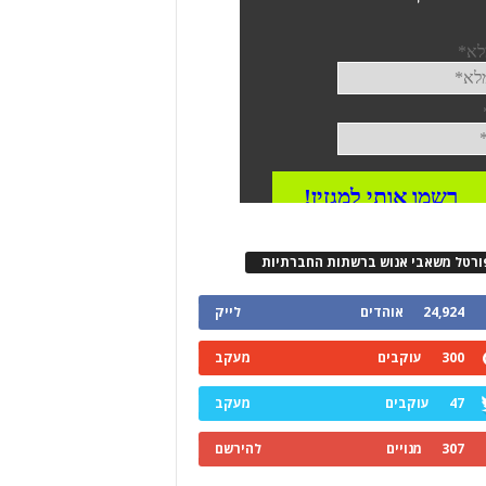
ורטל משאבי אנוש ברשתות החברתיות
24,924
אוהדים
לייק
300
עוקבים
מעקב
47
עוקבים
מעקב
307
מנויים
להירשם