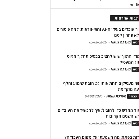
on l
תבות אחרונות
שימור עובדים בעידן ה-AI והאי-וודאות: למה פיטורים
א פתרון קסם
מערכת HRus
-
05/08/2026
גים
מודי התווך שיש להציב בבסיס תהליך הגיוס
וג המעסיק
מערכת HRus
-
05/08/2026
גים
פי מעסיקים תחת אותו גג: חובת שימוע וחלף
עה מוקדמת
מערכת HRus
-
04/08/2026
י עבודה
ד מחדש כדי להוביל: איך להכשיר את העובדים
ש השנים הקרובות
מערכת HRus
-
03/08/2026
גים
ות בפתח: מה השפעתן על מקום העבודה?