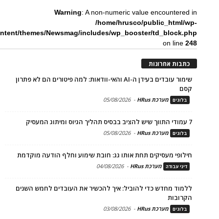
Warning
: A non-numeric value encountered in
/home/hrusco/public_html/wp-
ntent/themes/Newsmag/includes/wp_booster/td_block.php
on line
248
כתבות אחרונות
שימור עובדים בעידן ה-AI והאי-וודאות: למה פיטורים הם לא פתרון
קסם
מערכת HRus
-
05/08/2026
בלוגים
7 עמודי התווך שיש להציב בבסיס תהליך הגיוס ומיתוג המעסיק
מערכת HRus
-
05/08/2026
בלוגים
חילופי מעסיקים תחת אותו גג: חובת שימוע וחלף הודעה מוקדמת
מערכת HRus
-
04/08/2026
דיני עבודה
ללמוד מחדש כדי להוביל: איך להכשיר את העובדים לחמש השנים
הקרובות
מערכת HRus
-
03/08/2026
בלוגים