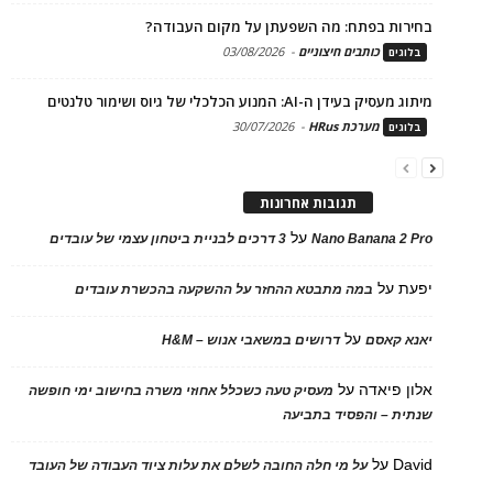
בחירות בפתח: מה השפעתן על מקום העבודה?
כותבים חיצוניים
-
03/08/2026
בלוגים
מיתוג מעסיק בעידן ה-AI: המנוע הכלכלי של גיוס ושימור טלנטים
מערכת HRus
-
30/07/2026
בלוגים
תגובות אחרונות
על
Nano Banana 2 Pro
3 דרכים לבניית ביטחון עצמי של עובדים
יפעת
על
במה מתבטא ההחזר על ההשקעה בהכשרת עובדים
על
יאנא קאסם
דרושים במשאבי אנוש – H&M
אלון פיאדה
על
מעסיק טעה כשכלל אחוזי משרה בחישוב ימי חופשה
שנתית – והפסיד בתביעה
David
על
על מי חלה החובה לשלם את עלות ציוד העבודה של העובד