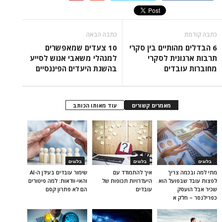
כתבה קודמת
כתבה הבאה
6 הבדלים מהותיים בין סקרי
10 צעדים שמאפשרים
תרבות ארגונית לסקרי
למנהלי משאבי אנוש לסייע
מחוברות עובדים
בהשגת היעדים הפיננסיים
מאמרים קשורים
עוד מאותו הכותב
בלוגים
בלוגים
בלוגים
מתי למה ובכמה צריך
איך להתמודד עם
שימור עובדים בעידן ה-AI
לפצות עובד שבפועל הוא
היעדרויות תכופות של
והאי-וודאות: למה פיטורים
שכיר אבל הועסק
עובדים
הם לא פתרון קסם
כפרילנסר – חלק א