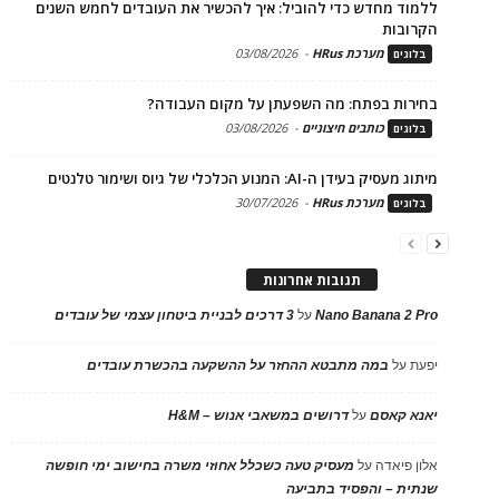
ללמוד מחדש כדי להוביל: איך להכשיר את העובדים לחמש השנים
הקרובות
מערכת HRus
-
03/08/2026
בלוגים
בחירות בפתח: מה השפעתן על מקום העבודה?
כותבים חיצוניים
-
03/08/2026
בלוגים
מיתוג מעסיק בעידן ה-AI: המנוע הכלכלי של גיוס ושימור טלנטים
מערכת HRus
-
30/07/2026
בלוגים
תגובות אחרונות
Nano Banana 2 Pro
על
3 דרכים לבניית ביטחון עצמי של עובדים
יפעת
על
במה מתבטא ההחזר על ההשקעה בהכשרת עובדים
יאנא קאסם
על
דרושים במשאבי אנוש – H&M
אלון פיאדה
על
מעסיק טעה כשכלל אחוזי משרה בחישוב ימי חופשה
שנתית – והפסיד בתביעה