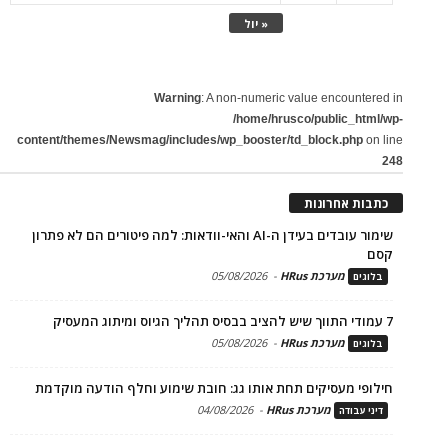
« יול
Warning
: A non-numeric value encountered in
/home/hrusco/public_html/wp-
content/themes/Newsmag/includes/wp_booster/td_block.php
on line
248
כתבות אחרונות
שימור עובדים בעידן ה-AI והאי-וודאות: למה פיטורים הם לא פתרון
קסם
מערכת HRus
-
05/08/2026
בלוגים
7 עמודי התווך שיש להציב בבסיס תהליך הגיוס ומיתוג המעסיק
מערכת HRus
-
05/08/2026
בלוגים
חילופי מעסיקים תחת אותו גג: חובת שימוע וחלף הודעה מוקדמת
מערכת HRus
-
04/08/2026
דיני עבודה