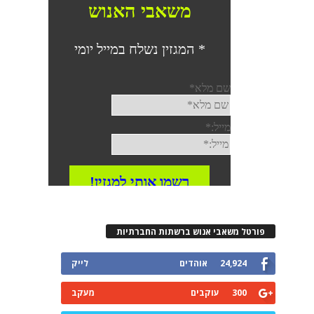
פורטל משאבי אנוש ברשתות החברתיות
24,924
אוהדים
לייק
300
עוקבים
מעקב