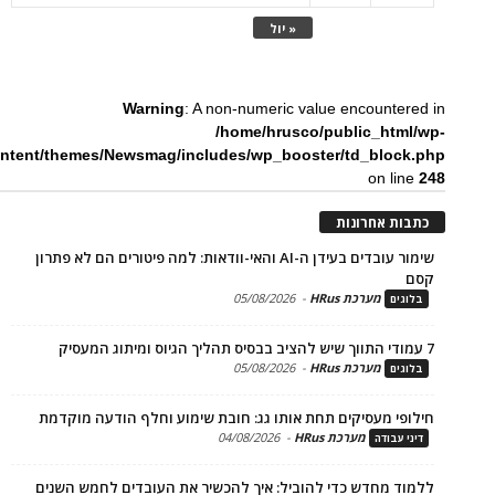
« יול
Warning
: A non-numeric value encounte
/home/hrusco/public_htm
content/themes/Newsmag/includes/wp_booster/td_bloc
on li
ת אחרונות
שימור עובדים בעידן ה-AI והאי-וודאות: למה פיטורים הם לא פתרון
מערכת HRus
-
05/08/2026
ים
מערכת HRus
-
05/08/2026
ים
פי מעסיקים תחת אותו גג: חובת שימוע וחלף הודעה מוקדמת
מערכת HRus
-
04/08/2026
 עבודה
ד מחדש כדי להוביל: איך להכשיר את העובדים לחמש השנים