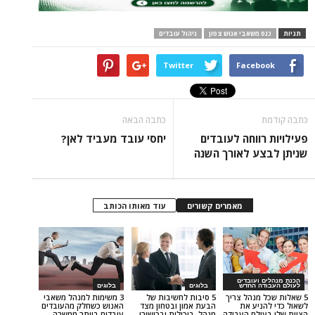
משאבי אנוש צפון
ניהול עובדים
Twitter
Face
כתבה הבאה
וחה לעובדים
יחסי עובד מעביד לאן?
 לאורך השנה
מאמרים קשורים
עוד מאותו הכותב
עובדים
 החדש
בלוגים
בלוגים
נהל צריך
5 סיבות לחשיבות של
3 משימות למנהל משאבי
יע את
הבעת אמון ובטחון מצד
האנוש כשחלק מהעובדים
לם העבודה
מנהל, ביכולות ובכישורי
עובדים ביותר ממשרה