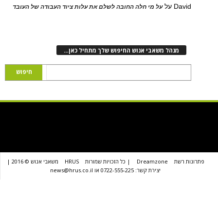
D
על
על מי חלה החובה לשלם את עלות ציוד העבודה של העובד
נהל משאבי אנוש החיפוש שלך מתחיל כאן…
שת
Dreamzone
| כל הזכויות שמורות
HRUS
משאבי אנוש © 2016 |
יצירת קשר: 0722-555-225 או news@hrus.co.il