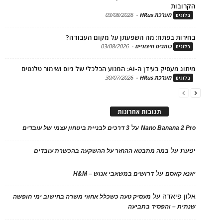
בות
מערכת HRus
-
03/08/2026
ים
ות בפתח: מה השפעתן על מקום העבודה?
כותבים חיצוניים
-
03/08/2026
ים
בעידן ה-AI: המנוע הכלכלי של גיוס ושימור טלנטים
מערכת HRus
-
30/07/2026
ים
תגובות אחרונות
על
Nano Banana 2
3 דרכים לבניית ביטחון עצמי של עובדים
על
במה מתבטא ההחזר על ההשקעה בהכשרת עובדים
על
 קאסם
דרושים במשאבי אנוש – H&M
 פיאדה
על
מעסיק טעה כשכלל אחוזי משרה בחישוב ימי חופשה
ת – והפסיד בתביעה