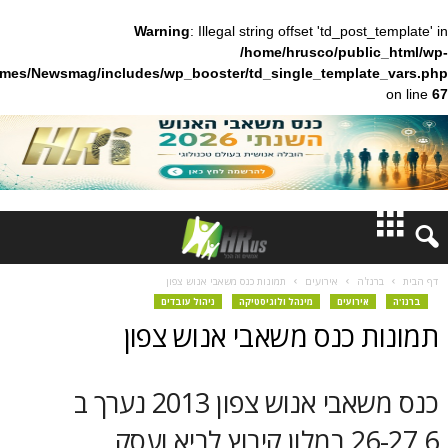
Warning
: Illegal string offset 'td_pos
/home/hrusco/publ
content/themes/Newsmag/includes/wp_booster/td_single_templa
חדשות
'ה
אירועים
תמונות כנס משאבי אנוש צפון
ירועים
מינהל ולוגיסטיקה
ניהול עובדים
דעות
 כנס משאבי אנוש צפון
ברנז'ה
כנס משאבי אנוש צפון 2013 נערך ב
מאמרים
26-27.6 במלון קיבוץ לביא ועסק