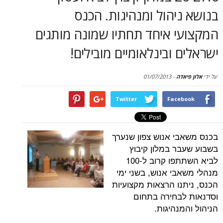
סקירות
יהול ומנהיגות. הכנס
דף הבית
י איחד תחתיו שמונה מותגים
 ובינלאומיים מובילים!
דה
-
01/07/2013
Twitter
Face
י אנוש צפון שנערך
ר במלון קיבוץ
לביא השתתפו קרוב ל-100
בי אנוש, בשני ימי
נו הרצאות מקצועיות
בחירה בתחום
נהיגות.