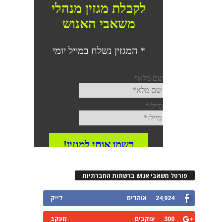
רטל משאבי אנוש ברשתות החברתיות
24,924
אוהדים
לייק
300
עוקבים
מעקב