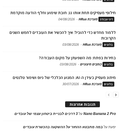
חילופי מעסיקים תחת אותו גג: חובת שימוע וחלף הודעה מוקדמת
מערכת HRus
-
04/08/2026
דיני עבודה
ללמוד מחדש כדי להוביל: איך להכשיר את העובדים לחמש השנים
הקרובות
מערכת HRus
-
03/08/2026
בלוגים
בחירות בפתח: מה השפעתן על מקום העבודה?
כותבים חיצוניים
-
03/08/2026
בלוגים
מיתוג מעסיק בעידן ה-AI: המנוע הכלכלי של גיוס ושימור טלנטים
מערכת HRus
-
30/07/2026
בלוגים
תגובות אחרונות
Nano Banana 2 Pro
על
3 דרכים לבניית ביטחון עצמי של עובדים
יפעת
על
במה מתבטא ההחזר על ההשקעה בהכשרת עובדים