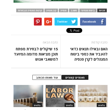
תגיות
ביטוח פנסיוני
משגב
פנסיה
קרן פנסיה
קרנות הפנסיה הנבחרות
Twitter
Facebook
כתבה קודמת
כתבה הבאה
האם ובאילו תנאים כדאי
15 שיקולים לבחירת מפתח
להעביר את כספי ביטוח
תוכן מציאות מדומה המיועד
המנהלים לקרן פנסיה
למשאבי אנוש
מאמרים קשורים
עוד מאותו הכותב
בלוגים
בלוגים
בלוגים