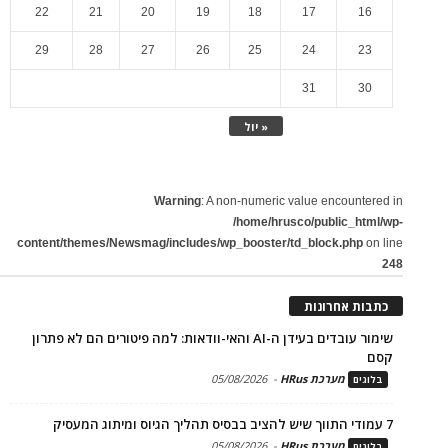
22
21
20
19
18
17
16
29
28
27
26
25
24
23
31
30
« יול
Warning
: A non-numeric value encountered in
/home/hrusco/public_html/wp-
content/themes/Newsmag/includes/wp_booster/td_block.php
on line
248
כתבות אחרונות
שימור עובדים בעידן ה-AI והאי-וודאות: למה פיטורים הם לא פתרון
קסם
מערכת HRus
-
05/08/2026
בלוגים
7 עמודי התווך שיש להציב בבסיס תהליך הגיוס ומיתוג המעסיק
מערכת HRus
-
05/08/2026
בלוגים