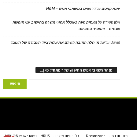
יאנא קאסם
על
דרושים במשאבי אנוש – H&M
אלון פיאדה
על
מעסיק טעה כשכלל אחוזי משרה בחישוב ימי חופשה
שנתית – והפסיד בתביעה
David
על
על מי חלה החובה לשלם את עלות ציוד העבודה של העובד
מנהל משאבי אנוש החיפוש שלך מתחיל כאן…
פתרונות רשת
Dreamzone
| כל הזכויות שמורות
HRUS
משאבי אנוש © 2016 |