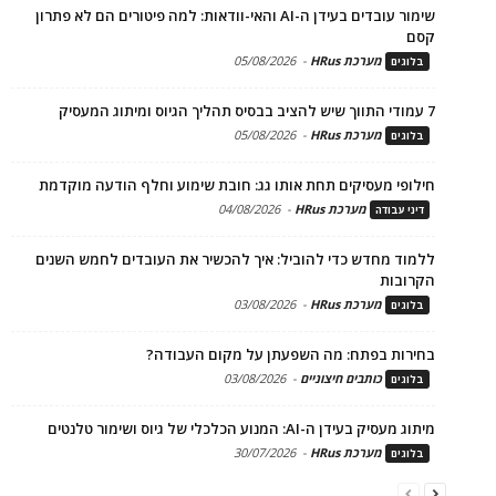
שימור עובדים בעידן ה-AI והאי-וודאות: למה פיטורים הם לא פתרון
קסם
מערכת HRus
-
05/08/2026
בלוגים
7 עמודי התווך שיש להציב בבסיס תהליך הגיוס ומיתוג המעסיק
מערכת HRus
-
05/08/2026
בלוגים
חילופי מעסיקים תחת אותו גג: חובת שימוע וחלף הודעה מוקדמת
מערכת HRus
-
04/08/2026
דיני עבודה
ללמוד מחדש כדי להוביל: איך להכשיר את העובדים לחמש השנים
הקרובות
מערכת HRus
-
03/08/2026
בלוגים
בחירות בפתח: מה השפעתן על מקום העבודה?
כותבים חיצוניים
-
03/08/2026
בלוגים
מיתוג מעסיק בעידן ה-AI: המנוע הכלכלי של גיוס ושימור טלנטים
מערכת HRus
-
30/07/2026
בלוגים