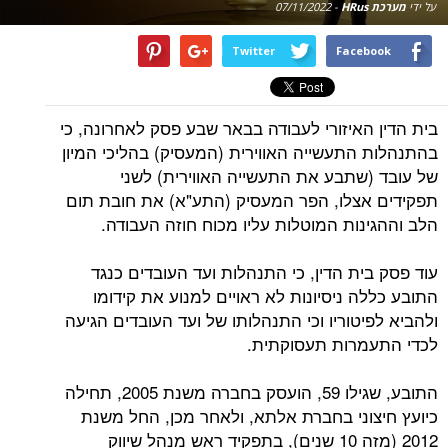
על ידי
מערכת HRus
-
07/11/2022
Twitter
Facebook
בית הדין האיזורי לעבודה בבאר שבע פסק לאחרונה, כי
בהתנהלות התעשייה האווירית (המעסיק) בהליכי המיון
של עובד (שתבע את התעשייה האווירית) לשני
תפקידים אצלו, הפר המעסיק (התע"א) את חובת תום
הלב וההגינות המוטלות עליו מכוח חוזה העבודה.
עוד פסק בית הדין, כי התנהלות ועד העובדים כנגד
התובע כללה ניסיונות לא ראויים למנוע את קידומו
ולהביא לפיטוריו וכי התנהלותו של ועד העובדים הגיעה
לכדי התעמרות תעסוקתית.
התובע, שגילו 59, הועסק בחברה משנת 2005, תחילה
כיועץ חיצוני בחברת אלתא, ולאחר מכן, החל משנת
2012 (מזה 10 שנים), בתפקיד ראש מנהל שיווק