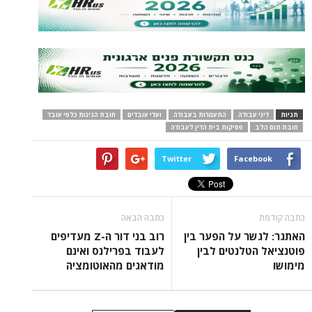
תגיות
דיני עבודה
התעמרות בעבודה
ועדי עובדים
חובת הגינות כלפי עובד
חובת תום הלב
פסיקות בית הדין לעבודה
Twitter
Facebook
כתבה קודמת
כתבה הבאה
האתגר: לגשר על הפער בין
רוב בני דור ה-Z מעדיפים
פוטנציאל הטלנטים לבין
לעבוד בפרילנס ואינם
מימושו
מודאגים מהאוטומציה