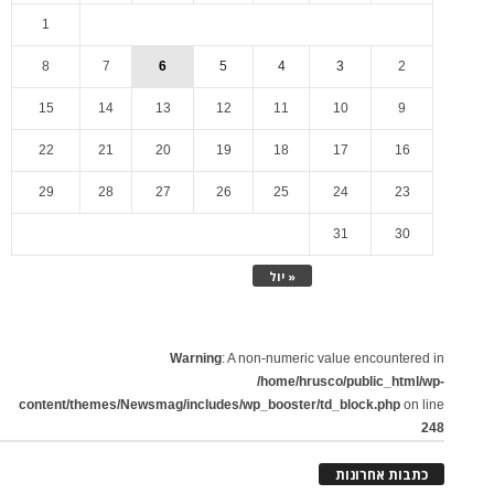
1
8
7
6
5
4
3
2
15
14
13
12
11
10
9
22
21
20
19
18
17
16
29
28
27
26
25
24
23
31
30
« יול
Warning
: A non-numeric value encountered in
/home/hrusco/public_html/wp-
content/themes/Newsmag/includes/wp_booster/td_block.php
on line
248
כתבות אחרונות