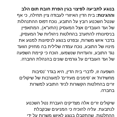
בנוגע לתביעה לפיצוי בגין הפרת חובת תום הלב
בית הדין האיזורי לעבודה ציין תחילה, כי אף
וההגינות:
שנטל השכנוע רובץ על התובע, נוכח דפוס ההתנהלות
של ועד העובדים אצל המעסיק (התע"א), המתאפיין
בניסיונותיו להתערב בהחלטות ניהוליות של המעסיק,
בדבר איוש משרות, ובפרט בנוגע לניסיונות למנוע את
מינויו של התובע, נוכח עמדה שלילית בה מחזיק הוועד
נגד התובע, והעדויות שנשמעו, הוכח כי קיימת השפעה
של ועד העובדים על גורמים שונים בהנהלת החברה.
השפעה זו, לדברי בית הדין, היא בגדר 'נסיבות
מחשידות' או 'סימנים מעידים' למעורבות של שיקולים
זרים בהחלטות הקשורות לניוד התובע למשרות
בחברה.
שיקולים זרים אלה מצדיקים העברת נטל השכנוע
לנתבעת. עליה להוכיח כי המניעים שבקבלת
ההחלטות, שהתקבלו בנוגע לאיוש משרות על ידי