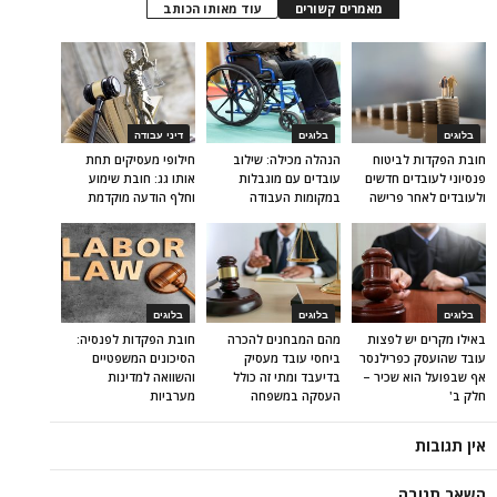
מאמרים קשורים
עוד מאותו הכותב
בלוגים
בלוגים
דיני עבודה
חובת הפקדות לביטוח
הנהלה מכילה: שילוב
חילופי מעסיקים תחת
פנסיוני לעובדים חדשים
עובדים עם מוגבלות
אותו גג: חובת שימוע
ולעובדים לאחר פרישה
במקומות העבודה
וחלף הודעה מוקדמת
בלוגים
בלוגים
בלוגים
באילו מקרים יש לפצות
מהם המבחנים להכרה
חובת הפקדות לפנסיה:
עובד שהועסק כפרילנסר
ביחסי עובד מעסיק
הסיכונים המשפטיים
אף שבפועל הוא שכיר –
בדיעבד ומתי זה כולל
והשוואה למדינות
חלק ב'
העסקה במשפחה
מערביות
אין תגובות
השאר תגובה