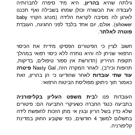
היא
, היא מיד סיפרה לחברותיה
בהריון
 הבשורה וכולן שמחו בשבילה ואף תכננו
לארגן לה מסיבה לקראת הלידה (מנהג הקרוי baby
.
לתר
ן כי הפיטורים הפסיקו מידית את הכיסוי
יתן לה והיא נותרה ללא כיסוי רפואי במהלך
ריון (הדורשת אין ספור טיפולים, בדיקות,
ב). לאחר המקרה הזה, Nasty Gal
פיטרה
לאחר שהודיעו כי הן בהריון, זאת
עובדות
ניתוקן מפוליסת הביטוח הרפואי.
פנו ל
בית משפט העליון בקליפורניה
גד החברה כשעיקרי התביעה הם: פיטורים
בשל הריון ובגין אי מתן הזכות לחופשת לידה
בתשלום למשך 4 חודשים, כפי שקובע החוק במדינת