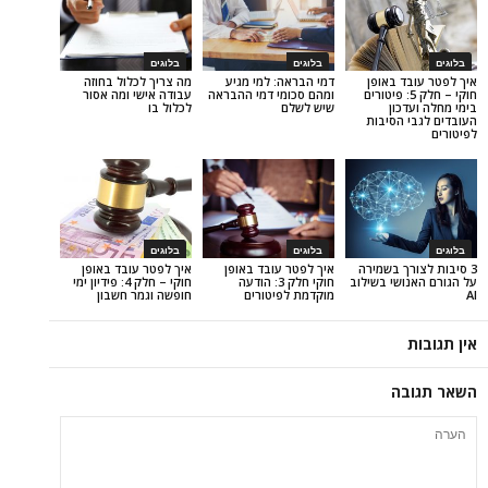
בלוגים
בלוגים
באופן
דמי הבראה: למי מגיע
מה צריך לכלול בחוזה
 – חלק 5: פיטורים
ומהם סכומי דמי ההבראה
עבודה אישי ומה אסור
ון
שיש לשלם
לכלול בו
סיבות
בלוגים
בלוגים
 בשמירה
איך לפטר עובד באופן
איך לפטר עובד באופן
י בשילוב
חוקי חלק 3: הודעה
חוקי – חלק 4: פידיון ימי
מוקדמת לפיטורים
חופשה וגמר חשבון
ה