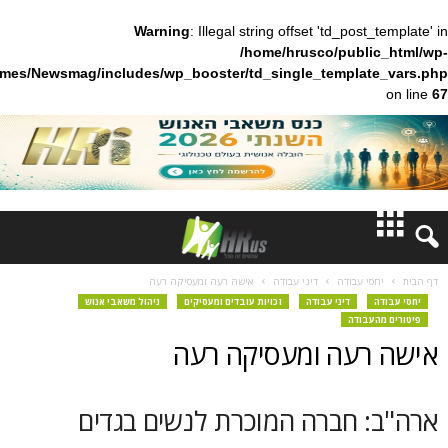
Warning
: Illegal string offset 'td_pos
/home/hrusco/publ
content/themes/Newsmag/includes/wp_booster/td_single_templa
חדשות
 עבודה
דיני עבודה
אישה רעה ומעסיקה רעה
דיני עבודה
זכויות עובדים ומעסיקים
ניהול משאבי אנוש
דעות
בודה
עה ומעסיקה רעה
ברנז'ה
מאמרים
 חברה המוכרת לנשים בגדים