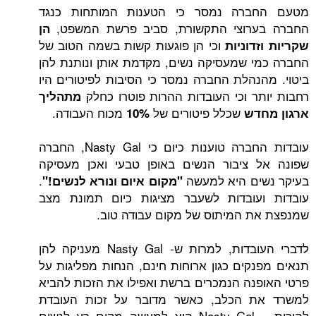
ברה נמסר כי הטענות המותחות כנגד
רוצי התקשורת, סביב פרשת המשפט,
הן
וכי הן פוגעות קשות בשמה הטוב של
דוניות
 שמעסיקה נשים, מקדמת אותן ונותנת להן
נהלת החברה נמסר כי הסיבות לפיטורים היו
ר וכי העובדות ההרות פוטרו כחלק
מתהליך
שכלל פיטורים של
מכוח העבודה.
דש
10%
עובדות החברה טוענות כיום כי Nasty Gal, החברה
 ציבור הנשים באופן טבעי ואכן מעסיקה
ים היא למעשה
.
"מקום איום ונורא לנשים!"
עובדות לשעבר מציגות כיום תמונת מצב
 המיתוס של מקום עבודה טוב.
לדברי העובדות, למרות ש- Nasty Gal מעניקה להן
קים כגון ארוחות חינם, הנחות מפליגות על
נה הנמכרים ברשת ואפילו את הזכות להביא
 הכלב, כאשר מדובר על זכות העובדת
להורות – Nasty Gal היא למעשה מקום רע לנשים