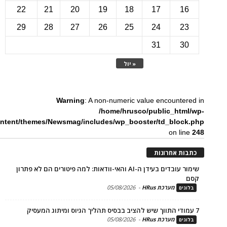
22
21
20
19
18
17
1
29
28
27
26
25
24
2
31
3
« יול
Warning
: A non-numeric value encounte
/home/hrusco/public_htm
content/themes/Newsmag/includes/wp_booster/td_bloc
on li
ת אחרונות
שימור עובדים בעידן ה-AI והאי-וודאות: למה פיטורים הם לא פתרון
מערכת HRus
-
05/08/2026
ים
מערכת HRus
-
05/08/2026
ים