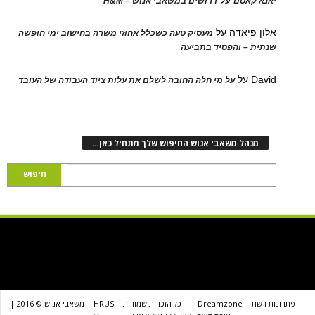
 קאסם
דרושים במשאבי אנוש – H&M
 פיאדה
על
מעסיק טעה כשכלל אחוזי משרה בחישוב ימי חופשה
ת – והפסיד בתביעה
D
על
על מי חלה החובה לשלם את עלות ציוד העבודה של העובד
נהל משאבי אנוש החיפוש שלך מתחיל כאן…
שת
Dreamzone
| כל הזכויות שמורות
HRUS
משאבי אנוש © 2016 |