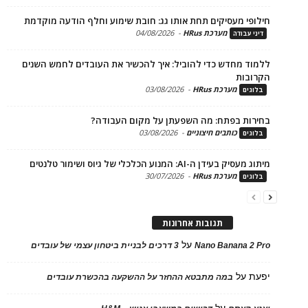
פי מעסיקים תחת אותו גג: חובת שימוע וחלף הודעה מוקדמת
מערכת HRus
-
04/08/2026
 עבודה
ד מחדש כדי להוביל: איך להכשיר את העובדים לחמש השנים
בות
מערכת HRus
-
03/08/2026
ים
ות בפתח: מה השפעתן על מקום העבודה?
כותבים חיצוניים
-
03/08/2026
ים
בעידן ה-AI: המנוע הכלכלי של גיוס ושימור טלנטים
מערכת HRus
-
30/07/2026
ים
תגובות אחרונות
על
Nano Banana 2
3 דרכים לבניית ביטחון עצמי של עובדים
על
במה מתבטא ההחזר על ההשקעה בהכשרת עובדים
על