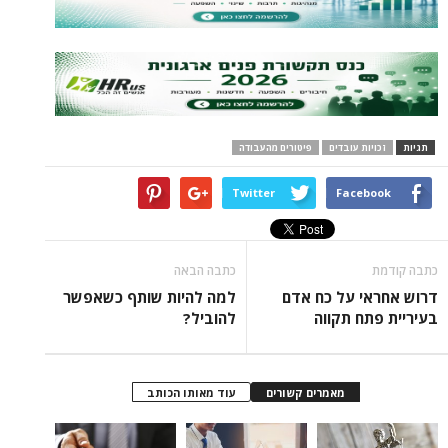
ת עובדים
פיטורים מהעבודה
Twitter
Face
כתבה הבאה
י על כח אדם
למה להיות שותף כשאפשר
ח תקווה
להוביל?
מאמרים קשורים
עוד מאותו הכותב