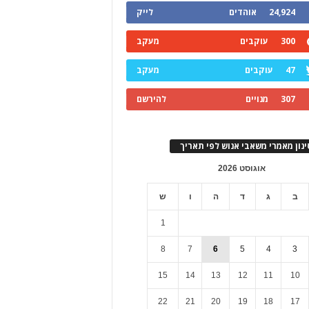
24,924
אוהדים
לייק
300
עוקבים
מעקב
47
עוקבים
מעקב
307
מנויים
להירשם
ינון מאמרי משאבי אנוש לפי תאריך
אוגוסט 2026
ב
ג
ד
ה
ו
ש
1
8
7
6
5
4
3
15
14
13
12
11
10
22
21
20
19
18
17