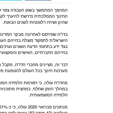
המהפך המתמשך בשוק העבודה צפוי ל
החינוך הממלכתית נדרשת להיערך לקר
שהינן ושיהיו רלוונטיות לשנים הבאות.
בדו"ח שפירסם לאחרונה מבקר המדינה מצ
הישראלית לתפקוד מוצלח בחייהם העתי
בצד ידע בתחומי הדעת השונים וערכים –
בחייהם החברתיים, האישיים והמקצועיים
דבר זה, מציינים מחברי הדו"ח, מקבל 
מערכות חינוך בכל העולם להטמעת מיו
מהדו"ח עולה, כי רפורמת הלמידה המש
במהלך הזמן שחלף, כמחצית מתוכניות ה
הלמידה המשמעותית.
העליונה (42 מתוך 82) אושרו לפני יותר מעשור ומאז לא עודכנו.