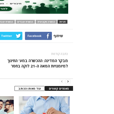
תגיות
הכשרה מקצועית
הכשרת עובדים
הכשרת עובדי
שיתוף
Twitter
Facebook
כתבה קודמת
מבקר המדינה: ההכשרה במע' החינוך
למיומנויות המאה ה-21 לוקה בחסר
מאמרים קשורים
עוד מאותו הכותב