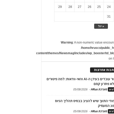
29
28
27
26
25
24
31
« יול
Warning
: A non-numeric value encoun
/home/hrusco/public_h
content/themes/Newsmag/includes/wp_booster/td_bl
on 
תבות אחרונות
שימור עובדים בעידן ה-AI והאי-וודאות: למה פיטורים
א פתרון קסם
מערכת HRus
-
05/08/2026
גים
מודי התווך שיש להציב בבסיס תהליך הגיוס
וג המעסיק
מערכת HRus
-
05/08/2026
גים