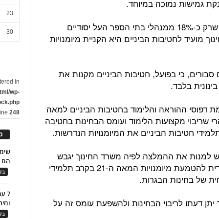
קת גמישות נמוכה במיוחד.
23
נתון נוסף שעולה מהדו"ח מדבר על כך שרק כ-18% ממנהלי בתי הספר העל יסודיים
30
 מועיד לחטיבות הביניים היא הקניית מיומנויות
ים סבורים, כי בפועל, חטיבות הביניים מקנות את
tered in
ינונית בלבד.
tml/wp-
ock.php
 דפוסי ההוראה והלימוד בחטיבות הביניים למאה
line
248
ת, הרי שריבוי מקצועות הלימוד ועומס הבחינות בחטיבה
למידי חטיבות הביניים את המיומנויות הנדרשות.
כ
ש למנות את ההמלצה לפיה משרד החינוך יגבש
הם ל
מדיניות כוללת ותוכנית אסטרטגית ייעודית להטמעת מיומנויות המאה ה-21 בקרב תלמידי
בלו
ית של בחינות הבגרות.
7 ע
 יתן דעתו לריבוי הבחינות ולהשפעת עומס זה על
ומית
בלו