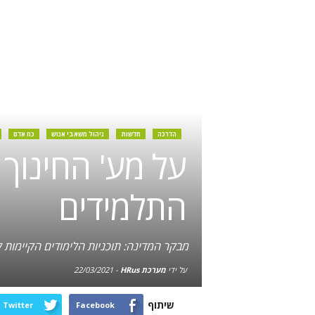
הדרכה
חדשות
ניהול משאבי אנוש
כח אדם
על מע' החינוך 
התלמידים
מבקר המדינה: תוכניות הלימודים הקיימות 
על ידי
מערכת HRus
-
22/03/2021
שיתוף
Twitter
Facebook