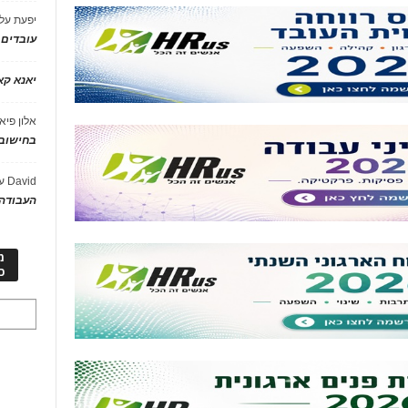
יפעת
על
עובדים
יאנא ק
אלון פיא
בחישוב 
David
ע
העבודה 
מ
כ