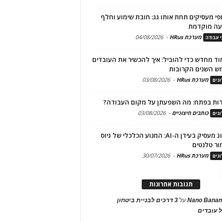
פי מעסיקים תחת אותו גג: חובת שימוע וחלף
עה מוקדמת
מערכת HRus
-
04/08/2026
י עבודה
ד מחדש כדי להוביל: איך להכשיר את העובדים
ש השנים הקרובות
מערכת HRus
-
03/08/2026
גים
ות בפתח: מה השפעתן על מקום העבודה?
כותבים חיצוניים
-
03/08/2026
גים
מיתוג מעסיק בעידן ה-AI: המנוע הכלכלי של גיוס
ור טלנטים
מערכת HRus
-
30/07/2026
גים
תגובות אחרונות
Nano Banan
על
3 דרכים לבניית ביטחון
 עובדים