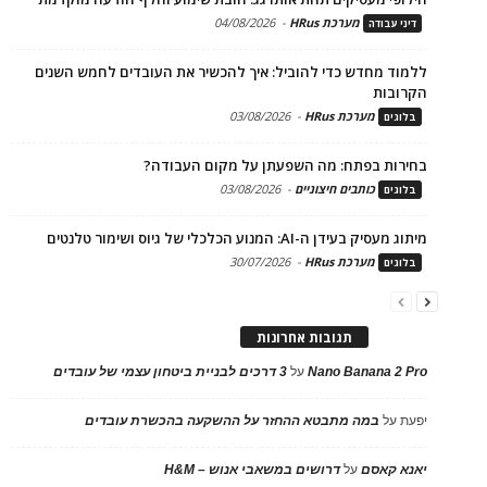
מערכת HRus
-
04/08/2026
דיני עבודה
ללמוד מחדש כדי להוביל: איך להכשיר את העובדים לחמש השנים
הקרובות
מערכת HRus
-
03/08/2026
בלוגים
בחירות בפתח: מה השפעתן על מקום העבודה?
כותבים חיצוניים
-
03/08/2026
בלוגים
מיתוג מעסיק בעידן ה-AI: המנוע הכלכלי של גיוס ושימור טלנטים
מערכת HRus
-
30/07/2026
בלוגים
תגובות אחרונות
Nano Banana 2 Pro
על
3 דרכים לבניית ביטחון עצמי של עובדים
יפעת
על
במה מתבטא ההחזר על ההשקעה בהכשרת עובדים
יאנא קאסם
על
דרושים במשאבי אנוש – H&M