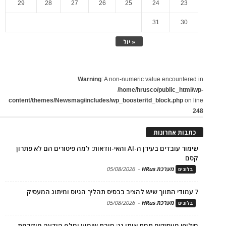
29
28
27
26
25
24
23
31
30
« יול
Warning
: A non-numeric value encountered in
/home/hrusco/public_html/wp-
content/themes/Newsmag/includes/wp_booster/td_block.php
on line
248
כתבות אחרונות
שימור עובדים בעידן ה-AI והאי-וודאות: למה פיטורים הם לא פתרון
קסם
מערכת HRus
-
05/08/2026
בלוגים
7 עמודי התווך שיש להציב בבסיס תהליך הגיוס ומיתוג המעסיק
מערכת HRus
-
05/08/2026
בלוגים
חילופי מעסיקים תחת אותו גג: חובת שימוע וחלף הודעה מוקדמת