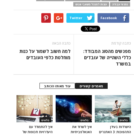
נפגעי עבודה
עצות למנהל משאבי אנוש
Twitter
Facebook
כתבה קודמת
כתבה הבאה
מפגשים מהסוג המבודד:
למה חשוב לשמור על כנות
כללי השהייה של עובדים
מוחלטת כלפי העובדים
במשרד
מאמרים קשורים
עוד מאותו הכותב
בלוגים
בלוגים
בלוגים
הישרדות בעידן
איך לשרוד את
איך להתמודד עם
התהפוכות: 3 האתגרים
האנאלפביתיוּת
היעדרויות תכופות של