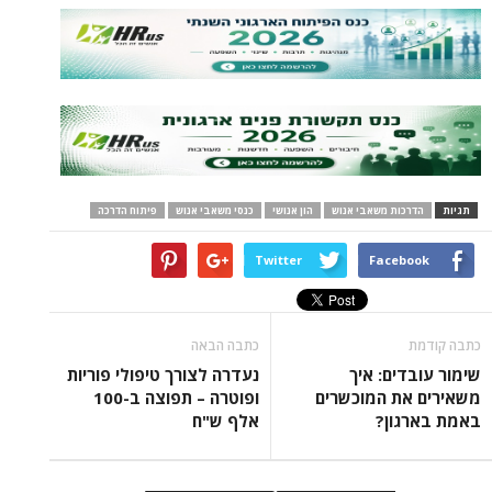
ות משאבי אנוש
הון אנושי
כנסי משאבי אנוש
פיתוח הדרכה
Twitter
Face
כתבה הבאה
ים: איך
נעדרה לצורך טיפולי פוריות
ת המוכשרים
ופוטרה – תפוצה ב-100
ון?
אלף ש"ח