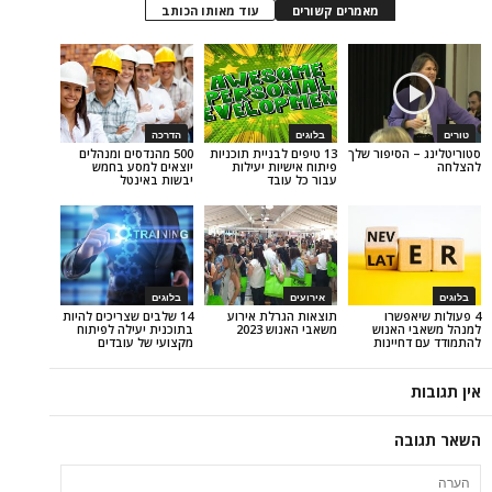
מאמרים קשורים
עוד מאותו הכותב
בלוגים
הדרכה
סיפור שלך
13 טיפים לבניית תוכניות
500 מהנדסים ומנהלים
פיתוח אישיות יעילות
יוצאים למסע בחמש
עבור כל עובד
יבשות באינטל
אירועים
בלוגים
שרו
תוצאות הגרלת אירוע
14 שלבים שצריכים להיות
אנוש
משאבי האנוש 2023
בתוכנית יעילה לפיתוח
יינות
מקצועי של עובדים
ה