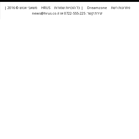
שת
Dreamzone
| כל הזכויות שמורות
HRUS
משאבי אנוש © 2016 |
יצירת קשר: 0722-555-225 או news@hrus.co.il