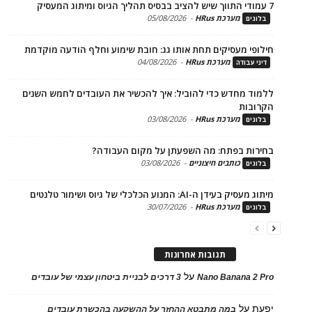
מערכת HRus
-
05/08/2026
ים
פי מעסיקים תחת אותו גג: חובת שימוע וחלף הודעה מוקדמת
מערכת HRus
-
04/08/2026
 עבודה
ד מחדש כדי להוביל: איך להכשיר את העובדים לחמש השנים
בות
מערכת HRus
-
03/08/2026
ים
ות בפתח: מה השפעתן על מקום העבודה?
כותבים חיצוניים
-
03/08/2026
ים
בעידן ה-AI: המנוע הכלכלי של גיוס ושימור טלנטים
מערכת HRus
-
30/07/2026
ים
תגובות אחרונות
על
Nano Banana 2
3 דרכים לבניית ביטחון עצמי של עובדים
על
במה מתבטא ההחזר על ההשקעה בהכשרת עובדים