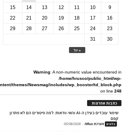
15
14
13
12
11
10
22
21
20
19
18
17
1
29
28
27
26
25
24
2
31
3
« יול
Warning
: A non-numeric value encounte
/home/hrusco/public_htm
content/themes/Newsmag/includes/wp_booster/td_bloc
on li
ת אחרונות
שימור עובדים בעידן ה-AI והאי-וודאות: למה פיטורים הם לא פתרון
מערכת HRus
-
05/08/2026
ים