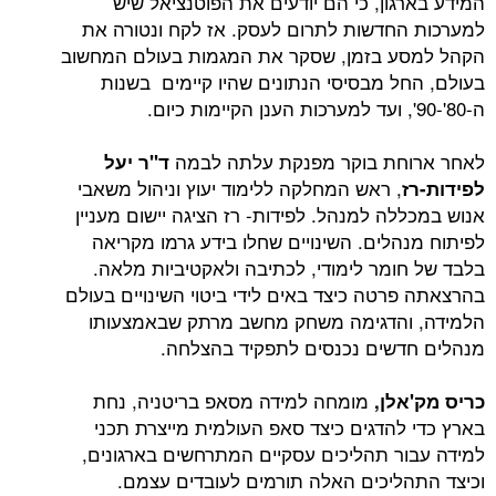
גון, כי הם יודעים את הפוטנציאל שיש
חדשות לתרום לעסק. אז לקח ונטורה את
ע בזמן, שסקר את המגמות בעולם המחשוב
ל מבסיסי הנתונים שהיו קיימים בשנות
חת בוקר מפנקת עלתה לבמה
ד"ר יעל
, ראש המחלקה ללימוד יעוץ וניהול משאבי
ה למנהל. לפידות- רז הציגה יישום מעניין
הלים. השינויים שחלו בידע גרמו מקריאה
ומר לימודי, לכתיבה ולאקטיביות מלאה.
רטה כיצד באים לידי ביטוי השינויים בעולם
והדגימה משחק מחשב מרתק שבאמצעותו
שים נכנסים לתפקיד בהצלחה.
מומחה למידה מסאפ בריטניה, נחת
לן,
להדגים כיצד סאפ העולמית מייצרת תכני
ר תהליכים עסקיים המתרחשים בארגונים,
ליכים האלה תורמים לעובדים עצמם.