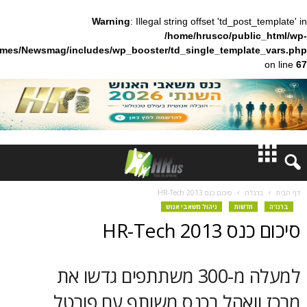
Warning
: Illegal string offset 'td_pos
/home/hrusco/publ
content/themes/Newsmag/includes/wp_booster/td_single_templa
חדשות
'ה
סיכום כנס HR-Tech 2013
דשות
ניהול משאבי אנוש
דעות
HR-Tech 
ברנז'ה
למעלה מ-300 משתתפים גדשו את
מאמרים
ואהל בכנס משותף עם פורטל