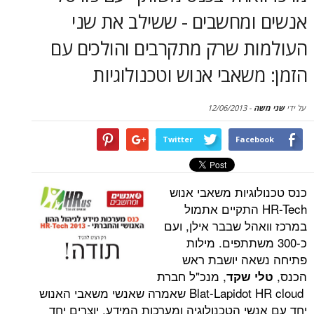
סקירות
ומחשבים - ששילב את שני
דף הבית
ת שרק מתקרבים והולכים עם
שאבי אנוש וטכנולוגיות
12/06/2013
-
Twitter
Face
וגיות משאבי אנוש
HR-Te התקיים אתמול
הל שבבר אילן, ועם
 משתתפים. מילות
אה יושבת ראש
, מנכ"ל חברת
 שקד
Blat-Lapidot HR cloud שאמרה שאנשי משאבי האנוש
י הטכנולוגיה ומערכות המידע, יוצרים יחד