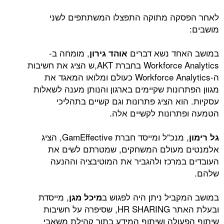
קה מתוקה התפצלו המשתתפים לשני
חד נשא דברים
, מומחה ב-
אוהד גירון
Workforce Analytics בחברת AKT,ש הציג את חשיבות
ה-Workforce Analytics כעולם ומלואו המאגד את
ונות שקיימים בארגון והנותן מענה לשאלות
א הציג פתרונות וגם קשיים בתהליכי
רונות לקשיים אלה.
, מנכ"ל ומייסד חברת GamEffective, הציג
מעולם המשחקים, שמטרתם לשים את
מרכז ולהגביר את המוטיבציה וההנעה
ביל ניתן היה לפגוש ב
, מייסדת
מיכל מגן
ובעלת האתר HR SHARING, שסיפרה על חשיבות
ולה ושיתוף המידע בתוך קהילת משאבי