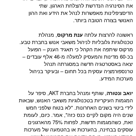
יה הנדרשת להצלחת הארגון. שתי
נות מאפשרות לנהל את הידע ואת ההון
ורה הטובה ביותר.
הרצות עלתה
, מנהלת
ענת מרקוס
ת גלובליות לניהול משאבי אנוש בחברת טבע.
פה את הקהל כי תאגיד הענק – הפועל
בכ-60 מדינות והמעסיק למעלה מ-46 אלף עובדים –
טרטגיה חדשה במסגרתה תנהל
יה עסקית בכל תחום – ובעיקר בניהול
מידע.
, שותף ומנהל בחברת AKT, סיפר על
רה
יקריות בטכנולוגיות משאבי האנוש, שבאות
י בשנים האחרונות. "לא בטוח שלפני חמש
מקום לקיים כנס כזה", אמר. כיום, לעומת
זאת, כשהמגמות חדשות, לפחות 75% מהארגונים
חינה, בהערכות או בהטמעה של מערכות