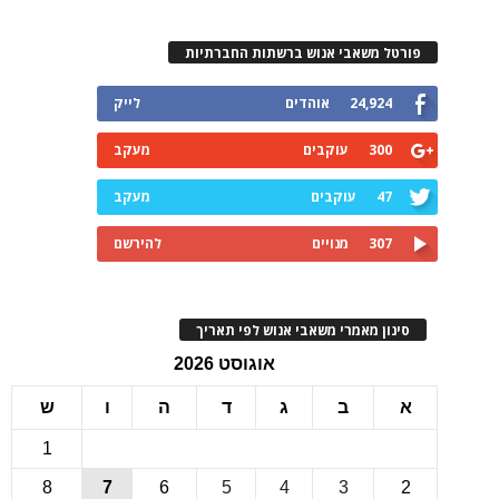
רטל משאבי אנוש ברשתות החברתיות
24,924
אוהדים
לייק
300
עוקבים
מעקב
47
עוקבים
מעקב
307
מנויים
להירשם
ינון מאמרי משאבי אנוש לפי תאריך
אוגוסט 2026
ב
ג
ד
ה
ו
ש
1
8
7
6
5
4
3