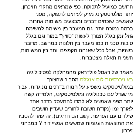
עיל לתפוקה. כפי שמראים מחקרי הזיכרון,
יטסקינג מזיק לעיתים לתפוקה, מפני
כחים דברים ומבצעים משימות אחרות
ה יותר. גם המעבר בין משימה למשימה
גלל הצורך לעשות "סוויץ'" במוח וגם בגלל
יות כמו מעבר בין חלונות במחשב. מדובר
בל ככל שאנחנו מקפצים יותר בין המשימות,
לה מצטברות.
ראסל פולדראק מהמחלקה לפסיכולוגיה
טת לוס אנג'לס
מסביר שהצורך
ינג משפיע על המוח בדרכים מנוגדות. עבור
ם טכנולוגיה ומולטיטסקינג, הלמידה קשה
 שאנשים לא למדו להתעסק בדבר אחד
(נקודה חשובה להורים שעדיין חושבים
 הפרעות קשב הם חריגים). זה עוזר להסביר
את התוצאות העגומות שמשיגים אנשיי דור Y במבחני