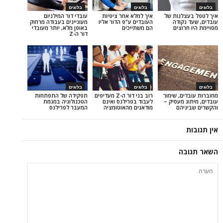
בלוגים
בלוגים
נות של
איך למלא אחר ציפיות
עובדי דור המילניום
ודה
העובדים ע"פ הדור אליו
מעוניינים בעבודה מרחוק
וצים
הם משתייכים
באופן מלא, יותר מעובדי
דור ה-Z
בלוגים
בלוגים
, שימור
רוב בני דור ה-Z מעדיפים
תפקידה של התפתחות
מעסיק –
לעבוד בפרילנס ואינם
הטכנולוגיה במגמת
הם
מודאגים מהאוטומציה
המעבר לפרילנס
ה