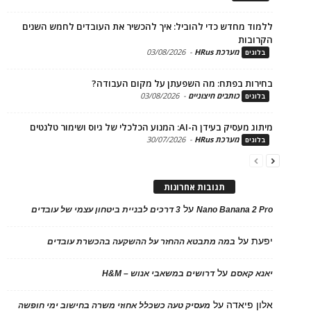
ד מחדש כדי להוביל: איך להכשיר את העובדים לחמש השנים
בות
מערכת HRus
-
03/08/2026
ים
ות בפתח: מה השפעתן על מקום העבודה?
כותבים חיצוניים
-
03/08/2026
ים
בעידן ה-AI: המנוע הכלכלי של גיוס ושימור טלנטים
מערכת HRus
-
30/07/2026
ים
תגובות אחרונות
על
Nano Banana 2
3 דרכים לבניית ביטחון עצמי של עובדים
על
במה מתבטא ההחזר על ההשקעה בהכשרת עובדים
על
 קאסם
דרושים במשאבי אנוש – H&M
 פיאדה
על
מעסיק טעה כשכלל אחוזי משרה בחישוב ימי חופשה