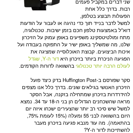
 במקביל פעמים
ך כלל אחת
בוצע בטלפון,
בנייד תוך כדי נהיגה או לעבור על הודעות
עות טלפון חכם בזמן ישיבות. טכנולוגיה,
יטסקינג משפיעים באופן עמוק על הזיכרון
שמשליך באופן ישיר על התפוקה בעבודה ועל
צועים. קבוצת האוכלוסייה שמציגה את
כרת ביותר בזיכרון היא
דור ה-Y, שגדל
 יותר טכנולוגי
בהשוואה לדורות הקודמים.
סקר שפורסם ב-Huffington Post בדק כיצד פועל
נושי בגילאים שונים. בדרך כלל אנו מצפים
 בזיכרון שמתחילה בזקנה, אבל הסקר
מראה שהשכחנים הגדולים הן בני ה-18 עד 34. נמצא
יכוי רב יותר שהצעירים ישכחו איזה יום
היום בהשוואה לבני 55 ומעלה (15% לעומת 75%,
מה עוד מנבא פגיעה בזיכרון מעבר
לדור ה-Y?