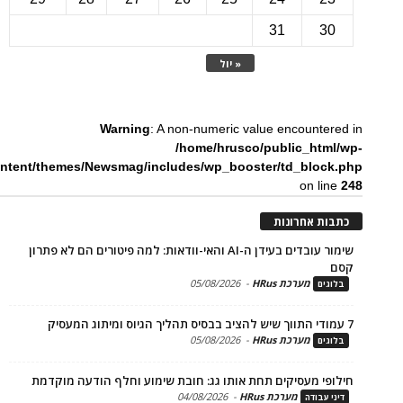
31
3
« יול
Warning
: A non-numeric value encounte
/home/hrusco/public_htm
content/themes/Newsmag/includes/wp_booster/td_bloc
on li
ת אחרונות
שימור עובדים בעידן ה-AI והאי-וודאות: למה פיטורים הם לא פתרון
מערכת HRus
-
05/08/2026
ים
מערכת HRus
-
05/08/2026
ים
פי מעסיקים תחת אותו גג: חובת שימוע וחלף הודעה מוקדמת
מערכת HRus
-
04/08/2026
 עבודה