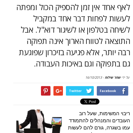
סקירות
 אין זמן להספיק הכול ומפתה
לפחות דבר אחד במקביל
דף הבית
טלפון או לשיגור דוא"ל. אבל
 לטווח הארוך אינה תפוקה
ר, אלא פגיעה בזיכרון שפוגעת
קה וגם באיכות העבודה.
וח
-
16/10/2013
Twitter
Face
ימות, שעל רוב
המנהלים להתמודד
, גורם להם לעשות