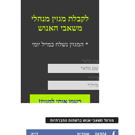
רטל משאבי אנוש ברשתות החברתיות
24,924
אוהדים
לייק