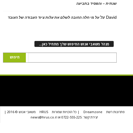
ת – והפסיד בתביעה
D
על
על מי חלה החובה לשלם את עלות ציוד העבודה של העובד
נהל משאבי אנוש החיפוש שלך מתחיל כאן…
שת
Dreamzone
| כל הזכויות שמורות
HRUS
משאבי אנוש © 2016 |
יצירת קשר: 0722-555-225 או news@hrus.co.il