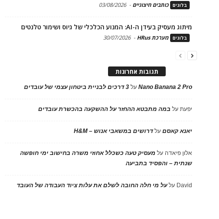
כותבים חיצוניים
-
03/08/2026
בלוגים
מיתוג מעסיק בעידן ה-AI: המנוע הכלכלי של גיוס ושימור טלנטים
מערכת HRus
-
30/07/2026
בלוגים
תגובות אחרונות
Nano Banana 2 Pro
על
3 דרכים לבניית ביטחון עצמי של עובדים
יפעת
על
במה מתבטא ההחזר על ההשקעה בהכשרת עובדים
יאנא קאסם
על
דרושים במשאבי אנוש – H&M
אלון פיאדה
על
מעסיק טעה כשכלל אחוזי משרה בחישוב ימי חופשה
שנתית – והפסיד בתביעה
David
על
על מי חלה החובה לשלם את עלות ציוד העבודה של העובד