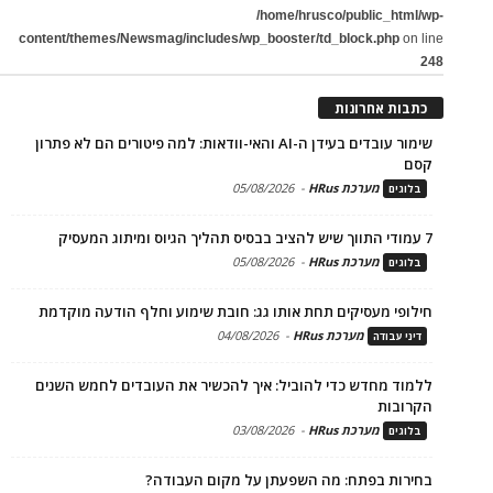
/home/hrusco/public_html/wp-
content/themes/Newsmag/includes/wp_booster/td_block.php
on line
248
כתבות אחרונות
שימור עובדים בעידן ה-AI והאי-וודאות: למה פיטורים הם לא פתרון
קסם
מערכת HRus
-
05/08/2026
בלוגים
7 עמודי התווך שיש להציב בבסיס תהליך הגיוס ומיתוג המעסיק
מערכת HRus
-
05/08/2026
בלוגים
חילופי מעסיקים תחת אותו גג: חובת שימוע וחלף הודעה מוקדמת
מערכת HRus
-
04/08/2026
דיני עבודה
ללמוד מחדש כדי להוביל: איך להכשיר את העובדים לחמש השנים
הקרובות
מערכת HRus
-
03/08/2026
בלוגים
בחירות בפתח: מה השפעתן על מקום העבודה?