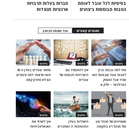
בסיסיות לכל עובד לעומת
חברות בעלות תרבויות
הטבות מבוססות ביצועים
ארגוניות מנוגדות
מאמרים קשורים
עוד מאותו הכותב
בלוגים
בלוגים
בלוגים
מתי למה ובכמה צריך
איך להתמודד עם
שימור עובדים בעידן ה-AI
לפצות עובד שבפועל הוא
היעדרויות תכופות של
והאי-וודאות: למה פיטורים
שכיר אבל הועסק
עובדים
הם לא פתרון קסם
כפרילנסר – חלק א
בלוגים
בלוגים
בלוגים
מאפיינים של מנהל טוב
הישרדות בעידן
איך לשרוד את
מול מנהל רע בתקופה
התהפוכות: 3 האתגרים
האנאלפביתיוּת