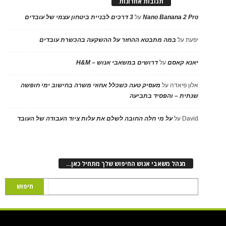
תגובות אחרונות
Nano Banana 2 Pro
על
3 דרכים לבניית ביטחון עצמי של עובדים
יפעת
על
במה מתבטא ההחזר על ההשקעה בהכשרת עובדים
יאנא קאסם
על
דרושים במשאבי אנוש – H&M
אלון פיאדה
על
מעסיק טעה כשכלל אחוזי משרה בחישוב ימי חופשה
שנתית – והפסיד בתביעה
David
על
על מי חלה החובה לשלם את עלות ציוד העבודה של העובד
מנהל משאבי אנוש החיפוש שלך מתחיל כאן…