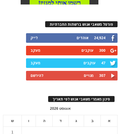
פורטל משאבי אנוש ברשתות החברתיות
24,924
אוהדים
לייק
300
עוקבים
מעקב
47
עוקבים
מעקב
307
מנויים
להירשם
סינון מאמרי משאבי אנוש לפי תאריך
אוגוסט 2026
א
ב
ג
ד
ה
ו
ש
1