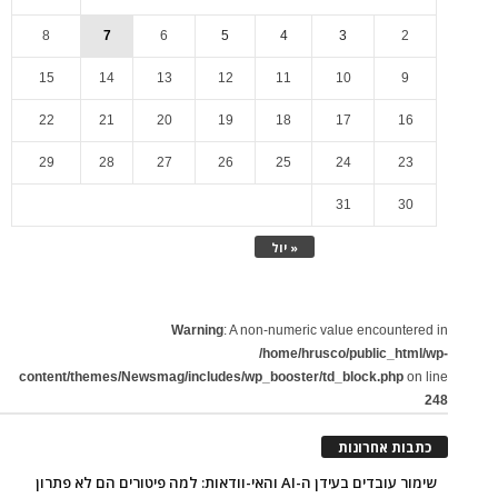
8
7
6
5
4
3
2
15
14
13
12
11
10
9
22
21
20
19
18
17
16
29
28
27
26
25
24
23
31
30
« יול
Warning
: A non-numeric value encountered in
/home/hrusco/public_html/wp-
content/themes/Newsmag/includes/wp_booster/td_block.php
on line
248
כתבות אחרונות
שימור עובדים בעידן ה-AI והאי-וודאות: למה פיטורים הם לא פתרון