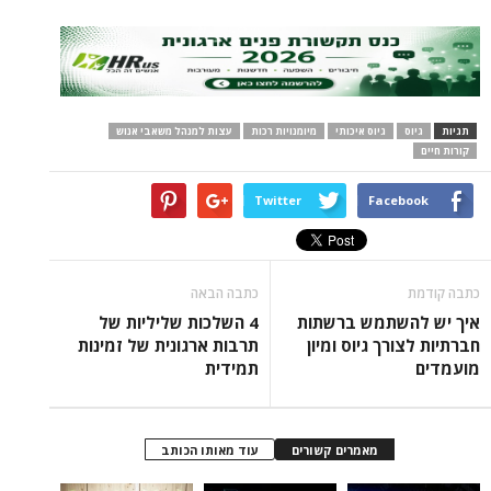
תגיות
גיוס
גיוס איכותי
מיומנויות רכות
עצות למנהל משאבי אנוש
קורות חיים
Twitter
Facebook
כתבה קודמת
כתבה הבאה
איך יש להשתמש ברשתות
4 השלכות שליליות של
חברתיות לצורך גיוס ומיון
תרבות ארגונית של זמינות
מועמדים
תמידית
מאמרים קשורים
עוד מאותו הכותב