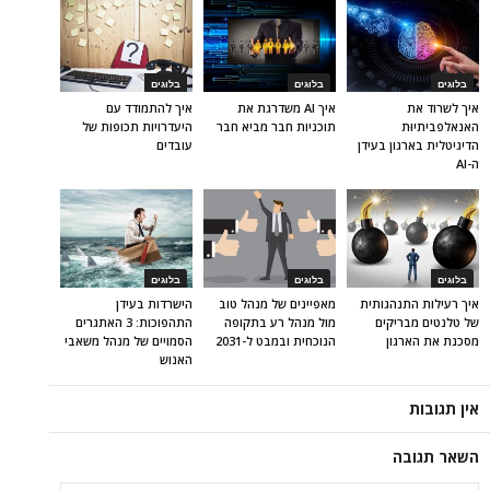
בלוגים
בלוגים
בלוגים
איך לשרוד את
איך AI משדרגת את
איך להתמודד עם
האנאלפביתיוּת
תוכניות חבר מביא חבר
היעדרויות תכופות של
הדיגיטלית בארגון בעידן
עובדים
ה-AI
בלוגים
בלוגים
בלוגים
איך רעילות התנהגותית
מאפיינים של מנהל טוב
הישרדות בעידן
של טלנטים מבריקים
מול מנהל רע בתקופה
התהפוכות: 3 האתגרים
מסכנת את הארגון
הנוכחית ובמבט ל-2031
הסמויים של מנהל משאבי
האנוש
אין תגובות
השאר תגובה