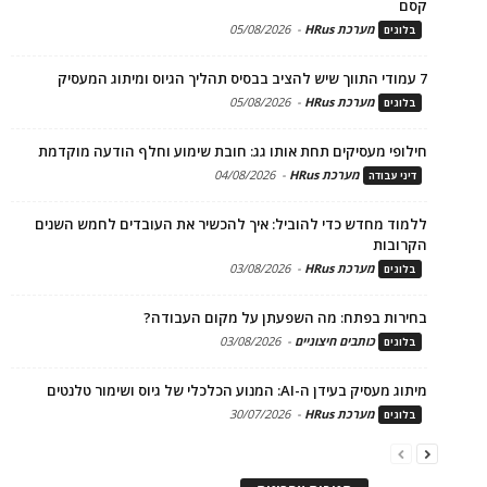
קסם
מערכת HRus
-
05/08/2026
בלוגים
7 עמודי התווך שיש להציב בבסיס תהליך הגיוס ומיתוג המעסיק
מערכת HRus
-
05/08/2026
בלוגים
חילופי מעסיקים תחת אותו גג: חובת שימוע וחלף הודעה מוקדמת
מערכת HRus
-
04/08/2026
דיני עבודה
ללמוד מחדש כדי להוביל: איך להכשיר את העובדים לחמש השנים
הקרובות
מערכת HRus
-
03/08/2026
בלוגים
בחירות בפתח: מה השפעתן על מקום העבודה?
כותבים חיצוניים
-
03/08/2026
בלוגים
מיתוג מעסיק בעידן ה-AI: המנוע הכלכלי של גיוס ושימור טלנטים
מערכת HRus
-
30/07/2026
בלוגים