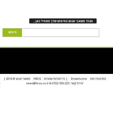
נהל משאבי אנוש החיפוש שלך מתחיל כאן…
שת
Dreamzone
| כל הזכויות שמורות
HRUS
משאבי אנוש © 2016 |
יצירת קשר: 0722-555-225 או news@hrus.co.il