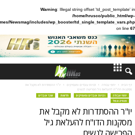
Warning
: Illegal string offset 'td_pos
/home/hrusco/publ
content/themes/Newsmag/includes/wp_booster/td_single_templa
חדשות
 עבודה
זכויות עובדים ומעסיקים
יו"ר ההסתדרות לא מקבל את
העלאת גיל הפרישה לנשים
דעות
זכויות עובדים ומעסיקים
חדשות
שכר עובדים
הסתדרות לא מקבל את
ברנז'ה
 הדו"ח להעלאת גיל
מאמרים
 לנשים