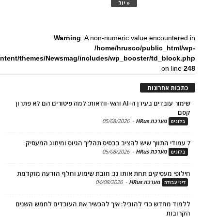
« יול
Warning
: A non-numeric value encounte
/home/hrusco/public_htm
content/themes/Newsmag/includes/wp_booster/td_bloc
on li
ת אחרונות
שימור עובדים בעידן ה-AI והאי-וודאות: למה פיטורים הם לא פתרון
מערכת HRus
-
05/08/2026
ים
מערכת HRus
-
05/08/2026
ים
פי מעסיקים תחת אותו גג: חובת שימוע וחלף הודעה מוקדמת
מערכת HRus
-
04/08/2026
 עבודה
ד מחדש כדי להוביל: איך להכשיר את העובדים לחמש השנים
בות