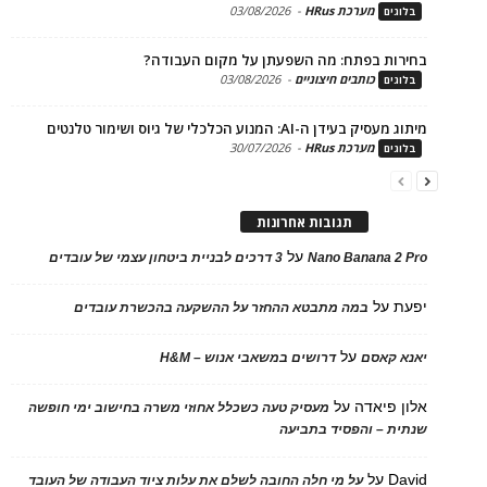
מערכת HRus
-
03/08/2026
ים
ות בפתח: מה השפעתן על מקום העבודה?
כותבים חיצוניים
-
03/08/2026
ים
בעידן ה-AI: המנוע הכלכלי של גיוס ושימור טלנטים
מערכת HRus
-
30/07/2026
ים
תגובות אחרונות
על
Nano Banana 2
3 דרכים לבניית ביטחון עצמי של עובדים
על
במה מתבטא ההחזר על ההשקעה בהכשרת עובדים
על
 קאסם
דרושים במשאבי אנוש – H&M
 פיאדה
על
מעסיק טעה כשכלל אחוזי משרה בחישוב ימי חופשה
ת – והפסיד בתביעה
D
על
על מי חלה החובה לשלם את עלות ציוד העבודה של העובד