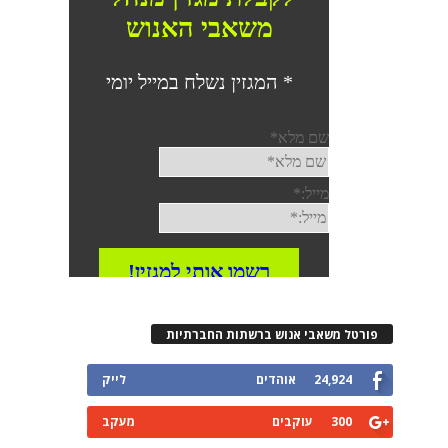
רטל משאבי אנוש ברשתות החברתיות
24,924
אוהדים
לייק
300
עוקבים
מעקב