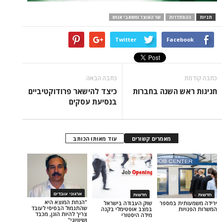
דרות
שר האוצר ומשאבי אנוש
Twitter
Face
כתבה הבאה
 השנה בחברות
כיצד להישאר פרודוקטיביים
בנסיעת עסקים
מאמרים קשורים
עוד מאותו הכותב
ארגוני עובדים
חדשות
"הנחת המוצא היא
ת במספר
שוק העבודה בישראל
שהתגמול הבסיסי לעובד
ת
במצב אופטימלי בקנה
צריך להיות הוגן, מכבד
מידה היסטורי
ושיוויוני"