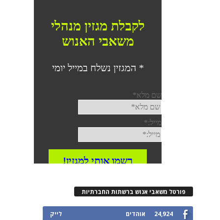
רטל משאבי אנוש ברשתות החברתיות
24,924
אוהדים
לייק