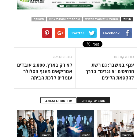
י אנוש משרד התמ"ת
שר התמ"ת ומשאבי אנוש
תעסוקה
Twitter
Face
כתבה הבאה
: גם רשת
לא רק בארץ, 2,800 עובדים
הרהיטים "5 נגרים" בדרך
אמריקאים מענף הסלולר
יכים
עומדים ללכת הביתה
מאמרים קשורים
עוד מאותו הכותב
בלוגים
חדשות