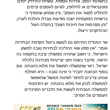
ס, וגזירות נוספות, עשויות להרחיק יזמים
ם או לחילופין, לגרום לעסקים קיימים
גור את העסק", ציין שמחון שהוסיף כי
קומיות ישנה מודעות גוברת והולכת לעניין,
מות את חיוניות הצורך בהקלת העול
וייעולו.
התייחס גם לנושא ביטול הקדמת הבחירות
ן ספק שאי ההליכה לבחירות טובה למשק
כי חשוב שתהיה ממשלה יציבה בתקופה כה
ובר בשנה וחצי קריטיות מבחינת כלכלת
וי שממשלה תמשול את מלוא כהונתה. אם
נה יתברר כי אינה טובה – היא תוחלף.
יכים לחתור לשיטת ממשל שתאפשר
הן את מלוא כהונתה. יש הזדמנות
וכחית לעשות את הדברים המרכזיים
ל הפרק".