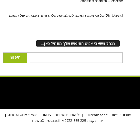
ת – והפסיד בתביעה
D
על
על מי חלה החובה לשלם את עלות ציוד העבודה של העובד
נהל משאבי אנוש החיפוש שלך מתחיל כאן…
שת
Dreamzone
| כל הזכויות שמורות
HRUS
משאבי אנוש © 2016 |
יצירת קשר: 0722-555-225 או news@hrus.co.il