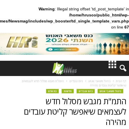
Warning
: Illegal string offset 'td_pos
/home/hrusco/publ
content/themes/Newsmag/includes/wp_booster/td_single_templa
חדשות
ל משאבי אנוש
גיוס עובדים
התמ"ת מגבש מסלול חדש לעצמאים
ובדים מהירה
דעות
אנוש
גיוס עובדים
חדשות
כח אדם
מגבש מסלול חדש
ברנז'ה
ם שיאפשר קליטת עובדים
מאמרים