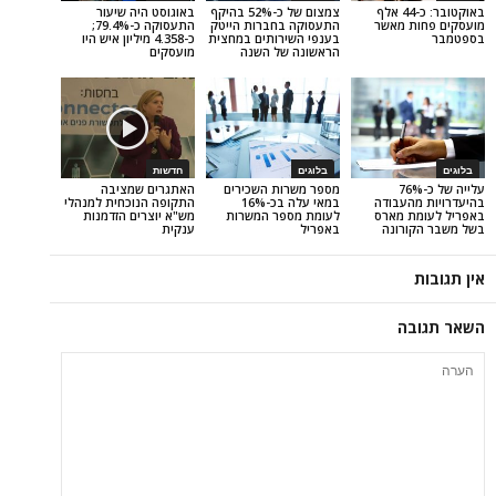
באוקטובר: כ-44 אלף
צמצום של כ-52% בהיקף
באוגוסט היה שיעור
 מאשר
התעסוקה בחברות הייטק
התעסוקה כ-79.4%;
בענפי השירותים במחצית
כ-4.358 מיליון איש היו
הראשונה של השנה
מועסקים
בלוגים
חדשות
כ-76%
מספר משרות השכירים
האתגרים שמציבה
עבודה
במאי עלה בכ-16%
התקופה הנוכחית למנהלי
 מארס
לעומת מספר המשרות
מש"א יוצרים הזדמנות
ונה
באפריל
ענקית
ה