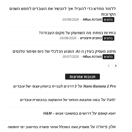
ד מחדש כדי להוביל: איך להכשיר את העובדים לחמש השנים
בות
מערכת HRus
-
03/08/2026
ים
ות בפתח: מה השפעתן על מקום העבודה?
כותבים חיצוניים
-
03/08/2026
ים
בעידן ה-AI: המנוע הכלכלי של גיוס ושימור טלנטים
מערכת HRus
-
30/07/2026
ים
תגובות אחרונות
על
Nano Banana 2
3 דרכים לבניית ביטחון עצמי של עובדים
על
במה מתבטא ההחזר על ההשקעה בהכשרת עובדים
על
 קאסם
דרושים במשאבי אנוש – H&M
 פיאדה
על
מעסיק טעה כשכלל אחוזי משרה בחישוב ימי חופשה