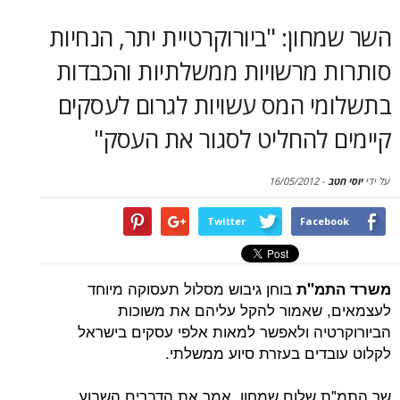
סקירות
ון: "ביורוקרטיית יתר, הנחיות
דף הבית
 מרשויות ממשלתיות והכבדות
י המס עשויות לגרום לעסקים
 להחליט לסגור את העסק"
16/05/2012
-
Twitter
Face
בוחן גיבוש מסלול תעסוקה מיוחד
מ"ת
שאמור להקל עליהם את משוכות
יה ולאפשר למאות אלפי עסקים בישראל
דים בעזרת סיוע ממשלתי.
 שלום שמחון, אמר את הדברים השבוע