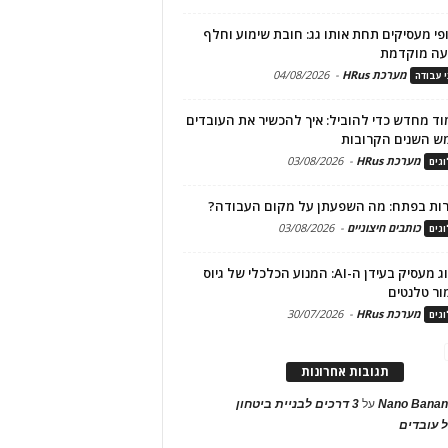
פי מעסיקים תחת אותו גג: חובת שימוע וחלף
עה מוקדמת
מערכת HRus
-
04/08/2026
י עבודה
ד מחדש כדי להוביל: איך להכשיר את העובדים
ש השנים הקרובות
מערכת HRus
-
03/08/2026
גים
ות בפתח: מה השפעתן על מקום העבודה?
כותבים חיצוניים
-
03/08/2026
גים
מיתוג מעסיק בעידן ה-AI: המנוע הכלכלי של גיוס
ור טלנטים
מערכת HRus
-
30/07/2026
גים
תגובות אחרונות
Nano Banan
על
3 דרכים לבניית ביטחון
 עובדים