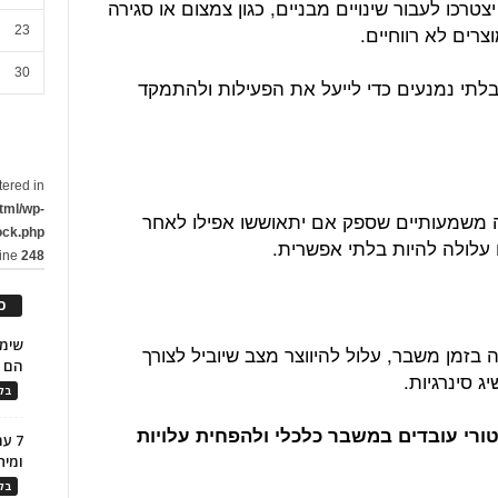
רכו לעבור שינויים מבניים, כגון צמצום או סגירה
רים לא רווחיים.
23
30
בלתי נמנעים כדי לייעל את הפעילות ולהתמקד
tered in
tml/wp-
משמעותיים שספק אם יתאוששו אפילו לאחר
ock.php
 עלולה להיות בלתי אפשרית.
line
248
כ
בזמן משבר, עלול להיווצר מצב שיוביל לצורך
הם ל
ג סינרגיות.
בלו
ולהפחית עלויות
7 ע
ומית
בלו