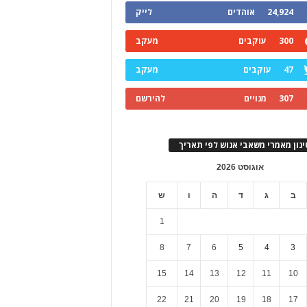
24,924
אוהדים
לייק
300
עוקבים
מעקב
47
עוקבים
מעקב
307
מנויים
להירשם
ינון מאמרי משאבי אנוש לפי תאריך
אוגוסט 2026
ב
ג
ד
ה
ו
ש
1
8
7
6
5
4
3
15
14
13
12
11
10
22
21
20
19
18
17