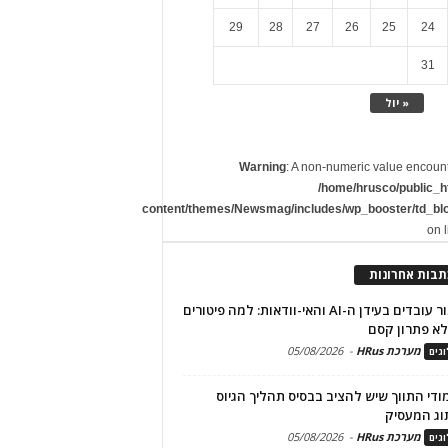
29
28
27
26
25
24
31
« יול
Warning
: A non-numeric value encoun
/home/hrusco/public_h
content/themes/Newsmag/includes/wp_booster/td_bl
on 
תבות אחרונות
שימור עובדים בעידן ה-AI והאי-וודאות: למה פיטורים
א פתרון קסם
מערכת HRus
-
05/08/2026
גים
מודי התווך שיש להציב בבסיס תהליך הגיוס
וג המעסיק
מערכת HRus
-
05/08/2026
גים