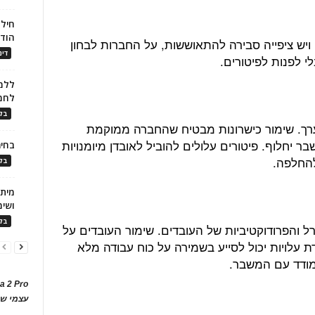
חילו
הוד
ויש ציפייה סבירה להתאוששות, על החברות לבחון
דינ
י לפנות לפיטורים.
ללמו
לחמ
בלו
 ערך. שימור כישרונות מבטיח שהחברה ממוקמת
חלוף. פיטורים עלולים להוביל לאובדן מיומנויות
בחיר
להחלפה.
בלו
ושימ
בלו
ל והפרודוקטיביות של העובדים. שימור העובדים על
ת עלויות יכול לסייע בשמירה על כוח עבודה מלא
תמודד עם המשבר.
a 2 Pro
עצמי של