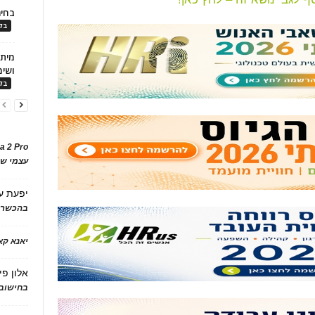
בחיר
בלו
ושימ
בלו
a 2 Pro
עצמי של
יפעת
ע
בהכשרת
יאנא ק
אלון פי
בחישוב 