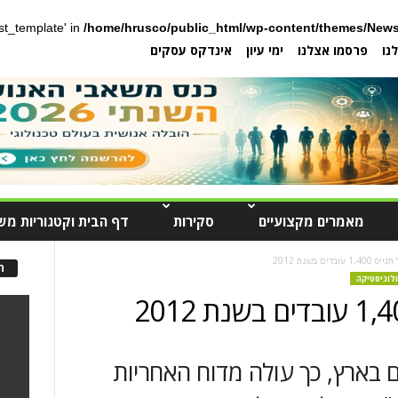
post_template' in
/home/hrusco/public_html/wp-content/themes/News
נו
פרסמו אצלנו
ימי עיון
אינדקס עסקים
מאמרים מקצועיים
סקירות
דף הבית וקטגוריות מש
בדים בשנת 2012
ה
ולוגיסטיקה
ו ל-8,100 עובדים בארץ, כך עולה מדוח האחריות