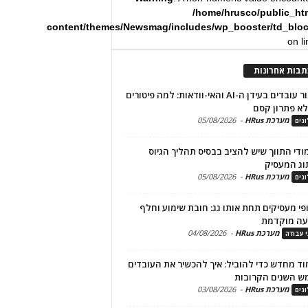
/home/hrusco/public_ht
content/themes/Newsmag/includes/wp_booster/td_blo
on l
תבות אחרונות
שימור עובדים בעידן ה-AI והאי-וודאות: למה פיטורים
א פתרון קסם
מערכת HRus
-
05/08/2026
גים
מודי התווך שיש להציב בבסיס תהליך הגיוס
וג המעסיק
מערכת HRus
-
05/08/2026
גים
פי מעסיקים תחת אותו גג: חובת שימוע וחלף
עה מוקדמת
מערכת HRus
-
04/08/2026
י עבודה
ד מחדש כדי להוביל: איך להכשיר את העובדים
ש השנים הקרובות
מערכת HRus
-
03/08/2026
גים