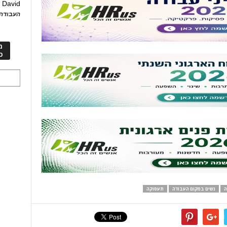
David
ע
העבודה 
מ
כ
ה
נשים במקום העבודה
תעסוקה