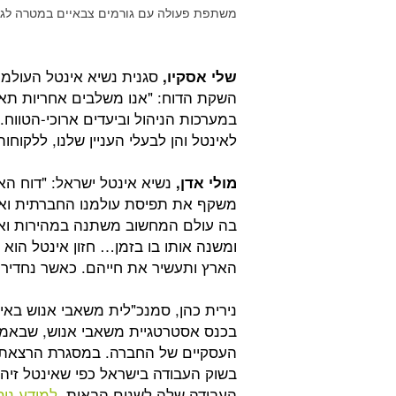
משתפת פעולה עם גורמים צבאיים במטרה לגייס
סגנית נשיא אינטל העולמ
שלי אסקיו,
השקת הדוח: "אנו משלבים אחריות תאג
במערכות הניהול וביעדים ארוכי-הטווח.
לאינטל והן לבעלי העניין שלנו, ללקוחות
נשיא אינטל ישראל: "דוח ה
מולי אדן,
משקף את תפיסת עולמנו החברתית ואת 
בה עולם המחשוב משתנה במהירות ואי
ומשנה אותו בו בזמן… חזון אינטל הוא
הארץ ותעשיר את חייהם. כאשר נחדיר א
נירית כהן, סמנכ"לית משאבי אנוש באי
בכנס אסטרטגיית משאבי אנוש, שבאמצ
העסקיים של החברה. במסגרת הרצאתה 
בשוק העבודה בישראל כפי שאינטל זי
העבודה שלה לשנים הבאות.
למידע נוס