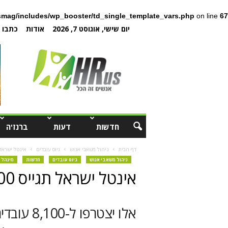
mag/includes/wp_booster/td_single_template_vars.php
on line
67
יום שישי, אוגוסט 7, 2026
אודות
כתבו ל
חדשות
דעות
ברנז'ה
דף הבית
ניהול משאבי אנוש
גיוס עובדים
אינטל ישראל תגייס 1,400 עו
ניהול משאבי אנוש
גיוס עובדים
חדשות
מינהל 
אינטל ישראל תגייס 1,400 עובדים בשנת 2012
אלו יצטרפ