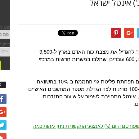
) אינטל ישראל
אינטל עומדת לקלוט 1,400 עובדים ובכך להגדיל את מצבת כוח האדם בארץ ל-9,500
600 עובדים ישתלבו במשרות חדשות במרכזי
,
יעדי אינטל העולמית לשנת 2012 כוללים הפחתת פליטת גזי החממה ב-10% בהשוואה
פ
ל-2010 והרחבת תכניות החינוך שלה ל-100 מדינות לצד הגדלת מספר המחשבים האישיים
ן מחשבים עד 2014. כמו כן, אינטל מתחייבת לשמור על שיעור התנדבות
פורסם היום (ג') לאמצעי התקשורת ניתן לזהות כמה