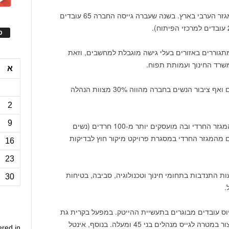
אינטל הנה המעסיק הפרטי הגדול ביותר במגזר הערבי בארץ. בשנה שעברה גייסה החברה 65 עובדים
ס
וזאת
משרד
החינוך ועמותת תפוח.
א
22% מכלל העובדים באינטל ישראל הן נשים ואף ציבור הנשים בחברה מהווה 30% מצוות הנהלה
2
9
אינטל הינה מעסיק דומיננטי של עובדים מהמגזר החרדי ובה מועסקים יותר מ-100 חרדים (נשים
ם מהמגזר החרדי במסגרת פרויקט מיקור חוץ לבדיקות
16
23
שעברה נתרמו למעלה מ-41,000 שעות התנדבות בתחומי חינוך וטכנולוגיה, סביבה, בטיחות
30
וס עובדים מבוגרים בתעשיית ההייטק. במפעל בקרית גת
הורץ קמפיין לגיוס מנהלי קבוצות למחלקת הייצור במטרה לגייס מנהלים בני 45 ומעלה. בנוסף, אינטל
ered in