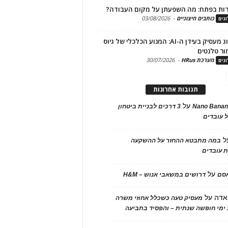
ות בפתח: מה השפעתן על מקום העבודה?
כותבים חיצוניים
-
03/08/2026
גים
מיתוג מעסיק בעידן ה-AI: המנוע הכלכלי של גיוס
ור טלנטים
מערכת HRus
-
30/07/2026
גים
תגובות אחרונות
על
Nano Banan
3 דרכים לבניית ביטחון
 עובדים
ל
במה מתבטא ההחזר על ההשקעה
 עובדים
על
אסם
דרושים במשאבי אנוש – H&M
אדה
על
מעסיק טעה כשכלל אחוזי משרה
ימי חופשה שנתית – והפסיד בתביעה