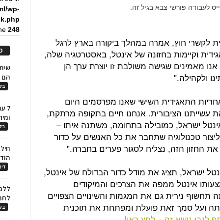
 לעבודה פורשי צבא בגיל זה.
ml/wp-
ck.php
ine
248
ית לקשרי חוץ, אמרה במהלך ביקורה בארץ לרגל
כ
ידית וקיימות בחזונה של אינטל, באסטרטגיה שלה,
 אנו מאמינים שגישה משולבת זו יוצרת ערך הן
ינו ולקהילה."
הם ל
בלו
אחריות התאגידית השישי שאנו מפרסמים היום
7 ע
עשייתנו הציבורית. אנחנו חיים בתקופה מרתקת,
ומית
נטל ישראל, כמובילה בתחומה, משתנה איתו –
בלו
 ליצור טכנולוגיה שתחבר את כל האנשים על כדור
ת החזון הזה, נצליח לסגור פערים בחברה."
חילו
הוד
דינ
נטל ישראל, תציג את מודל כדור הבדולח של אינטל,
עותו אינטל ממפה את הצרכים והמיקודים
ללמו
תחשוף נירית גם את המגמות והשינויים הצפויים
לחמ
התה ועל סמך זאת פועלת ומפתחת את תוכנית
בלו
ף לגבי נושא זה – לחץ כאן!