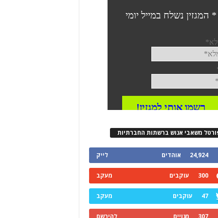
ורטל משאבי אנוש ברשתות החברתיות
24,924
אוהדים
לייק
300
עוקבים
מעקב
47
עוקבים
מעקב
307
מנויים
להירשם