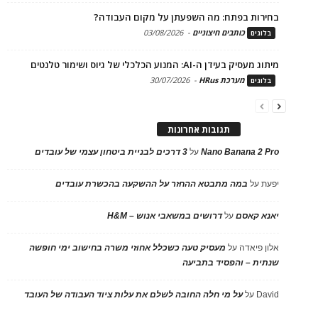
בחירות בפתח: מה השפעתן על מקום העבודה?
כותבים חיצוניים
-
03/08/2026
בלוגים
מיתוג מעסיק בעידן ה-AI: המנוע הכלכלי של גיוס ושימור טלנטים
מערכת HRus
-
30/07/2026
בלוגים
תגובות אחרונות
Nano Banana 2 Pro
על
3 דרכים לבניית ביטחון עצמי של עובדים
יפעת
על
במה מתבטא ההחזר על ההשקעה בהכשרת עובדים
יאנא קאסם
על
דרושים במשאבי אנוש – H&M
אלון פיאדה
על
מעסיק טעה כשכלל אחוזי משרה בחישוב ימי חופשה
שנתית – והפסיד בתביעה
David
על
על מי חלה החובה לשלם את עלות ציוד העבודה של העובד