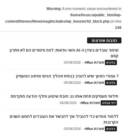
Warning
: A non-numeric value encountered in
/home/hrusco/public_html/wp-
content/themes/Newsmag/includes/wp_booster/td_block.php
on line
248
כתבות אחרונות
שימור עובדים בעידן ה-AI והאי-וודאות: למה פיטורים הם לא פתרון
קסם
מערכת HRus
-
05/08/2026
בלוגים
7 עמודי התווך שיש להציב בבסיס תהליך הגיוס ומיתוג המעסיק
מערכת HRus
-
05/08/2026
בלוגים
חילופי מעסיקים תחת אותו גג: חובת שימוע וחלף הודעה מוקדמת
מערכת HRus
-
04/08/2026
דיני עבודה
ללמוד מחדש כדי להוביל: איך להכשיר את העובדים לחמש השנים
הקרובות
מערכת HRus
-
03/08/2026
בלוגים