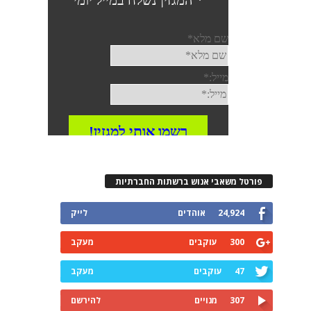
פורטל משאבי אנוש ברשתות החברתיות
24,924
אוהדים
לייק
300
עוקבים
מעקב
47
עוקבים
מעקב
307
מנויים
להירשם