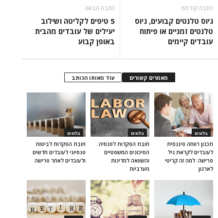
כתבה קודמת
כתבה הבאה
גיוס טלנטים קבועים, גיוס
5 טיפים לקליטה ושילוב
טלנטים זמניים או פיתוח
יעילים של עובדים מהבית
עובדים קיימים
באופן קבוע
מאמרים קשורים
עוד מאותו הכותב
בלוגים
בלוגים
בלוגים
תכנון רווחה פיננסית
חובת הפקדות לפנסיה:
חובת הפקדות לביטוח
לעובדים לקראת גיל
הסיכונים המשפטיים
פנסיוני לעובדים חדשים
פרישה: למה זה קריטי
והשוואה למדינות
ולעובדים לאחר פרישה
לארגון
מערביות