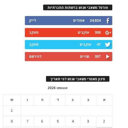
פורטל משאבי אנוש ברשתות החברתיות
24,924
אוהדים
לייק
300
עוקבים
מעקב
47
עוקבים
מעקב
307
מנויים
להירשם
סינון מאמרי משאבי אנוש לפי תאריך
אוגוסט 2026
א
ב
ג
ד
ה
ו
ש
1
8
7
6
5
4
3
2