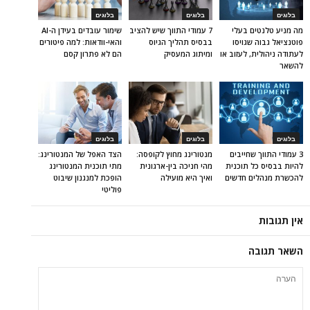
בלוגים
בלוגים
בלוגים
מה מניע טלנטים בעלי
7 עמודי התווך שיש להציב
שימור עובדים בעידן ה-AI
פוטנציאל גבוה שגויסו
בבסיס תהליך הגיוס
והאי-וודאות: למה פיטורים
לעתודה ניהולית, לעזוב או
ומיתוג המעסיק
הם לא פתרון קסם
להשאר
בלוגים
בלוגים
בלוגים
3 עמודי התווך שחייבים
מנטורינג מחוץ לקופסה:
הצד האפל של המנטורינג:
להיות בבסיס כל תוכנית
מהי חניכה בין-ארגונית
מתי תוכנית המנטורינג
להכשרת מנהלים חדשים
ואיך היא מועילה
הופכת למנגנון שיבוט
פוליטי
אין תגובות
השאר תגובה