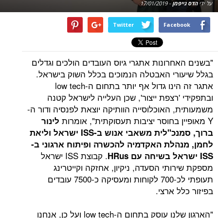
על ידי
הדס גייפמן
-
17/01/2019
Twitter
Facebook
"בשנים האחרונות אתגרי גיוס העובדים הולכים וגדלים
בגלל שיעורי האבטלה הנמוכים בכלל השוק בישראל.
אתגר זה הינו גדול אף יותר בתחום ה-low tech
ובתפקידי 'רצפת ייצור', שכן העלייה לישראל קטנה
משמעותית, האוכלוסייה הוותיקה יוצאת לפנסיה ודור ה-
Y מאופיין בחוסר יציבות תעסוקתית", אומרות
לינור
ברוך, סמנכ"לית משאבי אנוש ב-
ISS
ישראל וליאת
לחמן, מנהלת האקדמיה להכשרה ופיתוח ארגוני ב-
. קבוצת ISS ישראל
ISS
ישראל
בשיחה עם
HRus
מספקת שירותי הסעדה, ניקיון, אחזקה וקייטרינג
תעופתי לכ-700 לקוחות ומעסיקה כ-7500 עובדים
בפיזור כלל ארצי.
"הארגון שלנו עוסק בתחום ה-low tech ועל כן, אנחנו