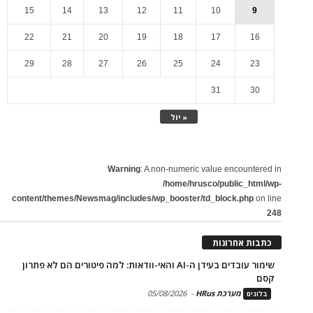
15
14
13
12
11
10
9
22
21
20
19
18
17
16
29
28
27
26
25
24
23
31
30
« יול
Warning
: A non-numeric value encountered in
/home/hrusco/public_html/wp-
content/themes/Newsmag/includes/wp_booster/td_block.php
on line
248
כתבות אחרונות
שימור עובדים בעידן ה-AI והאי-וודאות: למה פיטורים הם לא פתרון
קסם
מערכת HRus
-
05/08/2026
בלוגים