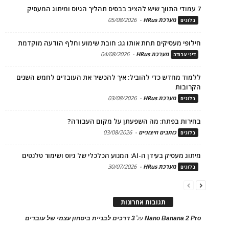
7 עמודי התווך שיש להציב בבסיס תהליך הגיוס ומיתוג המעסיק
מערכת HRus
-
05/08/2026
בלוגים
חילופי מעסיקים תחת אותו גג: חובת שימוע וחלף הודעה מוקדמת
מערכת HRus
-
04/08/2026
דיני עבודה
ללמוד מחדש כדי להוביל: איך להכשיר את העובדים לחמש השנים
הקרובות
מערכת HRus
-
03/08/2026
בלוגים
בחירות בפתח: מה השפעתן על מקום העבודה?
כותבים חיצוניים
-
03/08/2026
בלוגים
מיתוג מעסיק בעידן ה-AI: המנוע הכלכלי של גיוס ושימור טלנטים
מערכת HRus
-
30/07/2026
בלוגים
תגובות אחרונות
Nano Banana 2 Pro
על
3 דרכים לבניית ביטחון עצמי של עובדים