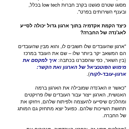
מסוגו שטרם פגשנו בקרב חברות low tech בכלל,
ובענף השירותים בפרט".
כיצד הקמת אקדמיה בתוך ארגון גדול יכולה לסייע
לאג'נדה של החברה?
"ארגון שהעובדים שלו חשובים לו, והוא מבין שהעובדים
הם המשאב יקר ביותר שלו – שם את העובד במרכז
(בין השאר, כפי שהסברנו בכתבה:
איך למקסם את
מימוש הפוטנציאל של הארגון ואת הקשר:
).
ארגון-עובד-לקוח
"כאשר זו האג'נדה שמובילה את הארגון ברמה
האנושית, הארגון ייצור עבור העובדים שלו פרויקטים
ומהלכים שיסייעו להעצמה ולפיתוח שלהם, ויחזקו את
תחושת השייכות שלהם. כפועל יוצא מתחזק גם המותג
של החברה.
"מהלכים מסוג זה, ובפרט האקדמיה, מגבירים את