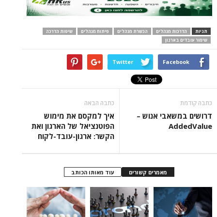
תגיות
הדרכות מנהלים
הכשרת מנהלים
פיתוח מנהלים
שיטות הדרכה
שימור עובדים בארגון
Twitter
Facebook
כתבה קודמת
כתבה הבאה
דרושים במשאבי אנוש –
איך למקסם את מימוש
AddedValue
הפוטנציאל של הארגון ואת
הקשר: ארגון-עובד-לקוח
מאמרים קשורים
עוד מאותו הכותב