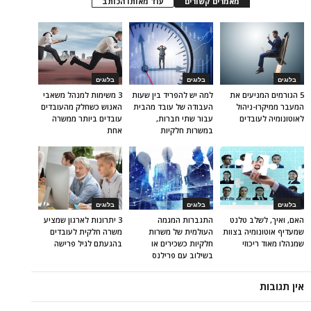
מאמרים קשורים
עוד מאותו הכותב
בלוגים
בלוגים
בלוגים
5 הגורמים המניעים את
למה יש להפריד בין שעות
3 משימות למנהל משאבי
המעבר ממיקרו-ניהול
העבודה של עובד מהבית
האנוש כשחלק מהעובדים
לאוטונומיה לעובדים
עבור שתי חברות,
עובדים ביותר ממשרה
במשרות חלקיות
אחת
בלוגים
בלוגים
בלוגים
האם, ואיך, לשלב טלנט
התגברות המגמה
3 יתרונות לארגון שמציע
שמעדיף אוטונומיה בצוות
העולמית של משרות
משרה חלקית לעובדים
שמנהלו מאוד ריכוזי
חלקיות כשכירים או
בהגעתם לגיל פרישה
בשילוב עם פרילנס
אין תגובות