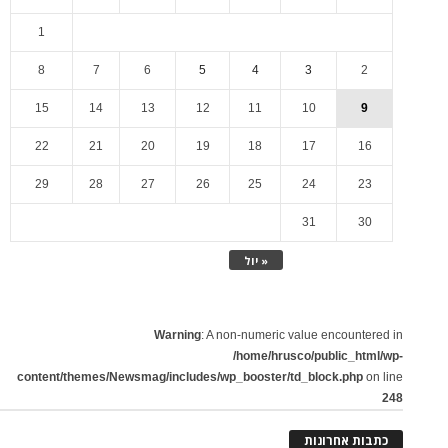
1
8
7
6
5
4
3
2
15
14
13
12
11
10
9
22
21
20
19
18
17
16
29
28
27
26
25
24
23
31
30
« יול
Warning
: A non-numeric value encountered in
/home/hrusco/public_html/wp-
content/themes/Newsmag/includes/wp_booster/td_block.php
on line
248
כתבות אחרונות