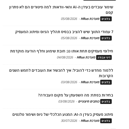
שימור עובדים בעידן ה-AI והאי-וודאות: למה פיטורים הם לא פתרון
קסם
מערכת HRus
-
05/08/2026
בלוגים
7 עמודי התווך שיש להציב בבסיס תהליך הגיוס ומיתוג המעסיק
מערכת HRus
-
05/08/2026
בלוגים
חילופי מעסיקים תחת אותו גג: חובת שימוע וחלף הודעה מוקדמת
מערכת HRus
-
04/08/2026
דיני עבודה
ללמוד מחדש כדי להוביל: איך להכשיר את העובדים לחמש השנים
הקרובות
מערכת HRus
-
03/08/2026
בלוגים
בחירות בפתח: מה השפעתן על מקום העבודה?
כותבים חיצוניים
-
03/08/2026
בלוגים
מיתוג מעסיק בעידן ה-AI: המנוע הכלכלי של גיוס ושימור טלנטים
מערכת HRus
-
30/07/2026
בלוגים