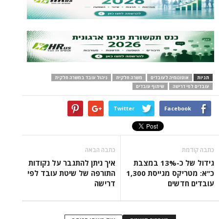
תגיות
אוטונומיה לעובדים
משרה חלקית
ניהול עובד במשרה חלקית
עובדים לפי דרישה
שיתוף עובדים
Twitter
Facebook
כתבה קודמת
כתבה הבאה
גידול של כ-13% במצבת
איך ניתן להתגבר על נקודות
כ"א: מטריקס מגייסת 1,300
התורפה של שיטת עובד לפי
עובדים חדשים
דרישה