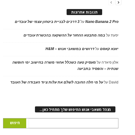
תגובות אחרונות
Nano Banana 2 Pro
על
3 דרכים לבניית ביטחון עצמי של עובדים
יפעת
על
במה מתבטא ההחזר על ההשקעה בהכשרת עובדים
יאנא קאסם
על
דרושים במשאבי אנוש – H&M
אלון פיאדה
על
מעסיק טעה כשכלל אחוזי משרה בחישוב ימי חופשה
שנתית – והפסיד בתביעה
David
על
על מי חלה החובה לשלם את עלות ציוד העבודה של העובד
מנהל משאבי אנוש החיפוש שלך מתחיל כאן…