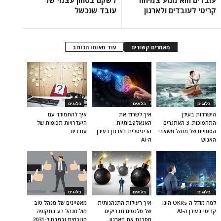
עובדים הוא מנוע צמיחה
לשקם בטחון עצמי של
קריטי לעובדים ולארגון
עובד שנכשל
מאמרים קשורים
עוד מאותו הכותב
בלוגים
בלוגים
בלוגים
הישרדות בעידן
איך לשרוד את
איך להתמודד עם
התהפוכות: 3 האתגרים
האנאלפביתיוּת
היעדרויות תכופות של
הסמויים של מנהל משאבי
הדיגיטלית בארגון בעידן
עובדים
האנוש
ה-AI
בלוגים
בלוגים
בלוגים
למה מודל ה-OKRs הינו
איך רעילות התנהגותית
מאפיינים של מנהל טוב
קריטי בעידן ה-AI
של טלנטים מבריקים
מול מנהל רע בתקופה
מסכנת את הארגון
הנוכחית ובמבט ל-2031