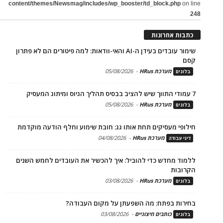
content/themes/Newsmag/includes/wp_booster/td_block.php
on line
248
כתבות אחרונות
שימור עובדים בעידן ה-AI והאי-וודאות: למה פיטורים הם לא פתרון
קסם
מערכת HRus
-
05/08/2026
בלוגים
7 עמודי התווך שיש להציב בבסיס תהליך הגיוס ומיתוג המעסיק
מערכת HRus
-
05/08/2026
בלוגים
חילופי מעסיקים תחת אותו גג: חובת שימוע וחלף הודעה מוקדמת
מערכת HRus
-
04/08/2026
דיני עבודה
ללמוד מחדש כדי להוביל: איך להכשיר את העובדים לחמש השנים
הקרובות
מערכת HRus
-
03/08/2026
בלוגים
בחירות בפתח: מה השפעתן על מקום העבודה?
כותבים חיצוניים
-
03/08/2026
בלוגים