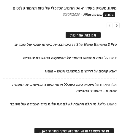
מיתוג מעסיק בעידן ה-AI: המנוע הכלכלי של גיוס ושימור טלנטים
מערכת HRus
-
30/07/2026
בלוגים
תגובות אחרונות
Nano Banana 2 Pro
על
3 דרכים לבניית ביטחון עצמי של עובדים
יפעת
על
במה מתבטא ההחזר על ההשקעה בהכשרת עובדים
יאנא קאסם
על
דרושים במשאבי אנוש – H&M
אלון פיאדה
על
מעסיק טעה כשכלל אחוזי משרה בחישוב ימי חופשה
שנתית – והפסיד בתביעה
David
על
על מי חלה החובה לשלם את עלות ציוד העבודה של העובד
מנהל משאבי אנוש החיפוש שלך מתחיל כאן…