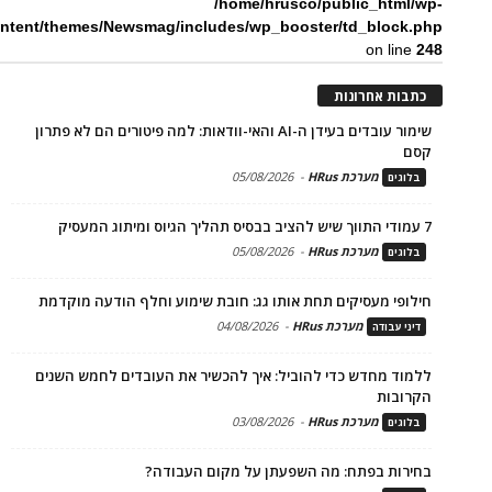
/home/hrusco/public_html/wp-
ntent/themes/Newsmag/includes/wp_booster/td_block.php
on line
248
כתבות אחרונות
שימור עובדים בעידן ה-AI והאי-וודאות: למה פיטורים הם לא פתרון
קסם
מערכת HRus
-
05/08/2026
בלוגים
7 עמודי התווך שיש להציב בבסיס תהליך הגיוס ומיתוג המעסיק
מערכת HRus
-
05/08/2026
בלוגים
חילופי מעסיקים תחת אותו גג: חובת שימוע וחלף הודעה מוקדמת
מערכת HRus
-
04/08/2026
דיני עבודה
ללמוד מחדש כדי להוביל: איך להכשיר את העובדים לחמש השנים
הקרובות
מערכת HRus
-
03/08/2026
בלוגים
בחירות בפתח: מה השפעתן על מקום העבודה?