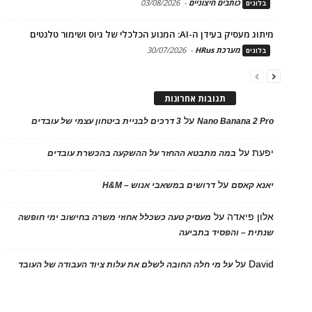
כותבים חיצוניים
-
03/08/2026
בלוגים
מיתוג מעסיק בעידן ה-AI: המנוע הכלכלי של גיוס ושימור טלנטים
מערכת HRus
-
30/07/2026
בלוגים
תגובות אחרונות
על
Nano Banana 2 Pro
3 דרכים לבניית ביטחון עצמי של עובדים
יפעת
על
במה מתבטא ההחזר על ההשקעה בהכשרת עובדים
על
יאנא קאסם
דרושים במשאבי אנוש – H&M
אלון פיאדה
על
מעסיק טעה כשכלל אחוזי משרה בחישוב ימי חופשה
שנתית – והפסיד בתביעה
David
על
על מי חלה החובה לשלם את עלות ציוד העבודה של העובד