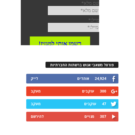
פורטל משאבי אנוש ברשתות החברתיות
24,924
אוהדים
לייק
300
עוקבים
מעקב
47
עוקבים
מעקב
307
מנויים
להירשם