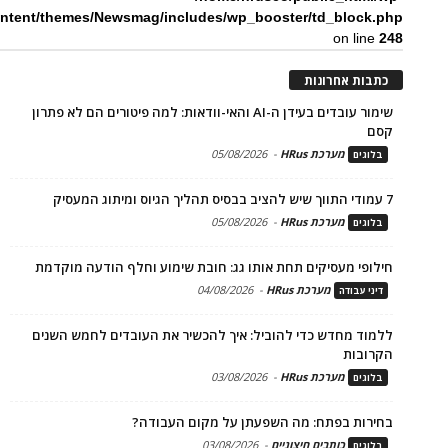
ntent/themes/Newsmag/includes/wp_booster/td_block.php
on line
248
כתבות אחרונות
שימור עובדים בעידן ה-AI והאי-וודאות: למה פיטורים הם לא פתרון
קסם
מערכת HRus
-
05/08/2026
בלוגים
7 עמודי התווך שיש להציב בבסיס תהליך הגיוס ומיתוג המעסיק
מערכת HRus
-
05/08/2026
בלוגים
חילופי מעסיקים תחת אותו גג: חובת שימוע וחלף הודעה מוקדמת
מערכת HRus
-
04/08/2026
דיני עבודה
ללמוד מחדש כדי להוביל: איך להכשיר את העובדים לחמש השנים
הקרובות
מערכת HRus
-
03/08/2026
בלוגים
בחירות בפתח: מה השפעתן על מקום העבודה?
כותבים חיצוניים
-
03/08/2026
בלוגים