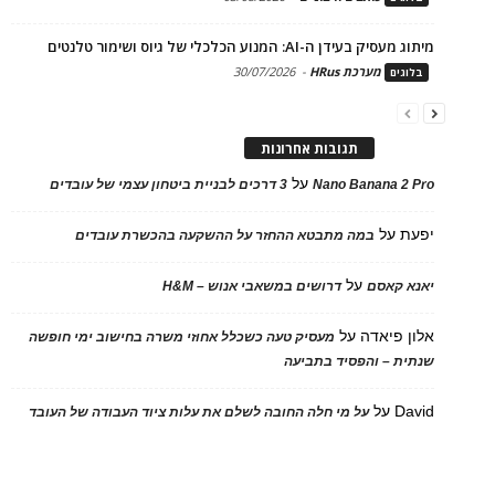
מיתוג מעסיק בעידן ה-AI: המנוע הכלכלי של גיוס ושימור טלנטים
מערכת HRus
-
30/07/2026
בלוגים
תגובות אחרונות
על
Nano Banana 2 Pro
3 דרכים לבניית ביטחון עצמי של עובדים
יפעת
על
במה מתבטא ההחזר על ההשקעה בהכשרת עובדים
על
יאנא קאסם
דרושים במשאבי אנוש – H&M
אלון פיאדה
על
מעסיק טעה כשכלל אחוזי משרה בחישוב ימי חופשה
שנתית – והפסיד בתביעה
David
על
על מי חלה החובה לשלם את עלות ציוד העבודה של העובד