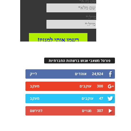
פורטל משאבי אנוש ברשתות החברתיות
24,924
אוהדים
לייק
300
עוקבים
מעקב
47
עוקבים
מעקב
307
מנויים
להירשם