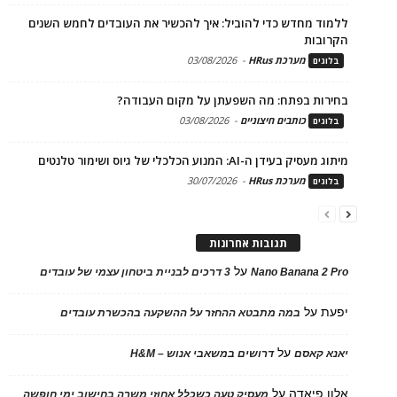
ללמוד מחדש כדי להוביל: איך להכשיר את העובדים לחמש השנים
הקרובות
מערכת HRus
-
03/08/2026
בלוגים
בחירות בפתח: מה השפעתן על מקום העבודה?
כותבים חיצוניים
-
03/08/2026
בלוגים
מיתוג מעסיק בעידן ה-AI: המנוע הכלכלי של גיוס ושימור טלנטים
מערכת HRus
-
30/07/2026
בלוגים
תגובות אחרונות
על
Nano Banana 2 Pro
3 דרכים לבניית ביטחון עצמי של עובדים
יפעת
על
במה מתבטא ההחזר על ההשקעה בהכשרת עובדים
על
יאנא קאסם
דרושים במשאבי אנוש – H&M
אלון פיאדה
על
מעסיק טעה כשכלל אחוזי משרה בחישוב ימי חופשה