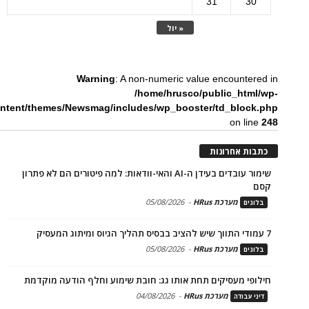
31
30
« יול
Warning
: A non-numeric value encountered in
/home/hrusco/public_html/wp-
ntent/themes/Newsmag/includes/wp_booster/td_block.php
on line
248
כתבות אחרונות
שימור עובדים בעידן ה-AI והאי-וודאות: למה פיטורים הם לא פתרון
קסם
מערכת HRus
-
05/08/2026
בלוגים
7 עמודי התווך שיש להציב בבסיס תהליך הגיוס ומיתוג המעסיק
מערכת HRus
-
05/08/2026
בלוגים
חילופי מעסיקים תחת אותו גג: חובת שימוע וחלף הודעה מוקדמת
מערכת HRus
-
04/08/2026
דיני עבודה