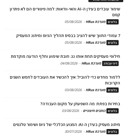
שימור עובדים בעידן ה-AI והאי-וודאות: למה פיטורים הם לא פתרון
קסם
מערכת HRus
-
05/08/2026
בלוגים
7 עמודי התווך שיש להציב בבסיס תהליך הגיוס ומיתוג המעסיק
מערכת HRus
-
05/08/2026
בלוגים
חילופי מעסיקים תחת אותו גג: חובת שימוע וחלף הודעה מוקדמת
מערכת HRus
-
04/08/2026
דיני עבודה
ללמוד מחדש כדי להוביל: איך להכשיר את העובדים לחמש השנים
הקרובות
מערכת HRus
-
03/08/2026
בלוגים
בחירות בפתח: מה השפעתן על מקום העבודה?
כותבים חיצוניים
-
03/08/2026
בלוגים
מיתוג מעסיק בעידן ה-AI: המנוע הכלכלי של גיוס ושימור טלנטים
מערכת HRus
-
30/07/2026
בלוגים