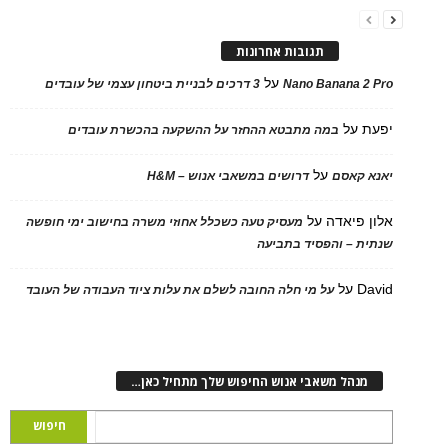
תגובות אחרונות
על
Nano Banana 2 Pro
3 דרכים לבניית ביטחון עצמי של עובדים
יפעת
על
במה מתבטא ההחזר על ההשקעה בהכשרת עובדים
על
יאנא קאסם
דרושים במשאבי אנוש – H&M
אלון פיאדה
על
מעסיק טעה כשכלל אחוזי משרה בחישוב ימי חופשה
שנתית – והפסיד בתביעה
David
על
על מי חלה החובה לשלם את עלות ציוד העבודה של העובד
מנהל משאבי אנוש החיפוש שלך מתחיל כאן…