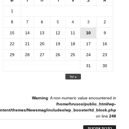
א
ב
ג
ד
ה
ו
ש
1
8
7
6
5
4
3
2
15
14
13
12
11
10
9
22
21
20
19
18
17
16
29
28
27
26
25
24
23
31
30
« יול
Warning
: A non-numeric value encountered in
/home/hrusco/public_html/wp-
ntent/themes/Newsmag/includes/wp_booster/td_block.php
on line
248
כתבות אחרונות