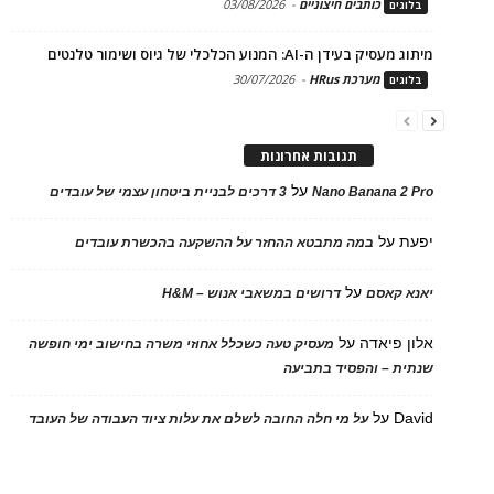
כותבים חיצוניים
-
03/08/2026
בלוגים
מיתוג מעסיק בעידן ה-AI: המנוע הכלכלי של גיוס ושימור טלנטים
מערכת HRus
-
30/07/2026
בלוגים
תגובות אחרונות
על
Nano Banana 2 Pro
3 דרכים לבניית ביטחון עצמי של עובדים
יפעת
על
במה מתבטא ההחזר על ההשקעה בהכשרת עובדים
על
יאנא קאסם
דרושים במשאבי אנוש – H&M
אלון פיאדה
על
מעסיק טעה כשכלל אחוזי משרה בחישוב ימי חופשה
שנתית – והפסיד בתביעה
David
על
על מי חלה החובה לשלם את עלות ציוד העבודה של העובד