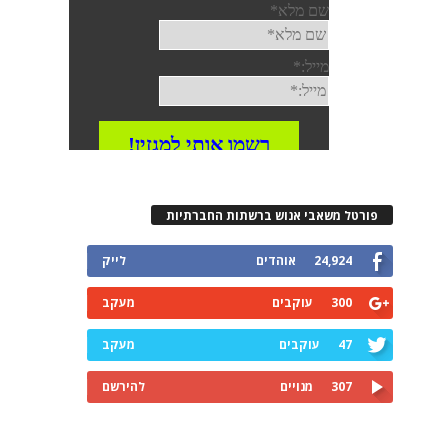
פורטל משאבי אנוש ברשתות החברתיות
24,924
אוהדים
לייק
300
עוקבים
מעקב
47
עוקבים
מעקב
307
מנויים
להירשם