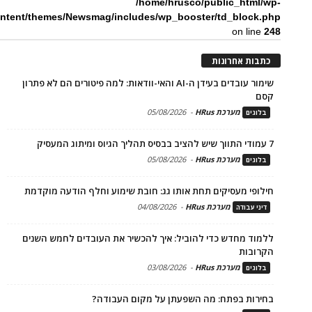
/home/hrusco/public_html/wp-
ntent/themes/Newsmag/includes/wp_booster/td_block.php
on line
248
כתבות אחרונות
שימור עובדים בעידן ה-AI והאי-וודאות: למה פיטורים הם לא פתרון
קסם
מערכת HRus
-
05/08/2026
בלוגים
7 עמודי התווך שיש להציב בבסיס תהליך הגיוס ומיתוג המעסיק
מערכת HRus
-
05/08/2026
בלוגים
חילופי מעסיקים תחת אותו גג: חובת שימוע וחלף הודעה מוקדמת
מערכת HRus
-
04/08/2026
דיני עבודה
ללמוד מחדש כדי להוביל: איך להכשיר את העובדים לחמש השנים
הקרובות
מערכת HRus
-
03/08/2026
בלוגים
בחירות בפתח: מה השפעתן על מקום העבודה?