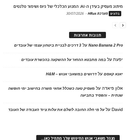
מיתוג מעסיק בעידן ה-AI: המנוע הכלכלי של גיוס ושימור טלנטים
מערכת HRus
-
30/07/2026
בלוגים
תגובות אחרונות
על
Nano Banana 2 Pro
3 דרכים לבניית ביטחון עצמי של עובדים
יפעת
על
במה מתבטא ההחזר על ההשקעה בהכשרת עובדים
על
יאנא קאסם
דרושים במשאבי אנוש – H&M
אלון פיאדה
על
מעסיק טעה כשכלל אחוזי משרה בחישוב ימי חופשה
שנתית – והפסיד בתביעה
David
על
על מי חלה החובה לשלם את עלות ציוד העבודה של העובד
מנהל משאבי אנוש החיפוש שלך מתחיל כאן…