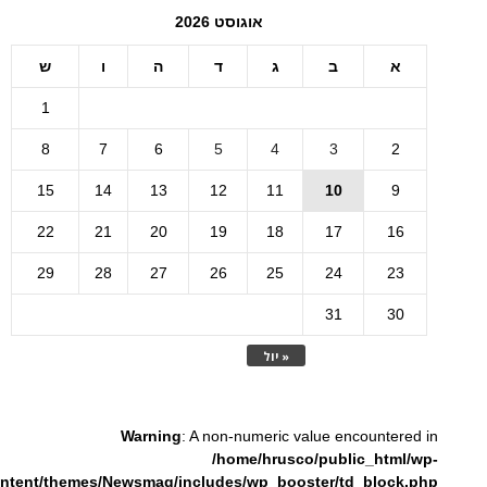
אוגוסט 2026
א
ב
ג
ד
ה
ו
ש
1
8
7
6
5
4
3
2
15
14
13
12
11
10
9
22
21
20
19
18
17
16
29
28
27
26
25
24
23
31
30
« יול
Warning
: A non-numeric value encountered in
/home/hrusco/public_html/wp-
ntent/themes/Newsmag/includes/wp_booster/td_block.php