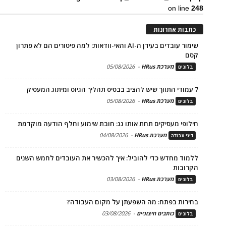
on line
248
כתבות אחרונות
שימור עובדים בעידן ה-AI והאי-וודאות: למה פיטורים הם לא פתרון
קסם
מערכת HRus
-
05/08/2026
בלוגים
7 עמודי התווך שיש להציב בבסיס תהליך הגיוס ומיתוג המעסיק
מערכת HRus
-
05/08/2026
בלוגים
חילופי מעסיקים תחת אותו גג: חובת שימוע וחלף הודעה מוקדמת
מערכת HRus
-
04/08/2026
דיני עבודה
ללמוד מחדש כדי להוביל: איך להכשיר את העובדים לחמש השנים
הקרובות
מערכת HRus
-
03/08/2026
בלוגים
בחירות בפתח: מה השפעתן על מקום העבודה?
כותבים חיצוניים
-
03/08/2026
בלוגים