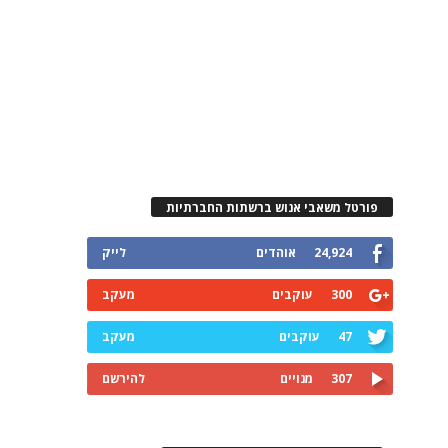
פורטל משאבי אנוש ברשתות החברתיות
24,924
אוהדים
לייק
300
עוקבים
מעקב
47
עוקבים
מעקב
307
מנויים
להירשם