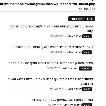
ntent/themes/Newsmag/includes/wp_booster/td_block.php
on line
248
כתבות אחרונות
שימור עובדים בעידן ה-AI והאי-וודאות: למה פיטורים הם לא פתרון
קסם
מערכת HRus
-
05/08/2026
בלוגים
7 עמודי התווך שיש להציב בבסיס תהליך הגיוס ומיתוג המעסיק
מערכת HRus
-
05/08/2026
בלוגים
חילופי מעסיקים תחת אותו גג: חובת שימוע וחלף הודעה מוקדמת
מערכת HRus
-
04/08/2026
דיני עבודה
ללמוד מחדש כדי להוביל: איך להכשיר את העובדים לחמש השנים
הקרובות
מערכת HRus
-
03/08/2026
בלוגים
בחירות בפתח: מה השפעתן על מקום העבודה?
כותבים חיצוניים
-
03/08/2026
בלוגים