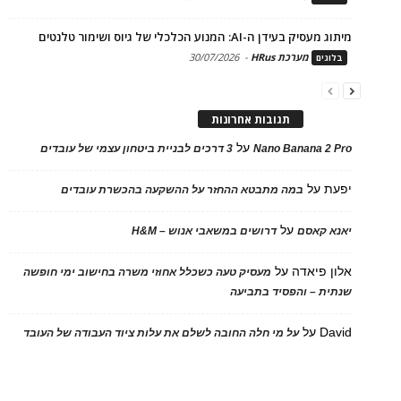
מיתוג מעסיק בעידן ה-AI: המנוע הכלכלי של גיוס ושימור טלנטים
מערכת HRus
-
30/07/2026
בלוגים
תגובות אחרונות
על
Nano Banana 2 Pro
3 דרכים לבניית ביטחון עצמי של עובדים
יפעת
על
במה מתבטא ההחזר על ההשקעה בהכשרת עובדים
על
יאנא קאסם
דרושים במשאבי אנוש – H&M
אלון פיאדה
על
מעסיק טעה כשכלל אחוזי משרה בחישוב ימי חופשה
שנתית – והפסיד בתביעה
David
על
על מי חלה החובה לשלם את עלות ציוד העבודה של העובד