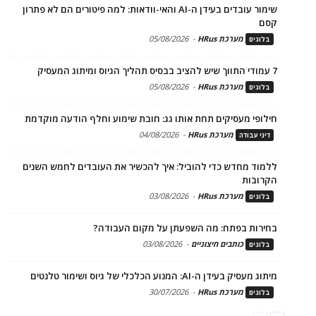
שימור עובדים בעידן ה-AI והאי-וודאות: למה פיטורים הם לא פתרון
קסם
מערכת HRus
-
05/08/2026
בלוגים
7 עמודי התווך שיש להציב בבסיס תהליך הגיוס ומיתוג המעסיק
מערכת HRus
-
05/08/2026
בלוגים
חילופי מעסיקים תחת אותו גג: חובת שימוע וחלף הודעה מוקדמת
מערכת HRus
-
04/08/2026
דיני עבודה
ללמוד מחדש כדי להוביל: איך להכשיר את העובדים לחמש השנים
הקרובות
מערכת HRus
-
03/08/2026
בלוגים
בחירות בפתח: מה השפעתן על מקום העבודה?
כותבים חיצוניים
-
03/08/2026
בלוגים
מיתוג מעסיק בעידן ה-AI: המנוע הכלכלי של גיוס ושימור טלנטים
מערכת HRus
-
30/07/2026
בלוגים