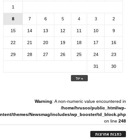
1
8
7
6
5
4
3
2
15
14
13
12
11
10
9
22
21
20
19
18
17
16
29
28
27
26
25
24
23
31
30
« יול
Warning
: A non-numeric value encountered in
/home/hrusco/public_html/wp-
ntent/themes/Newsmag/includes/wp_booster/td_block.php
on line
248
כתבות אחרונות