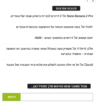
תגובות אחרונות
על
Nano Banana 2 Pro
3 דרכים לבניית ביטחון עצמי של עובדים
יפעת
על
במה מתבטא ההחזר על ההשקעה בהכשרת עובדים
על
יאנא קאסם
דרושים במשאבי אנוש – H&M
אלון פיאדה
על
מעסיק טעה כשכלל אחוזי משרה בחישוב ימי חופשה
שנתית – והפסיד בתביעה
David
על
על מי חלה החובה לשלם את עלות ציוד העבודה של העובד
מנהל משאבי אנוש החיפוש שלך מתחיל כאן…