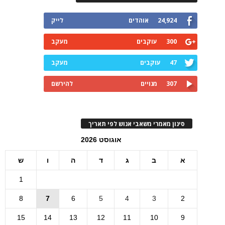
24,924
אוהדים
לייק
300
עוקבים
מעקב
47
עוקבים
מעקב
307
מנויים
להירשם
סינון מאמרי משאבי אנוש לפי תאריך
אוגוסט 2026
א
ב
ג
ד
ה
ו
ש
1
8
7
6
5
4
3
2
15
14
13
12
11
10
9