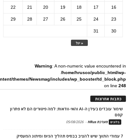
22
21
20
19
18
17
16
29
28
27
26
25
24
23
31
30
« יול
Warning
: A non-numeric value encountered in
/home/hrusco/public_html/wp-
ntent/themes/Newsmag/includes/wp_booster/td_block.php
on line
248
כתבות אחרונות
שימור עובדים בעידן ה-AI והאי-וודאות: למה פיטורים הם לא פתרון
קסם
מערכת HRus
-
05/08/2026
בלוגים
7 עמודי התווך שיש להציב בבסיס תהליך הגיוס ומיתוג המעסיק