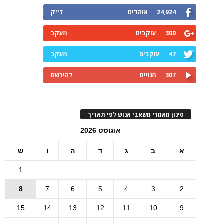
24,924
אוהדים
לייק
300
עוקבים
מעקב
47
עוקבים
מעקב
307
מנויים
להירשם
סינון מאמרי משאבי אנוש לפי תאריך
אוגוסט 2026
א
ב
ג
ד
ה
ו
ש
1
8
7
6
5
4
3
2
15
14
13
12
11
10
9