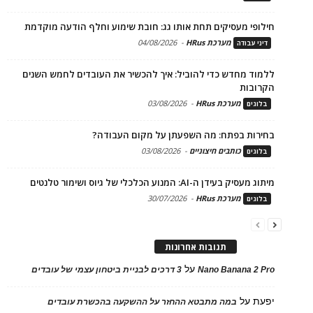
חילופי מעסיקים תחת אותו גג: חובת שימוע וחלף הודעה מוקדמת
מערכת HRus
-
04/08/2026
דיני עבודה
ללמוד מחדש כדי להוביל: איך להכשיר את העובדים לחמש השנים
הקרובות
מערכת HRus
-
03/08/2026
בלוגים
בחירות בפתח: מה השפעתן על מקום העבודה?
כותבים חיצוניים
-
03/08/2026
בלוגים
מיתוג מעסיק בעידן ה-AI: המנוע הכלכלי של גיוס ושימור טלנטים
מערכת HRus
-
30/07/2026
בלוגים
תגובות אחרונות
על
Nano Banana 2 Pro
3 דרכים לבניית ביטחון עצמי של עובדים
יפעת
על
במה מתבטא ההחזר על ההשקעה בהכשרת עובדים