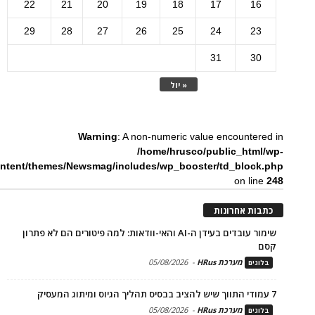
22
21
20
19
18
17
16
29
28
27
26
25
24
23
31
30
« יול
Warning
: A non-numeric value encountered in
/home/hrusco/public_html/wp-
ntent/themes/Newsmag/includes/wp_booster/td_block.php
on line
248
כתבות אחרונות
שימור עובדים בעידן ה-AI והאי-וודאות: למה פיטורים הם לא פתרון
קסם
מערכת HRus
-
05/08/2026
בלוגים
7 עמודי התווך שיש להציב בבסיס תהליך הגיוס ומיתוג המעסיק
מערכת HRus
-
05/08/2026
בלוגים