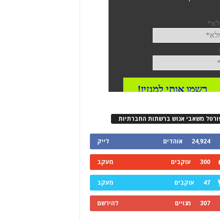
ורטל משאבי אנוש ברשתות החברתיות
24,924
אוהדים
לייק
300
עוקבים
מעקב
47
עוקבים
מעקב
307
מנויים
להירשם