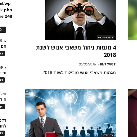
ml/wp-
ck.php
ine
248
כ
גיוס עובדים
הם ל
4 מגמות ניהול משאבי אנוש לשנת
2018
בלו
דניאל דותן
-
05/06/2018
7 ע
מגמות משאבי אנוש מובילות לשנת 2018.
ומית
בלו
חילו
הוד
דינ
ללמו
לחמ
בלו
כח אדם