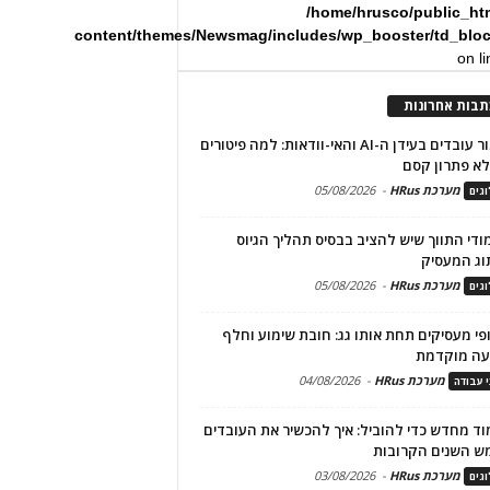
/home/hrusco/public_ht
content/themes/Newsmag/includes/wp_booster/td_blo
on l
תבות אחרונות
שימור עובדים בעידן ה-AI והאי-וודאות: למה פיטורים
א פתרון קסם
מערכת HRus
-
05/08/2026
גים
מודי התווך שיש להציב בבסיס תהליך הגיוס
וג המעסיק
מערכת HRus
-
05/08/2026
גים
פי מעסיקים תחת אותו גג: חובת שימוע וחלף
עה מוקדמת
מערכת HRus
-
04/08/2026
י עבודה
ד מחדש כדי להוביל: איך להכשיר את העובדים
ש השנים הקרובות
מערכת HRus
-
03/08/2026
גים