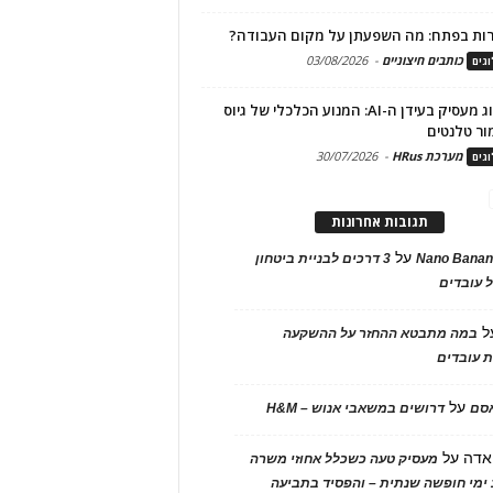
ות בפתח: מה השפעתן על מקום העבודה?
כותבים חיצוניים
-
03/08/2026
גים
מיתוג מעסיק בעידן ה-AI: המנוע הכלכלי של גיוס
ור טלנטים
מערכת HRus
-
30/07/2026
גים
תגובות אחרונות
על
Nano Banan
3 דרכים לבניית ביטחון
 עובדים
ל
במה מתבטא ההחזר על ההשקעה
 עובדים
על
אסם
דרושים במשאבי אנוש – H&M
אדה
על
מעסיק טעה כשכלל אחוזי משרה
ימי חופשה שנתית – והפסיד בתביעה