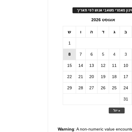
ינון מאמרי משאבי אנוש לפי תאריך
אוגוסט 2026
ב
ג
ד
ה
ו
ש
1
8
7
6
5
4
3
15
14
13
12
11
10
22
21
20
19
18
17
29
28
27
26
25
24
31
« יול
Warning
: A non-numeric value encount