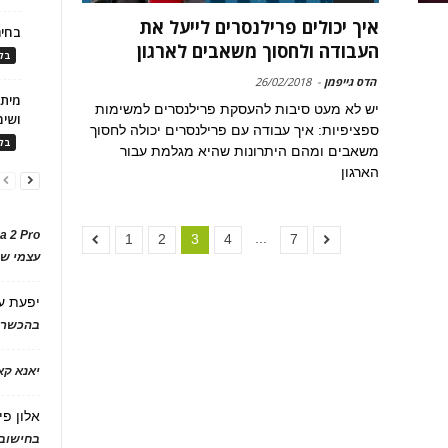
איך יכולים פרילנסרים לייעל את
בחיר
העבודה ולחסוך משאבים לארגון
בלו
הדס גייפמן
-
26/02/2018
יש לא מעט סיבות להעסקת פרילנסרים למשימות
ושימ
ספציפיות: איך עבודה עם פרילנסרים יכולה לחסוך
בלו
משאבים ומהם היתרונות שהיא מגלמת עבור
הארגון
a 2 Pro
...
1
2
3
4
7
עצמי של
יפעת
ע
בהכשרת
יאנא ק
אלון פי
בחישוב 