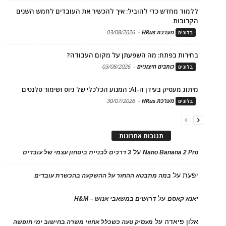
ללמוד מחדש כדי להוביל: איך להכשיר את העובדים לחמש השנים
הקרובות
מערכת HRus
-
03/08/2026
בלוגים
בחירות בפתח: מה השפעתן על מקום העבודה?
כותבים חיצוניים
-
03/08/2026
בלוגים
מיתוג מעסיק בעידן ה-AI: המנוע הכלכלי של גיוס ושימור טלנטים
מערכת HRus
-
30/07/2026
בלוגים
תגובות אחרונות
על
Nano Banana 2 Pro
3 דרכים לבניית ביטחון עצמי של עובדים
יפעת
על
במה מתבטא ההחזר על ההשקעה בהכשרת עובדים
על
יאנא קאסם
דרושים במשאבי אנוש – H&M
אלון פיאדה
על
מעסיק טעה כשכלל אחוזי משרה בחישוב ימי חופשה