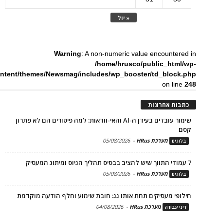
« יול
Warning
: A non-numeric value encountered in
/home/hrusco/public_html/wp-
ntent/themes/Newsmag/includes/wp_booster/td_block.php
on line
248
כתבות אחרונות
שימור עובדים בעידן ה-AI והאי-וודאות: למה פיטורים הם לא פתרון
קסם
מערכת HRus
-
05/08/2026
בלוגים
7 עמודי התווך שיש להציב בבסיס תהליך הגיוס ומיתוג המעסיק
מערכת HRus
-
05/08/2026
בלוגים
חילופי מעסיקים תחת אותו גג: חובת שימוע וחלף הודעה מוקדמת
מערכת HRus
-
04/08/2026
דיני עבודה