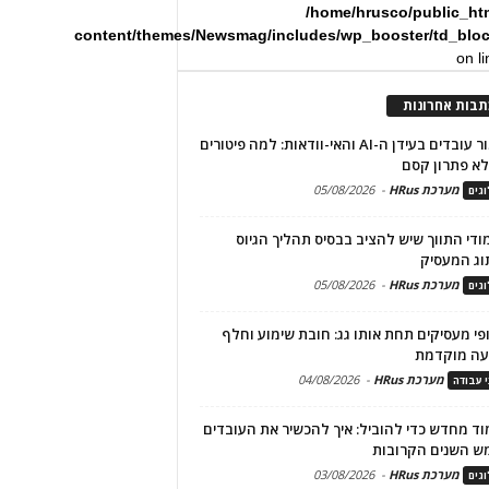
/home/hrusco/public_ht
content/themes/Newsmag/includes/wp_booster/td_blo
on l
תבות אחרונות
שימור עובדים בעידן ה-AI והאי-וודאות: למה פיטורים
א פתרון קסם
מערכת HRus
-
05/08/2026
גים
מודי התווך שיש להציב בבסיס תהליך הגיוס
וג המעסיק
מערכת HRus
-
05/08/2026
גים
פי מעסיקים תחת אותו גג: חובת שימוע וחלף
עה מוקדמת
מערכת HRus
-
04/08/2026
י עבודה
ד מחדש כדי להוביל: איך להכשיר את העובדים
ש השנים הקרובות
מערכת HRus
-
03/08/2026
גים