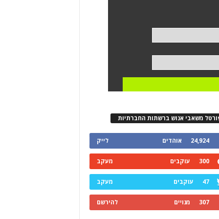
ורטל משאבי אנוש ברשתות החברתיות
24,924
אוהדים
לייק
300
עוקבים
מעקב
47
עוקבים
מעקב
307
מנויים
להירשם