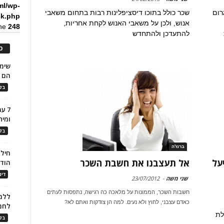
ml/wp-
רום
שכר כולל בתוכו דיסציפלינות רבות בתחום משאבי
ck.php
אנוש, ולכן על משאבי האנוש לקחת אחריות,
ine
248
להתעדכן ולהתחדש
כ
הם ל
בלו
7 ע
ומית
בלו
ברנז'ה
חילו
אל תעצבנו את חשבת השכר
על
הוד
דינ
שני משה
-
23/07/2012
חשבות השכר, הממונות על מלאכה כה רגישה, נתפסות לעתים
ללמו
כאדם עצבני, לחוץ ולא נעים. למה הן צודקות ואתם לא?
לחמ
לת
בלו