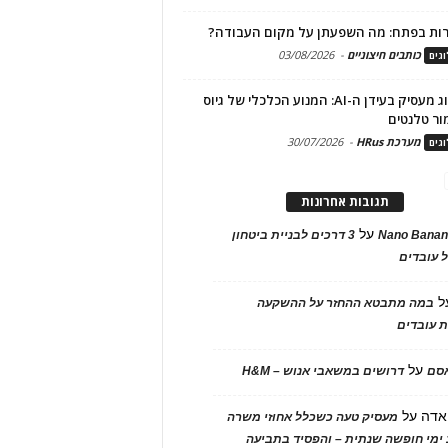
ות בפתח: מה השפעתן על מקום העבודה?
כותבים חיצוניים
-
03/08/2026
גים
מיתוג מעסיק בעידן ה-AI: המנוע הכלכלי של גיוס
ור טלנטים
מערכת HRus
-
30/07/2026
גים
תגובות אחרונות
על
Nano Banan
3 דרכים לבניית ביטחון
 עובדים
ל
במה מתבטא ההחזר על ההשקעה
 עובדים
על
אסם
דרושים במשאבי אנוש – H&M
אדה
על
מעסיק טעה כשכלל אחוזי משרה
ימי חופשה שנתית – והפסיד בתביעה