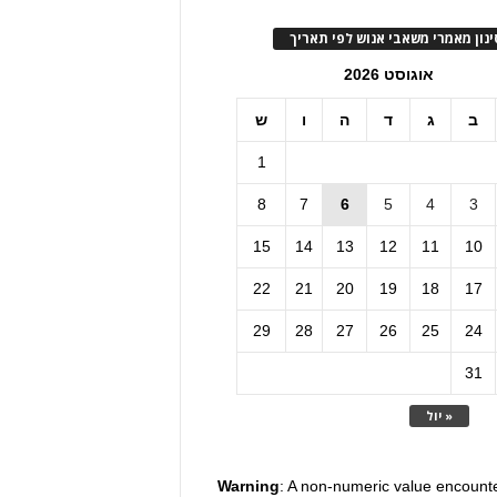
ינון מאמרי משאבי אנוש לפי תאריך
אוגוסט 2026
ב
ג
ד
ה
ו
ש
1
8
7
6
5
4
3
15
14
13
12
11
10
22
21
20
19
18
17
29
28
27
26
25
24
31
« יול
Warning
: A non-numeric value encount