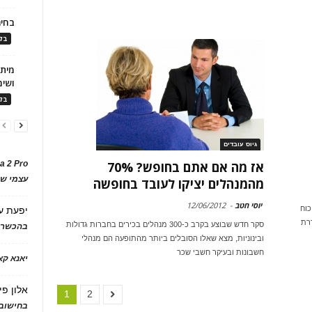
בחיר
בלו
ושימ
בלו
גיוס עובדים
a 2 Pro
אז מה אם אתם בחופש? 70%
עצמי של
מהמנהלים יציקו לעובד בחופשה
יוסי חטב
-
12/06/2012
כוח
יפעת
ע
דרת
סקר חדש שבוצע בקרב כ-300 מנהלים בכירים בחברות גדולות
בהכשרת
ובינוניות, מצא שאלו הסובלים ביותר מהתופעה הם מנהלי
חשבונות ובעיקר חשבי שכר
יאנא ק
אלון פי
1
2
בחישוב 