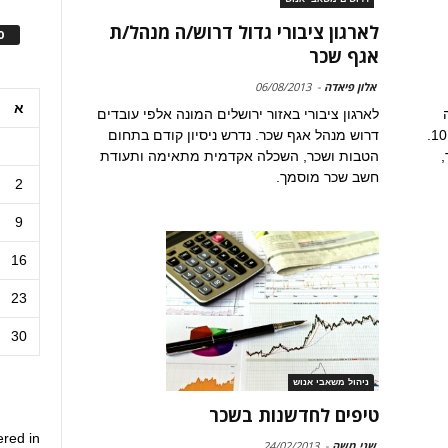
לארגון ציבורי גדול דרוש/ה מנהל/ת
ס
אגף שכר
אלון פיאדה
-
06/08/2013
א
לארגון ציבורי באזור ירושלים המונה אלפי עובדים
מלאה. ניתן להגיש מועמדות עד לתאריך 10.4.14.
דרוש מנהל אגף שכר. נדרש ניסיון קודם בתחום
,
הטבות ושכר, השכלה אקדמית מתאימה ותעודת
חשב שכר מוסמך.
2
9
16
23
30
ניהול משאבי אנוש
טיפים לחדשנות בשכר
ered in
שני משה
-
24/02/2013