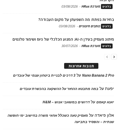
מערכת HRus
-
03/08/2026
בלוגים
בחירות בפתח: מה השפעתן על מקום העבודה?
כותבים חיצוניים
-
03/08/2026
בלוגים
מיתוג מעסיק בעידן ה-AI: המנוע הכלכלי של גיוס ושימור טלנטים
מערכת HRus
-
30/07/2026
בלוגים
תגובות אחרונות
על
Nano Banana 2 Pro
3 דרכים לבניית ביטחון עצמי של עובדים
יפעת
על
במה מתבטא ההחזר על ההשקעה בהכשרת עובדים
על
יאנא קאסם
דרושים במשאבי אנוש – H&M
אלון פיאדה
על
מעסיק טעה כשכלל אחוזי משרה בחישוב ימי חופשה
שנתית – והפסיד בתביעה