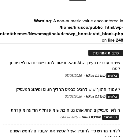
Warning
: A non-numeric value encountered in
/home/hrusco/public_html/wp-
ntent/themes/Newsmag/includes/wp_booster/td_block.php
on line
248
כתבות אחרונות
שימור עובדים בעידן ה-AI והאי-וודאות: למה פיטורים הם לא פתרון
קסם
מערכת HRus
-
05/08/2026
בלוגים
7 עמודי התווך שיש להציב בבסיס תהליך הגיוס ומיתוג המעסיק
מערכת HRus
-
05/08/2026
בלוגים
חילופי מעסיקים תחת אותו גג: חובת שימוע וחלף הודעה מוקדמת
מערכת HRus
-
04/08/2026
דיני עבודה
ללמוד מחדש כדי להוביל: איך להכשיר את העובדים לחמש השנים
הקרובות