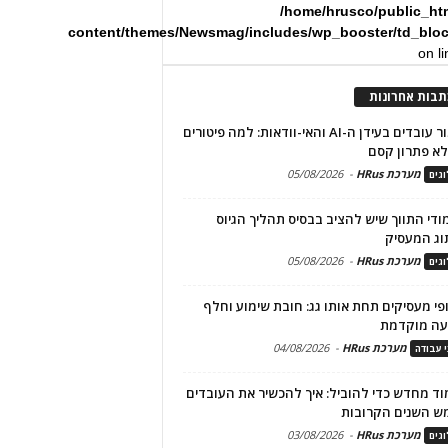
/home/hrusco/public_ht
content/themes/Newsmag/includes/wp_booster/td_blo
on l
תבות אחרונות
שימור עובדים בעידן ה-AI והאי-וודאות: למה פיטורים
א פתרון קסם
מערכת HRus
-
05/08/2026
גים
מודי התווך שיש להציב בבסיס תהליך הגיוס
וג המעסיק
מערכת HRus
-
05/08/2026
גים
פי מעסיקים תחת אותו גג: חובת שימוע וחלף
עה מוקדמת
מערכת HRus
-
04/08/2026
י עבודה
ד מחדש כדי להוביל: איך להכשיר את העובדים
ש השנים הקרובות
מערכת HRus
-
03/08/2026
גים