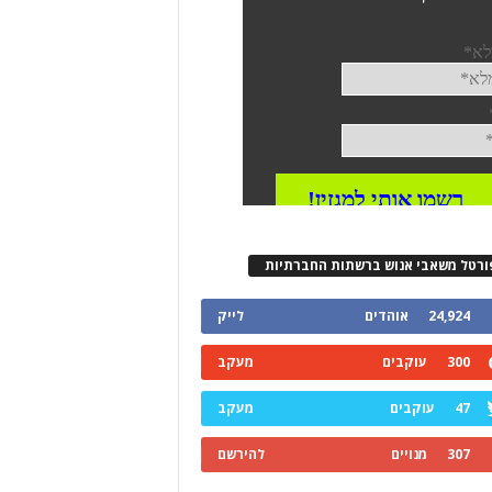
ורטל משאבי אנוש ברשתות החברתיות
24,924
אוהדים
לייק
300
עוקבים
מעקב
47
עוקבים
מעקב
307
מנויים
להירשם