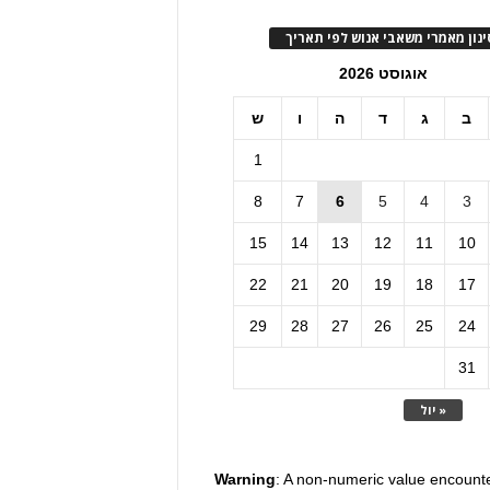
ינון מאמרי משאבי אנוש לפי תאריך
אוגוסט 2026
ב
ג
ד
ה
ו
ש
1
8
7
6
5
4
3
15
14
13
12
11
10
22
21
20
19
18
17
29
28
27
26
25
24
31
« יול
Warning
: A non-numeric value encount