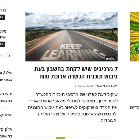
בחיר
בלו
ושימ
בלו
בלוגים
7 מרכיבים שיש לקחת בחשבון בעת
a 2 Pro
גיבוש תוכנית הכשרה ארוכת טווח
עצמי של
מערכת HRus
-
01/05/2024
יפעת
ע
שיקול דעת קפדני של מרכיבי תוכנית ההכשרה
לטווח ארוך, מאפשר למנהלי משאבי אנוש להגדיר
בהכשרת
בדים
את המדדים שזקוקים לשיפור בעת גיבוש התוכנית
ולהבטיח שהיא עונה ביעילות על צרכי הארגון
יאנא ק
והעובדים
אלון פי
בחישוב 