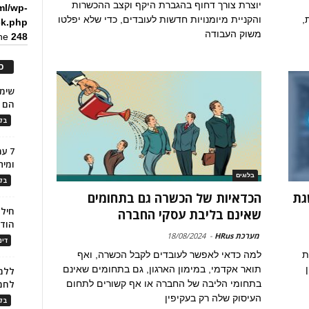
יוצרת צורך דחוף בהגברת היקף וקצב ההכשרות
ml/wp-
,
והקניית מיומנויות חדשות לעובדים, כדי שלא יפלטו
ck.php
משוק העבודה
ine
248
כ
הם ל
בלו
7 ע
ומית
בלוגים
בלו
גת
הכדאיות של הכשרה גם בתחומים
חילו
שאינם בליבת עסקי החברה
הוד
מערכת HRus
-
18/08/2024
דינ
ת
למה כדאי לאפשר לעובדים לקבל הכשרה, ואף
תואר אקדמי, במימון הארגון, גם בתחומים שאינם
ללמו
בתחומי הליבה של החברה או אף קשורים לתחום
לחמ
העיסוק שלה רק בעקיפין
בלו