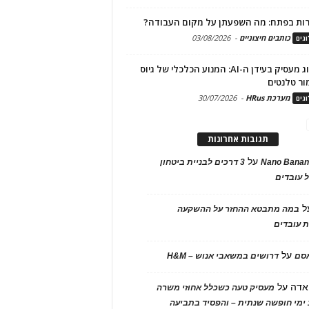
ות בפתח: מה השפעתן על מקום העבודה?
כותבים חיצוניים
-
03/08/2026
גים
מיתוג מעסיק בעידן ה-AI: המנוע הכלכלי של גיוס
ור טלנטים
מערכת HRus
-
30/07/2026
גים
תגובות אחרונות
על
Nano Banan
3 דרכים לבניית ביטחון
 עובדים
ל
במה מתבטא ההחזר על ההשקעה
 עובדים
על
אסם
דרושים במשאבי אנוש – H&M
אדה
על
מעסיק טעה כשכלל אחוזי משרה
ימי חופשה שנתית – והפסיד בתביעה