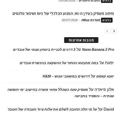
כותבים חיצוניים
-
03/08/2026
בלוגים
מיתוג מעסיק בעידן ה-AI: המנוע הכלכלי של גיוס ושימור טלנטים
מערכת HRus
-
30/07/2026
בלוגים
תגובות אחרונות
על
Nano Banana 2 Pro
3 דרכים לבניית ביטחון עצמי של עובדים
יפעת
על
במה מתבטא ההחזר על ההשקעה בהכשרת עובדים
על
יאנא קאסם
דרושים במשאבי אנוש – H&M
אלון פיאדה
על
מעסיק טעה כשכלל אחוזי משרה בחישוב ימי חופשה
שנתית – והפסיד בתביעה
David
על
על מי חלה החובה לשלם את עלות ציוד העבודה של העובד