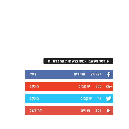
פורטל משאבי אנוש ברשתות החברתיות
24,924
אוהדים
לייק
300
עוקבים
מעקב
47
עוקבים
מעקב
307
מנויים
להירשם