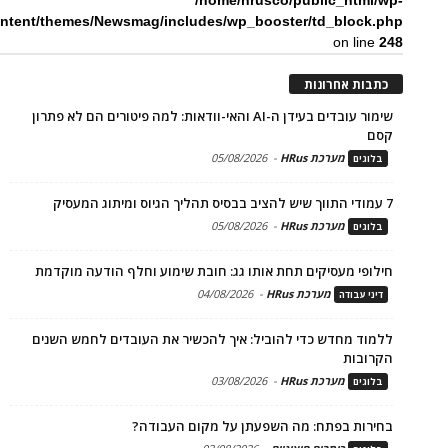
/home/hrusco/public_html/wp-
ntent/themes/Newsmag/includes/wp_booster/td_block.php
on line
248
כתבות אחרונות
שימור עובדים בעידן ה-AI והאי-וודאות: למה פיטורים הם לא פתרון
קסם
מערכת HRus
-
05/08/2026
בלוגים
7 עמודי התווך שיש להציב בבסיס תהליך הגיוס ומיתוג המעסיק
מערכת HRus
-
05/08/2026
בלוגים
חילופי מעסיקים תחת אותו גג: חובת שימוע וחלף הודעה מוקדמת
מערכת HRus
-
04/08/2026
דיני עבודה
ללמוד מחדש כדי להוביל: איך להכשיר את העובדים לחמש השנים
הקרובות
מערכת HRus
-
03/08/2026
בלוגים
בחירות בפתח: מה השפעתן על מקום העבודה?