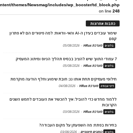
ntent/themes/Newsmag/includes/wp_booster/td_block.php
on line
248
כתבות אחרונות
שימור עובדים בעידן ה-AI והאי-וודאות: למה פיטורים הם לא פתרון
קסם
מערכת HRus
-
05/08/2026
בלוגים
7 עמודי התווך שיש להציב בבסיס תהליך הגיוס ומיתוג המעסיק
מערכת HRus
-
05/08/2026
בלוגים
חילופי מעסיקים תחת אותו גג: חובת שימוע וחלף הודעה מוקדמת
מערכת HRus
-
04/08/2026
דיני עבודה
ללמוד מחדש כדי להוביל: איך להכשיר את העובדים לחמש השנים
הקרובות
מערכת HRus
-
03/08/2026
בלוגים
בחירות בפתח: מה השפעתן על מקום העבודה?
כותבים חיצוניים
-
03/08/2026
בלוגים