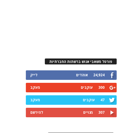
פורטל משאבי אנוש ברשתות החברתיות
24,924
אוהדים
לייק
300
עוקבים
מעקב
47
עוקבים
מעקב
307
מנויים
להירשם