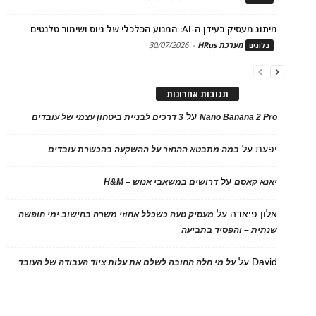
מיתוג מעסיק בעידן ה-AI: המנוע הכלכלי של גיוס ושימור טלנטים
מערכת HRus
-
30/07/2026
בלוגים
תגובות אחרונות
על
Nano Banana 2 Pro
3 דרכים לבניית ביטחון עצמי של עובדים
יפעת
על
במה מתבטא ההחזר על ההשקעה בהכשרת עובדים
על
יאנא קאסם
דרושים במשאבי אנוש – H&M
אלון פיאדה
על
מעסיק טעה כשכלל אחוזי משרה בחישוב ימי חופשה
שנתית – והפסיד בתביעה
David
על
על מי חלה החובה לשלם את עלות ציוד העבודה של העובד