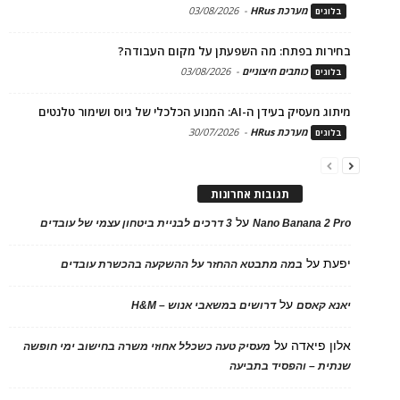
מערכת HRus
-
03/08/2026
בלוגים
בחירות בפתח: מה השפעתן על מקום העבודה?
כותבים חיצוניים
-
03/08/2026
בלוגים
מיתוג מעסיק בעידן ה-AI: המנוע הכלכלי של גיוס ושימור טלנטים
מערכת HRus
-
30/07/2026
בלוגים
תגובות אחרונות
על
Nano Banana 2 Pro
3 דרכים לבניית ביטחון עצמי של עובדים
יפעת
על
במה מתבטא ההחזר על ההשקעה בהכשרת עובדים
על
יאנא קאסם
דרושים במשאבי אנוש – H&M
אלון פיאדה
על
מעסיק טעה כשכלל אחוזי משרה בחישוב ימי חופשה
שנתית – והפסיד בתביעה