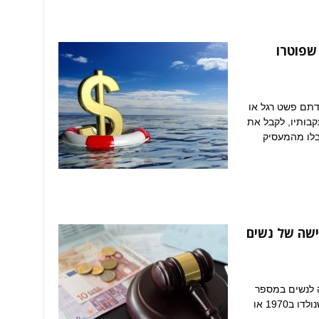
שפוטרו
ם עבודתם פשט רגל או
קבותיו, לקבל את
בלו מהמעסיק
שה של נשים
רך גיל הפרישה לנשים במספר
שונה של שנים וחודשים; נכון לעכשיו, עובדות שנולדו ב1970 או