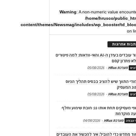
Warning
: A non-numeric value encount
/home/hrusco/public_ht
content/themes/Newsmag/includes/wp_booster/td_blo
on l
תבות אחרונות
שימור עובדים בעידן ה-AI והאי-וודאות: למה פיטורים
א פתרון קסם
מערכת HRus
-
05/08/2026
גים
מודי התווך שיש להציב בבסיס תהליך הגיוס
וג המעסיק
מערכת HRus
-
05/08/2026
גים
פי מעסיקים תחת אותו גג: חובת שימוע וחלף
עה מוקדמת
מערכת HRus
-
04/08/2026
י עבודה
ד מחדש כדי להוביל: איך להכשיר את העובדים