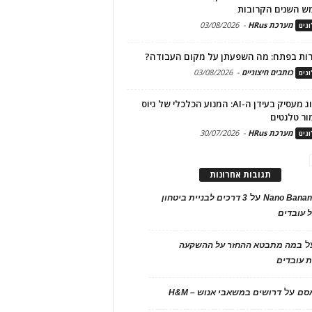
ש השנים הקרובות
מערכת HRus
-
03/08/2026
גים
ות בפתח: מה השפעתן על מקום העבודה?
כותבים חיצוניים
-
03/08/2026
גים
מיתוג מעסיק בעידן ה-AI: המנוע הכלכלי של גיוס
ור טלנטים
מערכת HRus
-
30/07/2026
גים
תגובות אחרונות
על
Nano Banan
3 דרכים לבניית ביטחון
 עובדים
ל
במה מתבטא ההחזר על ההשקעה
 עובדים
על
אסם
דרושים במשאבי אנוש – H&M