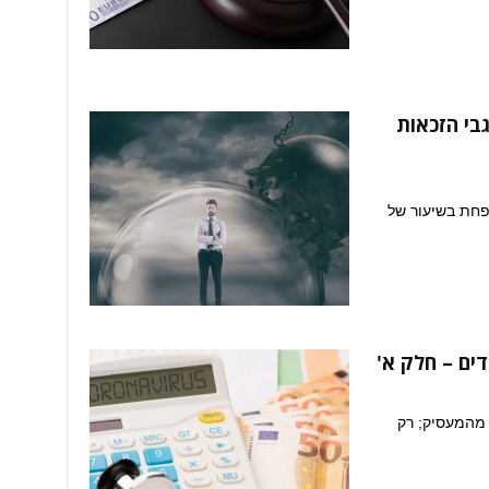
בי הזכאות
פחת בשיעור של
ים – חלק א'
י בידוד מהמעסיק; רק