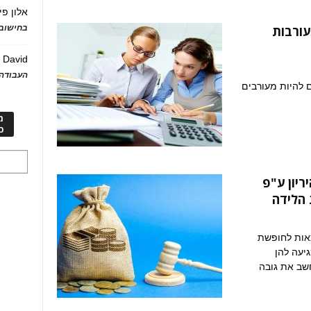
אלון פי
בחישוב 
עורבות
David
ע
העבודה 
 להיות מעורבים
מ
כ
יון ע"פ
 הלידה
צאות לחופשת
יעה להן
חשב את גובה