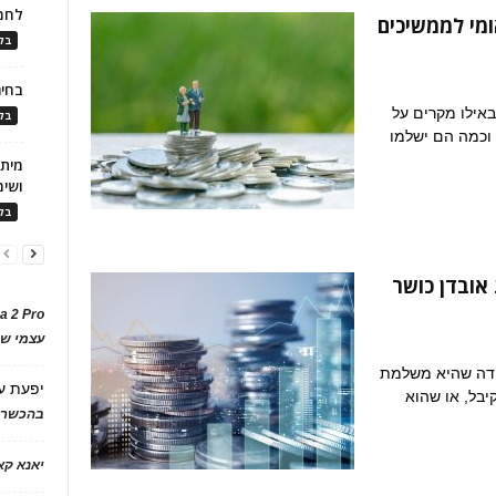
לחמ
ומי לממשיכים
בלו
בחיר
באילו מקרים על
בלו
וכמה הם ישלמו
ושימ
בלו
אובדן כושר
a 2 Pro
עצמי של
בודה שהיא משלמת
יפעת
ע
יבל, או שהוא
בהכשרת
יאנא ק