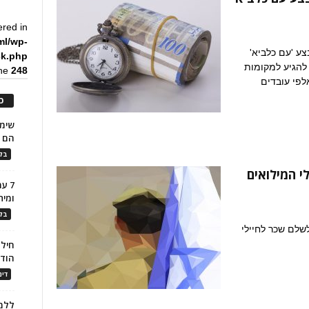
ered in
ml/wp-
1 ימים בימי מבצע 'עם כלביא'
ck.php
להגיע למקומות
ine
248
לפי עובדים
כ
הם ל
בלו
י המילואים
7 ע
ומית
בלו
שלם שכר לחיילי
חילו
הוד
דינ
ללמו