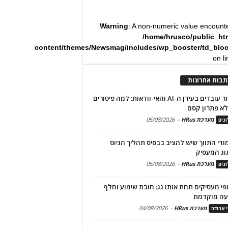
Warning
: A non-numeric value encount
/home/hrusco/public_ht
content/themes/Newsmag/includes/wp_booster/td_blo
on l
תבות אחרונות
שימור עובדים בעידן ה-AI והאי-וודאות: למה פיטורים
א פתרון קסם
מערכת HRus
-
05/08/2026
גים
מודי התווך שיש להציב בבסיס תהליך הגיוס
וג המעסיק
מערכת HRus
-
05/08/2026
גים
פי מעסיקים תחת אותו גג: חובת שימוע וחלף
עה מוקדמת
מערכת HRus
-
04/08/2026
י עבודה