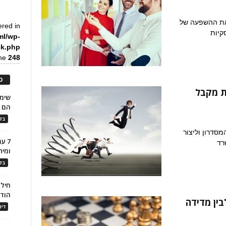
 את ההשפעה של
ered in
קיות
ml/wp-
ck.php
ine
248
כ
ת מקבל
הם ל
בלו
סדרון וליצור
7 ע
רד
ומית
בלו
חילו
הוד
בין מדידה
דינ