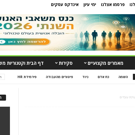
נו
פרסמו אצלנו
ימי עיון
אינדקס עסקים
מאמרים מקצועיים
סקירות
דף הבית וקטגוריות מש
השמה
כח אדם
ניוד
פיטורים מהעבודה
פירמידת HR
ה
רכת עובדים
ה