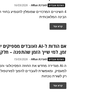
מערכת HRus
-
16/03/2026
הערכת עובדים
4 השינויים המרכזיים שמומלץ להטמיע בחוזי 
הבינה המלאכותית
קרא עוד
אם הודות ל-AI העובדים מספי
זמן, למי שייך הזמן שהתפנה – חלק..
מערכת HRus
-
15/03/2026
הערכת עובדים
ה-AI מגדירה מחדש את החוזה הפסיכולוגי והכ
למעסיק, ומאפשרת לעובדים להפוך לפורטפוליו 
רק לשורת נוכחות
קרא עוד