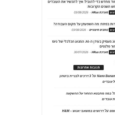
ד מחדש כדי להוביל: איך להכשיר את העובדים
ש השנים הקרובות
מערכת HRus
-
03/08/2026
גים
ות בפתח: מה השפעתן על מקום העבודה?
כותבים חיצוניים
-
03/08/2026
גים
מיתוג מעסיק בעידן ה-AI: המנוע הכלכלי של גיוס
ור טלנטים
מערכת HRus
-
30/07/2026
גים
תגובות אחרונות
על
Nano Banan
3 דרכים לבניית ביטחון
 עובדים
ל
במה מתבטא ההחזר על ההשקעה
 עובדים
על
אסם
דרושים במשאבי אנוש – H&M