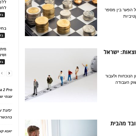
ללמו
לחמ
ל הפער בין מספר
בלו
טיביות
בחיר
בלו
צאות: ישראל
ושימ
בלו
 הנוכחות ולעבור
וק העבודה
a 2 Pro
עצמי של
יפעת
ע
בהכשרת
ובד מהבית
יאנא ק