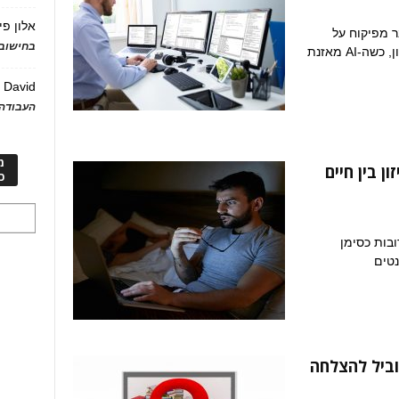
אלון פי
 מפיקוח על
בחישוב 
שעות נוכחות לפיקוח על תפוקות ותרומה לארגון, כשה-AI מאזנת
David
ע
העבודה 
מ
ן בין חיים
כ
בות כסימן
נטים
ביל להצלחה