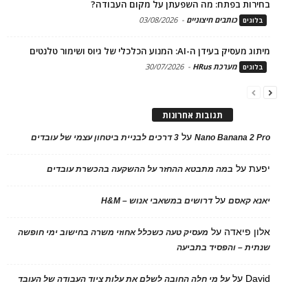
בחירות בפתח: מה השפעתן על מקום העבודה?
כותבים חיצוניים
-
03/08/2026
בלוגים
מיתוג מעסיק בעידן ה-AI: המנוע הכלכלי של גיוס ושימור טלנטים
מערכת HRus
-
30/07/2026
בלוגים
תגובות אחרונות
על
Nano Banana 2 Pro
3 דרכים לבניית ביטחון עצמי של עובדים
יפעת
על
במה מתבטא ההחזר על ההשקעה בהכשרת עובדים
על
יאנא קאסם
דרושים במשאבי אנוש – H&M
אלון פיאדה
על
מעסיק טעה כשכלל אחוזי משרה בחישוב ימי חופשה
שנתית – והפסיד בתביעה
David
על
על מי חלה החובה לשלם את עלות ציוד העבודה של העובד