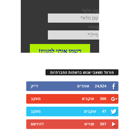
פורטל משאבי אנוש ברשתות החברתיות
24,924
אוהדים
לייק
300
עוקבים
מעקב
47
עוקבים
מעקב
307
מנויים
להירשם