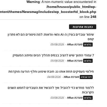
Warning
: A non-numeric value encountered in
/home/hrusco/public_html/wp-
ntent/themes/Newsmag/includes/wp_booster/td_block.php
on line
248
כתבות אחרונות
שימור עובדים בעידן ה-AI והאי-וודאות: למה פיטורים הם לא פתרון
קסם
מערכת HRus
-
05/08/2026
בלוגים
7 עמודי התווך שיש להציב בבסיס תהליך הגיוס ומיתוג המעסיק
מערכת HRus
-
05/08/2026
בלוגים
חילופי מעסיקים תחת אותו גג: חובת שימוע וחלף הודעה מוקדמת
מערכת HRus
-
04/08/2026
דיני עבודה
ללמוד מחדש כדי להוביל: איך להכשיר את העובדים לחמש השנים
הקרובות
מערכת HRus
-
03/08/2026
בלוגים