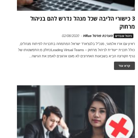
3 כישורי הליבה שכל מנהל נדרש להם בניהול
מרחוק
מערכת פורטל HRus
-
02/08/2020
ניהול עובדים
ראיון עם ארז אלמוגי, מנכ"ל בלנצ'ארד ישראל המתמחה בתכניות לפיתוח מנהלים,
כולל תכנית ייעודית לניהול מרחוק – Leading Virtual Teamsכחלק מ:התפשטותו של
נגיף הקורונה הביא בשבועות האחרונים לא מעט ארגונים לאמץ את הגישה...
קרא עוד