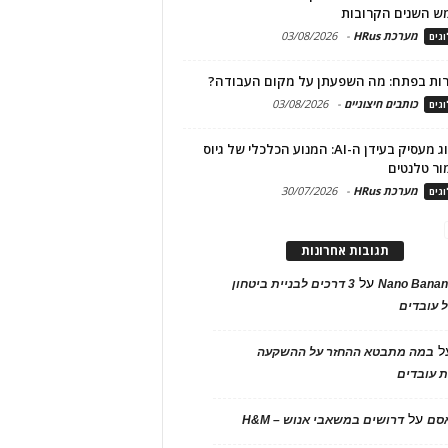
ש השנים הקרובות
מערכת HRus
-
03/08/2026
גים
ות בפתח: מה השפעתן על מקום העבודה?
כותבים חיצוניים
-
03/08/2026
גים
מיתוג מעסיק בעידן ה-AI: המנוע הכלכלי של גיוס
ור טלנטים
מערכת HRus
-
30/07/2026
גים
תגובות אחרונות
על
Nano Banan
3 דרכים לבניית ביטחון
 עובדים
ל
במה מתבטא ההחזר על ההשקעה
 עובדים
על
אסם
דרושים במשאבי אנוש – H&M