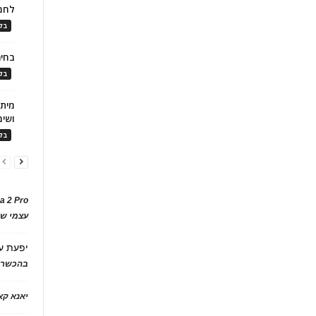
לחמ
בלו
בחיר
בלו
ושימ
בלו
a 2 Pro
עצמי של
יפעת
ע
בהכשרת
יאנא ק