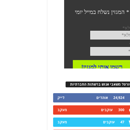
ורטל משאבי אנוש ברשתות החברתיות
24,924
אוהדים
לייק
300
עוקבים
מעקב
47
עוקבים
מעקב