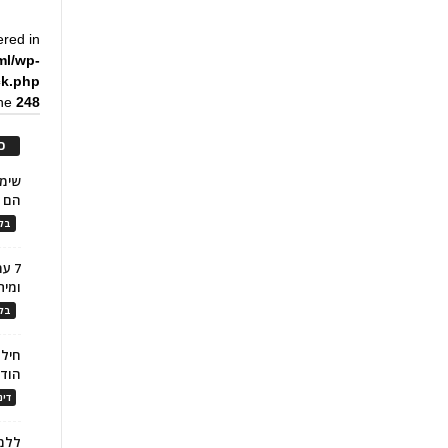
ered in
ml/wp-
ck.php
ine
248
כ
הם ל
בלו
7 ע
ומית
בלו
חילו
הוד
דינ
ללמו