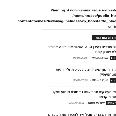
Warning
: A non-numeric value encount
/home/hrusco/public_ht
content/themes/Newsmag/includes/wp_booster/td_blo
on l
תבות אחרונות
שימור עובדים בעידן ה-AI והאי-וודאות: למה פיטורים
א פתרון קסם
מערכת HRus
-
05/08/2026
גים
מודי התווך שיש להציב בבסיס תהליך הגיוס
וג המעסיק
מערכת HRus
-
05/08/2026
גים
פי מעסיקים תחת אותו גג: חובת שימוע וחלף
עה מוקדמת
מערכת HRus
-
04/08/2026
י עבודה
ד מחדש כדי להוביל: איך להכשיר את העובדים