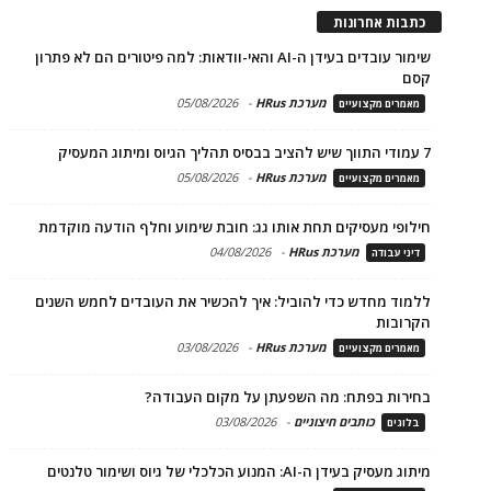
כתבות אחרונות
שימור עובדים בעידן ה-AI והאי-וודאות: למה פיטורים הם לא פתרון
קסם
מערכת HRus
-
05/08/2026
מאמרים מקצועיים
7 עמודי התווך שיש להציב בבסיס תהליך הגיוס ומיתוג המעסיק
מערכת HRus
-
05/08/2026
מאמרים מקצועיים
חילופי מעסיקים תחת אותו גג: חובת שימוע וחלף הודעה מוקדמת
מערכת HRus
-
04/08/2026
דיני עבודה
ללמוד מחדש כדי להוביל: איך להכשיר את העובדים לחמש השנים
הקרובות
מערכת HRus
-
03/08/2026
מאמרים מקצועיים
בחירות בפתח: מה השפעתן על מקום העבודה?
כותבים חיצוניים
-
03/08/2026
בלוגים
מיתוג מעסיק בעידן ה-AI: המנוע הכלכלי של גיוס ושימור טלנטים