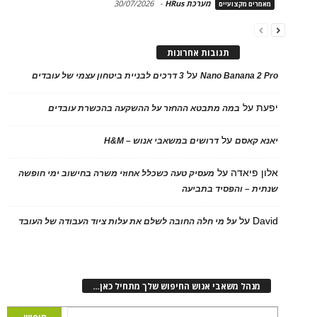
מערכת HRus
-
30/07/2026
מאמרים מקצועיים
תגובות אחרונות
על
Nano Banana 2 Pro
3 דרכים לבניית ביטחון עצמי של עובדים
יפעת
על
במה מתבטא ההחזר על ההשקעה בהכשרת עובדים
על
יאנא קאסם
דרושים במשאבי אנוש – H&M
אלון פיאדה
על
מעסיק טעה כשכלל אחוזי משרה בחישוב ימי חופשה
שנתית – והפסיד בתביעה
David
על
על מי חלה החובה לשלם את עלות ציוד העבודה של העובד
מנהל משאבי אנוש החיפוש שלך מתחיל כאן…