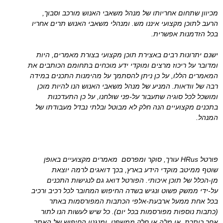
מכיוון שתחום אחריותו של מנהל משאבי האנוש מורכב וסבוך,
הרעב לתוכן מקצועי איננו מש. ומנהלי משאבי האנוש תרים אחריו
בכל הזדמנות אפשרית.
ישנם יתרונות רבים באצירת תוכן מקצועי בצורת מאמרים, היות
ומדובר על ריכוז מרצים ומוקדי ידע מוכחים בתחומם הכותבים את
המאמרים הללו, על כן ניתן להסתמך על מהימנות התכנים במידה
רבה של וודאות. המניע של מנהל משאבי האנוש הנו להיות מוכן
ומושכל לכל סוגיה שתעבור על-פני שולחנו, על כן התעדכנות
בתכנים מקצועיים הנה חלק לא מבוטל ובלתי נבדל מעבודתו של
המנהל.
פורטל HRus עורך, סוקר ומפרסם מאמרים מקצועיים באופן
שוטף ממיטב מוקדי הידע בארץ, בכך דואגים לרמה יוצאת
מן-הכלל של תוכן איכותי. הפורטל דואג גם לנגישות התכנים
על-ידי ממשק פשוט ונגיש בשדה החיפוש המחובר לכל רכיב ורכיב
בכל אחת ממעל ארבעת-אלפי הכתבות המפורסמות באתר
(כתבות נוספות מפורסמות בכל יום). כל שיש לעשות הנו לתור
אחר כותרת, או מלה או חלק ממשפט, ומנגנון החיפוש של האתר