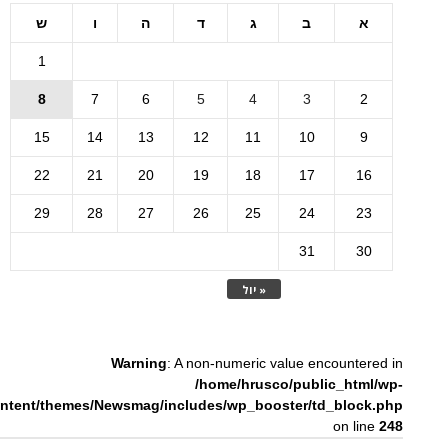
א
ב
ג
ד
ה
ו
ש
1
8
7
6
5
4
3
2
15
14
13
12
11
10
9
22
21
20
19
18
17
16
29
28
27
26
25
24
23
31
30
« יול
Warning
: A non-numeric value encountered in
/home/hrusco/public_html/wp-
ntent/themes/Newsmag/includes/wp_booster/td_block.php
on line
248