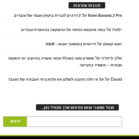
תגובות אחרונות
על
Nano Banana 2 Pro
3 דרכים לבניית ביטחון עצמי של עובדים
יפעת
על
במה מתבטא ההחזר על ההשקעה בהכשרת עובדים
על
יאנא קאסם
דרושים במשאבי אנוש – H&M
אלון פיאדה
על
מעסיק טעה כשכלל אחוזי משרה בחישוב ימי חופשה
שנתית – והפסיד בתביעה
David
על
על מי חלה החובה לשלם את עלות ציוד העבודה של העובד
מנהל משאבי אנוש החיפוש שלך מתחיל כאן…