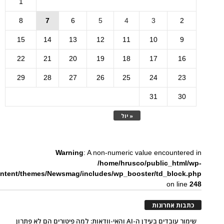
1
8
7
6
5
4
3
2
15
14
13
12
11
10
9
22
21
20
19
18
17
16
29
28
27
26
25
24
23
31
30
« יול
Warning
: A non-numeric value encountered in
/home/hrusco/public_html/wp-
ntent/themes/Newsmag/includes/wp_booster/td_block.php
on line
248
כתבות אחרונות
שימור עובדים בעידן ה-AI והאי-וודאות: למה פיטורים הם לא פתרון