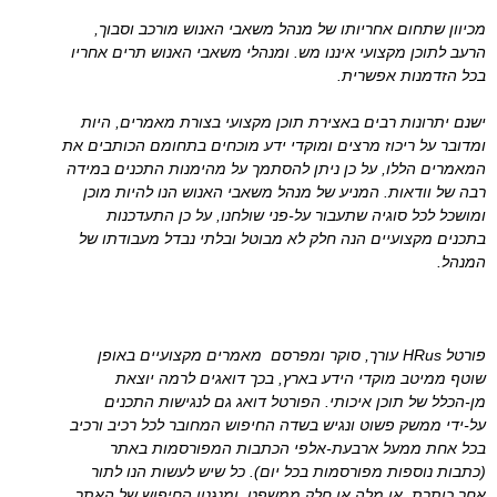
מכיוון שתחום אחריותו של מנהל משאבי האנוש מורכב וסבוך,
הרעב לתוכן מקצועי איננו מש. ומנהלי משאבי האנוש תרים אחריו
בכל הזדמנות אפשרית.
ישנם יתרונות רבים באצירת תוכן מקצועי בצורת מאמרים, היות
ומדובר על ריכוז מרצים ומוקדי ידע מוכחים בתחומם הכותבים את
המאמרים הללו, על כן ניתן להסתמך על מהימנות התכנים במידה
רבה של וודאות. המניע של מנהל משאבי האנוש הנו להיות מוכן
ומושכל לכל סוגיה שתעבור על-פני שולחנו, על כן התעדכנות
בתכנים מקצועיים הנה חלק לא מבוטל ובלתי נבדל מעבודתו של
המנהל.
פורטל HRus עורך, סוקר ומפרסם מאמרים מקצועיים באופן
שוטף ממיטב מוקדי הידע בארץ, בכך דואגים לרמה יוצאת
מן-הכלל של תוכן איכותי. הפורטל דואג גם לנגישות התכנים
על-ידי ממשק פשוט ונגיש בשדה החיפוש המחובר לכל רכיב ורכיב
בכל אחת ממעל ארבעת-אלפי הכתבות המפורסמות באתר
(כתבות נוספות מפורסמות בכל יום). כל שיש לעשות הנו לתור
אחר כותרת, או מלה או חלק ממשפט, ומנגנון החיפוש של האתר