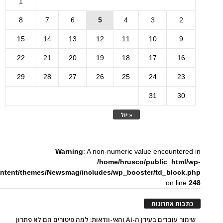
1
8
7
6
5
4
3
2
15
14
13
12
11
10
9
22
21
20
19
18
17
16
29
28
27
26
25
24
23
31
30
« יול
Warning
: A non-numeric value encountered in
/home/hrusco/public_html/wp-
ntent/themes/Newsmag/includes/wp_booster/td_block.php
on line
248
כתבות אחרונות
שימור עובדים בעידן ה-AI והאי-וודאות: למה פיטורים הם לא פתרון