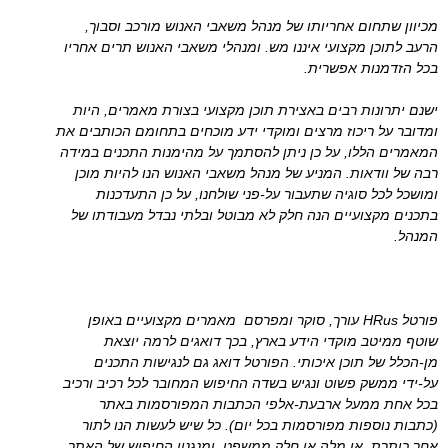
מכיוון שתחום אחריותו של מנהל משאבי האנוש מורכב וסבוך,
הרעב לתוכן מקצועי איננו מש. ומנהלי משאבי האנוש תרים אחריו
בכל הזדמנות אפשרית.
ישנם יתרונות רבים באצירת תוכן מקצועי בצורת מאמרים, היות
ומדובר על ריכוז מרצים ומוקדי ידע מוכחים בתחומם הכותבים את
המאמרים הללו, על כן ניתן להסתמך על מהימנות התכנים במידה
רבה של וודאות. המניע של מנהל משאבי האנוש הנו להיות מוכן
ומושכל לכל סוגיה שתעבור על-פני שולחנו, על כן התעדכנות
בתכנים מקצועיים הנה חלק לא מבוטל ובלתי נבדל מעבודתו של
המנהל.
פורטל HRus עורך, סוקר ומפרסם מאמרים מקצועיים באופן
שוטף ממיטב מוקדי הידע בארץ, בכך דואגים לרמה יוצאת
מן-הכלל של תוכן איכותי. הפורטל דואג גם לנגישות התכנים
על-ידי ממשק פשוט ונגיש בשדה החיפוש המחובר לכל רכיב ורכיב
בכל אחת ממעל ארבעת-אלפי הכתבות המפורסמות באתר
(כתבות נוספות מפורסמות בכל יום). כל שיש לעשות הנו לתור
אחר כותרת, או מלה או חלק ממשפט, ומנגנון החיפוש של האתר