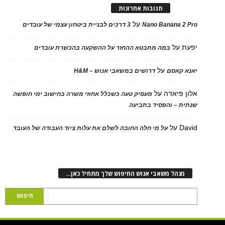
תגובות אחרונות
על
Nano Banana 2 Pro
3 דרכים לבניית ביטחון עצמי של עובדים
יפעת
על
במה מתבטא ההחזר על ההשקעה בהכשרת עובדים
על
יאנא קאסם
דרושים במשאבי אנוש – H&M
אלון פיאדה
על
מעסיק טעה כשכלל אחוזי משרה בחישוב ימי חופשה
שנתית – והפסיד בתביעה
David
על
על מי חלה החובה לשלם את עלות ציוד העבודה של העובד
מנהל משאבי אנוש החיפוש שלך מתחיל כאן…