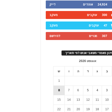
24,924
אוהדים
לייק
300
עוקבים
מעקב
47
עוקבים
מעקב
307
מנויים
להירשם
ינון מאמרי משאבי אנוש לפי תאריך
אוגוסט 2026
ב
ג
ד
ה
ו
ש
1
8
7
6
5
4
3
15
14
13
12
11
10
22
21
20
19
18
17