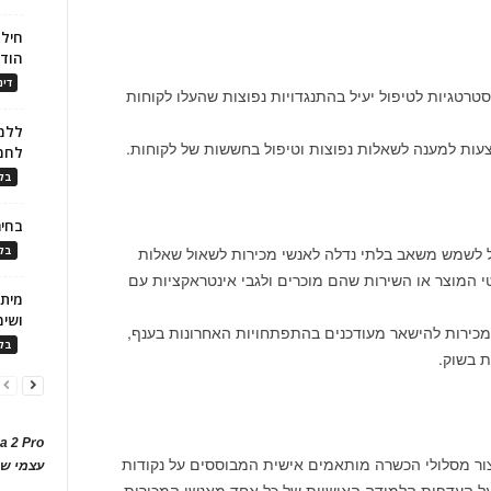
חילו
הוד
דינ
 ChatGPT יכול לספק אסטרטגיות לטיפול יעיל בהתנגדויות נפוצות שהעלו לקוחות
ללמו
לחמ
בלו
בחיר
 ותשובות מתמשכות: ChatGPT יכול לשמש משאב בלתי נדלה לאנשי מכירות לשאול שאלות
בלו
י המוצר או השירות שהם מוכרים ולגבי אינטראקציות עם
ושימ
יכול לעזור לאנשי מכירות להישאר מעודכנים בהתפתחויות האחרונות בענף,
בלו
 בשוק.
a 2 Pro
מת אישית: ChatGPT יכול ליצור מסלולי הכשרה מותאמים אישית המבוססים על נקודות
עצמי של
על העדפות הלמידה האישיות של כל אחד מאנשי המכירות.