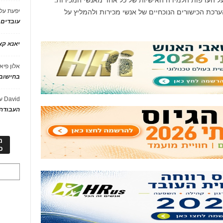
ChatGP יכול לסייע בהערכת הכישורים הנוכחיים של אנשי מכירות ולהמליץ על
יפעת
על
עובדים
יאנא ק
אלון פיא
בחישוב 
David
ע
העבודה 
מ
כ