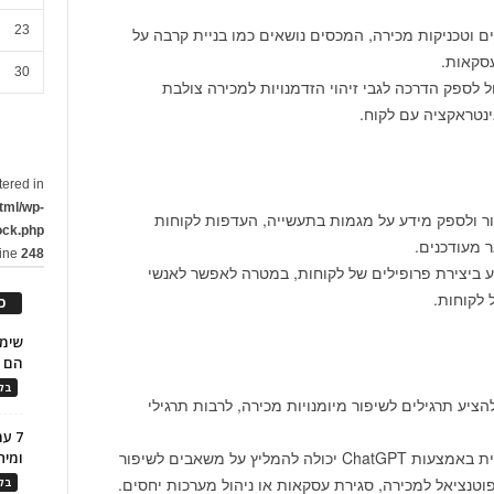
23
Cha יכול להציע טיפים וטכניקות מכירה, המכסים נושאים כמו בניית קרבה על
עסקאות.
30
 נוספת ומכירה צולבת: ChatGPT יכול לספק הדרכה לגבי זיהוי הזדמנויות למכירה צולבת
נטראקציה עם לקוח.
tered in
tml/wp-
תעשייה: ChatGPT יכול לחקור ולספק מידע על מגמות בתעשייה, העדפות לקוחות
ock.php
ר מעודכנים.
line
248
 לקוחות: ChatGPT יכול לסייע ביצירת פרופילים של לקוחות, במטרה לאפשר לאנשי
 לקוחות.
כ
הם ל
בלו
בניית מיומנויות: ChatGPT יכול להציע תרגילים לשיפור מיומנויות מכירה, לרבות תרגילי
7 ע
למידה ספציפית לתפקיד: הבינה המלאכותית באמצעות ChatGPT יכולה להמליץ על משאבים לשיפור
ומית
פוטנציאל למכירה, סגירת עסקאות או ניהול מערכות יחסים.
בלו