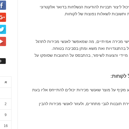
בניות הודעות דואר אלקטרוני: ChatGPT יכול ליצור תבניות להודעות הנשלחות בדואר אלקטרוני
 ותשובות לשאלות נפוצות של לקוחות.
C יכול לדמות תרחישי מכירה אמיתיים, מה שמאפשר לאנשי מכירות לתרגל
ל בהתנגדויות ואת משא ומתן בסביבה בטוחה.
 יכול לספק משוב מיידי והצעות לשיפור, בהתבסס על התגובות שסופקו על
ס
א
Cha יכול לספק מידע מקיף על מוצר שאנשי מכירות יכולים להתייחס אליו בעת
Cha יכול לסייע ביצירת תובנות לגבי מתחרים, ולעזור לאנשי מכירות להבין
2
9
16