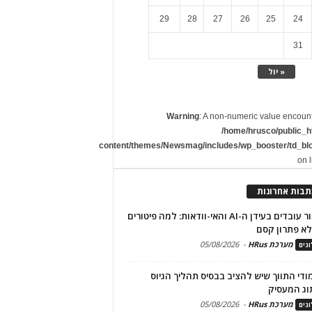
29
28
27
26
25
24
31
« יול
Warning
: A non-numeric value encoun
/home/hrusco/public_h
content/themes/Newsmag/includes/wp_booster/td_bl
on 
תבות אחרונות
שימור עובדים בעידן ה-AI והאי-וודאות: למה פיטורים
א פתרון קסם
מערכת HRus
-
05/08/2026
גים
מודי התווך שיש להציב בבסיס תהליך הגיוס
וג המעסיק
מערכת HRus
-
05/08/2026
גים